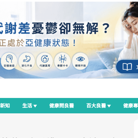
新知
生活
健康問良醫
百大良醫
健康
良醫生活祭
我與健康韌性的距離