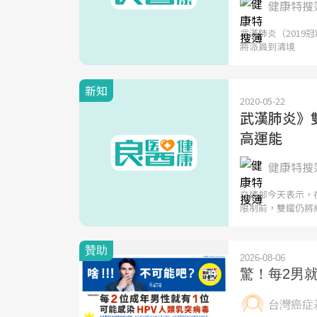
健康特搜簿
武漢肺炎（2019
將派員到清境
新知
2020-05-22
武漢肺炎》
高運能
健康特搜簿
交通部今天表示，
限制前，雙鐵仍將