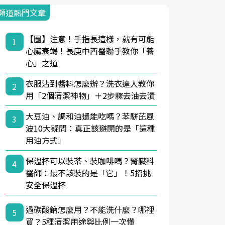
頻道熱門文章
【圖】注意！手指長這樣，就有可能
1
心臟衰竭！長庚中西醫聯手教你「養
心」之道
衣服沾到醬料怎麼辦？洗衣達人教你
2
用「2個清潔神物」＋2步驟去油去漬
大豆油、調和油還能吃嗎？苯駢芘風
3
波10大疑問：真正該避開的是「這種
用油方式」
保溫杯可以裝茶、裝咖啡嗎？腎臟科
4
醫師：最不該裝的是「它」！5招挑
安全保溫杯
過碳酸鈉怎麼用？不能洗什麼？哪裡
5
買？5種清潔用途與比例一次懂