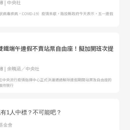
 | 中央社
冠狀病毒疾病，COVID-19）疫情未歇，南投縣政府今天表示，五一連假
雙鐵端午連假不賣站票自由座！擬加開班次提
 | 余曉涵／中央社
在中央流行疫情指揮中心正式決議通過解除連假期間站票及自由座的
維持現行