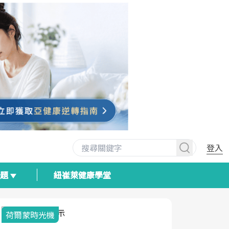
登入
專題
紐崔萊健康學堂
荷爾蒙時光機
2025健檢