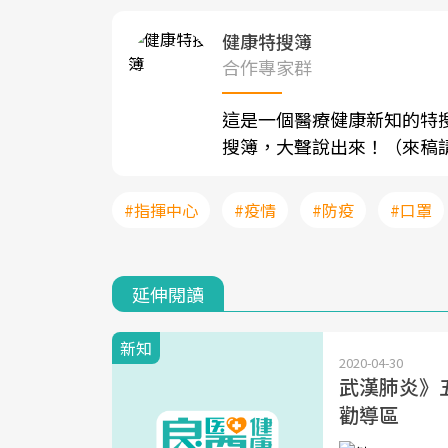
健康特搜簿
合作專家群
這是一個醫療健康新知的特
搜簿，大聲說出來！（來稿請寄至sh
#指揮中心
#疫情
#防疫
#口罩
延伸閱讀
新知
2020-04-30
武漢肺炎》
勸導區