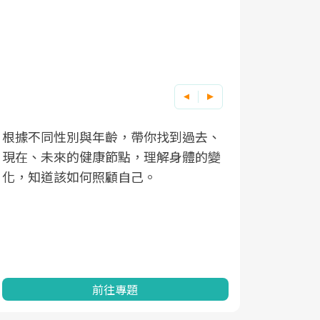
根據不同性別與年齡，帶你找到過去、
因應超高齡
現在、未來的健康節點，理解身體的變
「2025
化，知道該如何照顧自己。
康促進為目
民眾健康的
查、數據分
一起成為台
前往專題