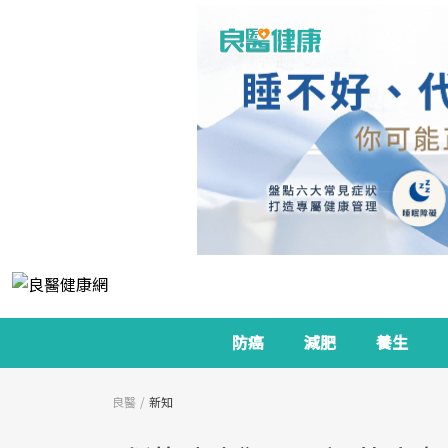
防癌
減肥
養生
良醫
新知