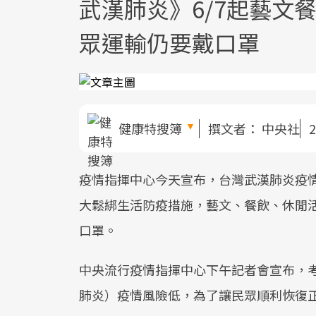
武漢肺炎》6/7起藝文
眾運輸仍要戴口罩
健康特搜簿
撰文者：
中央社
2
疫情指揮中心今天宣布，台灣武漢肺炎疫情
大鬆綁生活防疫措施，藝文、餐飲、休閒
口罩。
中央流行疫情指揮中心下午記者會宣布，考量台
肺炎）疫情風險低，為了讓民眾順利恢復正