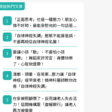
頻道熱門文章
「正面思考」也是一種壓力！朋友心
1
情不好時，最能安慰他的一句話是....
「自律神經失調」壓根不能算是病，
2
不要再相信自律神經名醫！
要讓小孩「動」，不要怕小孩
3
「髒」！舞蹈家許芳宜：身體快樂
了，心智就健康！
淺眠、頭暈、容易累...壓力讓「自律
4
神經」提早衰老！精神科醫師教你改
善「自律神經失調」
在家被照顧慣了，反而讓老人失去活
5
力！這間機構靠「虛擬銀行」讓老人
再次被需要