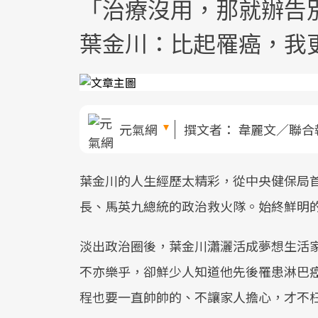
「治療沒用，那就辦告
葉金川：比起罹癌，我
元氣網
撰文者：
韋麗文／聯合
葉金川的人生經歷太精彩，從中央健保局首
長、馬英九總統的政治救火隊。始終鮮明
淡出政治圈後，葉金川瀟灑活成夢想生活
不亦樂乎，卻鮮少人知道他先後罹患淋巴
程也要一直帥帥的、不讓家人擔心，才不