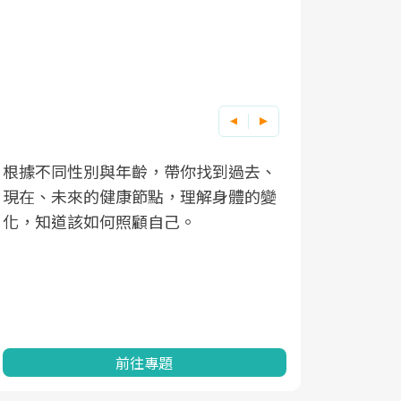
因應超高齡社會來臨，良醫健康網推動
「2025年健檢服務大調查」，以倡議健
康促進為目的，深耕健康篩檢之於台灣
民眾健康的關鍵角色，並透過問卷調
查、數據分析進行全年度報導。邀請您
一起成為台灣健康促進的推手之一！
前往專題