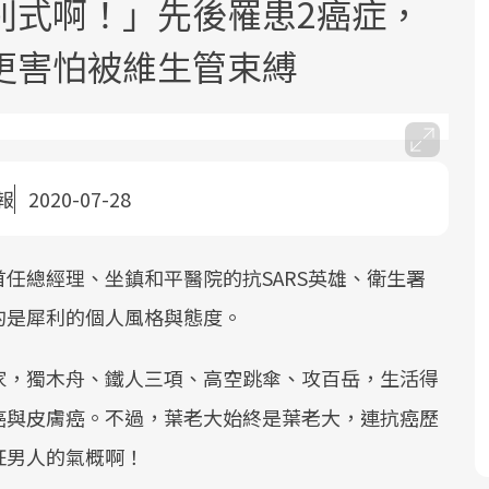
別式啊！」先後罹患2癌症，
更害怕被維生管束縛
報
2020-07-28
面對超高齡社會的浪潮，台灣正在快速
2025年，就到良醫生活祭體驗「一站式
良醫健康網從「換季的身體變化」出
根據不同性別與年齡，帶你找到過去、
邁向「健康照護」的新時代。隨著國家
健康新生活」，從講座、體驗到運動，
發，透過醫學觀點與日常感受的對話，
現在、未來的健康節點，理解身體的變
政策如「健康台灣推動委員會」與「長
全面啟動你的健康革命！
建立對亞健康的認知，進而引導實際的
化，知道該如何照顧自己。
任總經理、坐鎮和平醫院的抗SARS英雄、衛生署
照3.0」的推進，「預防醫學」已成全民
改善行動。
的是犀利的個人風格與態度。
關注的核心議題。然而，健檢不只是醫
療院所的服務，更是民眾了解自身健康
家，獨木舟、鐵人三項、高空跳傘、攻百岳，生活得
狀況、啟動健康管理的重要起點。
癌與皮膚癌。不過，葉老大始終是葉老大，連抗癌歷
前往專題
前往專題
前往專題
前往專題
枉男人的氣概啊！