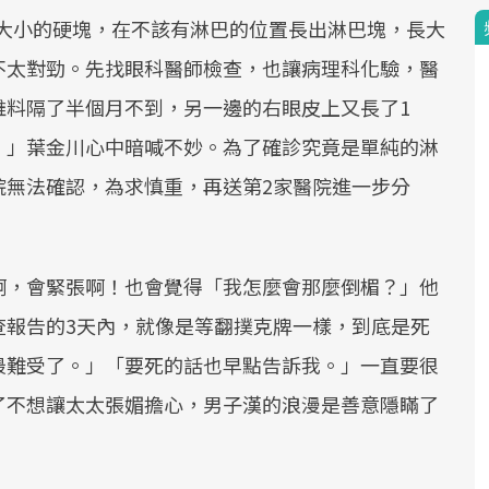
綠豆大小的硬塊，在不該有淋巴的位置長出淋巴塊，長大
不太對勁。先找眼科醫師檢查，也讓病理科化驗，醫
誰料隔了半個月不到，另一邊的右眼皮上又長了1
！」葉金川心中暗喊不妙。為了確診究竟是單純的淋
院無法確認，為求慎重，再送第2家醫院進一步分
啊，會緊張啊！也會覺得「我怎麼會那麼倒楣？」他
查報告的3天內，就像是等翻撲克牌一樣，到底是死
最難受了。」「要死的話也早點告訴我。」一直要很
了不想讓太太張媚擔心，男子漢的浪漫是善意隱瞞了