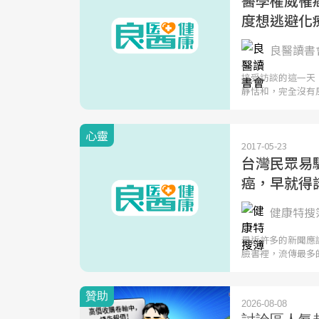
醫學權威罹
度想逃避化
良醫讀書會
接受訪談的這一天
靜恬和，完全沒有
心靈
2017-05-23
台灣民眾易
癌，早就得
健康特搜簿
最近許多的新聞應
臉書裡，流傳最多