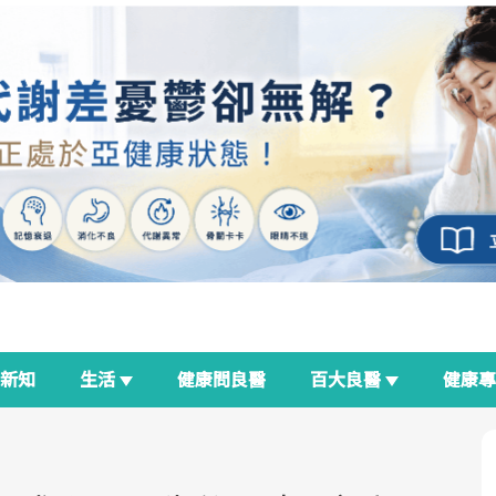
新知
生活
健康問良醫
百大良醫
健康
良醫生活祭
我與健康韌性的距離
荷爾蒙時光機