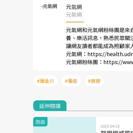
元氣網
元氣網
元氣網和元氣網粉絲團是來
養、樂活訊息，熟悉民眾關
讓網友讀者都能成為照顧家
元氣網：
https://health.ud
元氣網粉絲團：
https://ww
#葉金川
#罹癌
#旅遊
延伸閱讀
防癌
2015-04-15