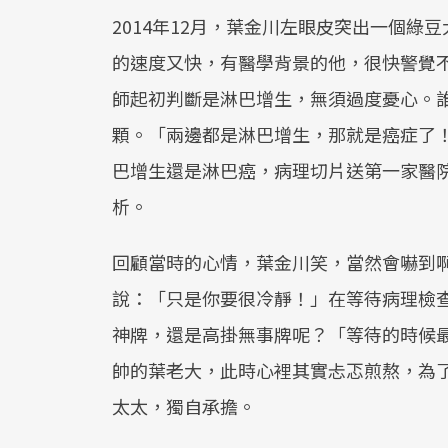
2014年12月，葉金川左眼皮突出一個
的速度又快，有醫學背景的他，很快警覺
師起初判斷是淋巴增生，無須過度憂心。
顆。「兩邊都是淋巴增生，那就是癌症了
巴增生還是淋巴癌，病理切片送第一家醫
析。
回顧當時的心情，葉金川笑，當然會嚇到
說：「只是你要很冷靜！」在等待病理檢
神牌，還是高掛無事牌呢？「等待的時候
帥的葉老大，此時心裡其實忐忑煎熬，為
太太，獨自承擔。