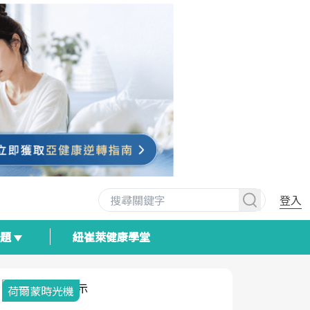
登入
專題
紐崔萊健康學堂
2025健檢服務大調查