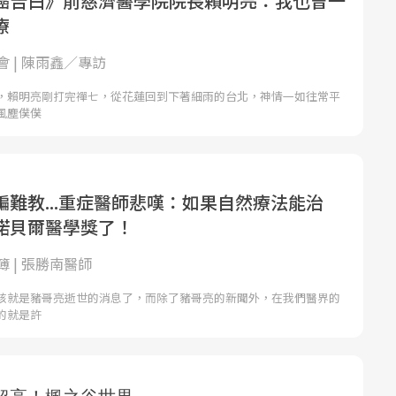
癌告白》前慈濟醫學院院長賴明亮：我也曾一
療
 | 陳雨鑫／專訪
，賴明亮剛打完禪七，從花蓮回到下著細雨的台北，神情一如往常平
風塵僕僕
騙難教...重症醫師悲嘆：如果自然療法能治
諾貝爾醫學獎了！
 | 張勝南醫師
該就是豬哥亮逝世的消息了，而除了豬哥亮的新聞外，在我們醫界的
的就是許