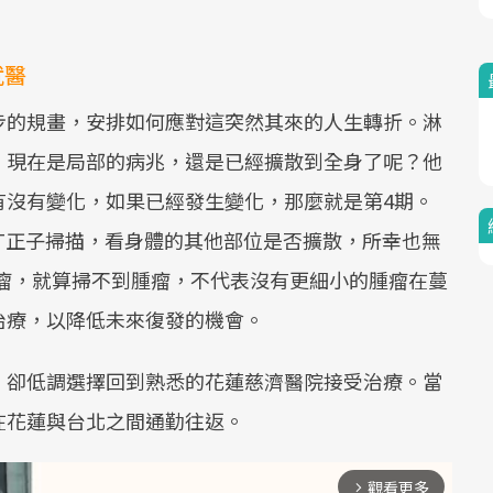
就醫
步的規畫，安排如何應對這突然其來的人生轉折。淋
，現在是局部的病兆，還是已經擴散到全身了呢？他
有沒有變化，如果已經發生變化，那麼就是第4期。
T正子掃描，看身體的其他部位是否擴散，所幸也無
的腫瘤，就算掃不到腫瘤，不代表沒有更細小的腫瘤在蔓
治療，以降低未來復發的機會。
，卻低調選擇回到熟悉的花蓮慈濟醫院接受治療。當
在花蓮與台北之間通勤往返。
觀看更多
arrow_forward_ios