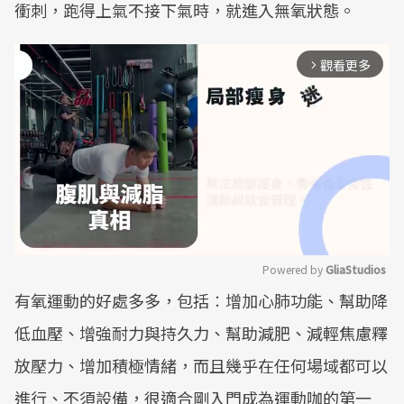
衝刺，跑得上氣不接下氣時，就進入無氧狀態。
觀看更多
arrow_forward_ios
Powered by 
GliaStudios
有氧運動的好處多多，包括︰增加心肺功能、幫助降
Mute
低血壓、增強耐力與持久力、幫助減肥、減輕焦慮釋
放壓力、增加積極情緒，而且幾乎在任何場域都可以
進行、不須設備，很適合剛入門成為運動咖的第一