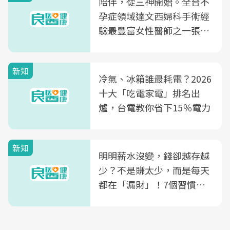
陪伴，從三神開始。全台不
孕症領域達文西婦科手術經
驗最豐富女性醫師之一張永
玲領軍，打造全台首創「生
殖銀行概念形象館」，攜手
新知
光田醫院建構360度女性健
冷氣、冰箱誰最耗電？2026
康照護生態圈
十大「吃電家電」排名出
爐，台電教你省下15％電力
新知
明明薪水沒變，錢卻越存越
少？不是賺太少，而是每天
都在「漏財」！7個習慣一
次看