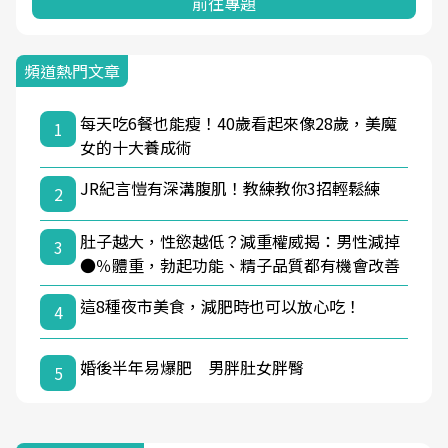
前往專題
頻道熱門文章
每天吃6餐也能瘦！40歲看起來像28歲，美魔
1
女的十大養成術
JR紀言愷有深溝腹肌！教練教你3招輕鬆練
2
肚子越大，性慾越低？減重權威揭：男性減掉
3
●％體重，勃起功能、精子品質都有機會改善
這8種夜市美食，減肥時也可以放心吃！
4
婚後半年易爆肥 男胖肚女胖臀
5