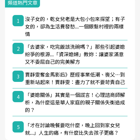
頻道熱門文章
沒子女的，乾女兒老是大包小包來探望；有子
1
女的，卻為生活費發愁...一個銀髮村裡的兩樣
情
「去婆家，吃完飯該洗碗嗎？」那些引起婆媳
2
紛爭的根源...「資深媳婦」教妳：讓婆家滿意
又不委屈自己的完美解方
賈靜雯奪金馬影后》歷經事業低潮、喪父…到
3
重新站起來！賈靜雯：盡力了就不要苛責自己
「婆媳關係」其實是一個謊言！心理諮商師解
4
析，為什麼這是華人家庭的親子關係失衡造成
的？
「才在討論晚餐要吃什麼，晚上回到家女兒
5
就...」人生的痛，有什麼比失去孩子更痛？