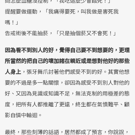
問怎麼血糖沒控制，「我吃這麼少會餓死！」
提醒要做運動，「我痛得要死，叫我做是害死我
嗎！」
告戒術後不能抽菸，「只是抽個菸又不會死！」
因為看不到別人的好，覺得自己要不到想要的，更理
所當然的把自己的壞加諸在親近或是想對他好的那些
人身上
，張牙舞爪討著他們感受不到的好。其實他想
要的不過是多一點關懷，卻因為感受不到別人對他的
好、又因為見識或知識不足，無法克制的用極差的態
度，把所有人都推離了更遠，終生都在氣憤難平、顧
影自憐中輪迴。
最終，那些刻薄的話語，居然都成了預言，你說說，