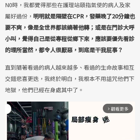
N0時，我都覺得那些在護理站頤指氣使的病人及家
屬好過份，
明明就是隔壁在CPR，發藥晚了20分鐘也
要不爽，像是全世界都該繞著他轉；或是在門診大呼
小叫，覺得自己是從專程從鄉下來，應該要優先看診
的理所當然，都令人很厭惡，到底是干我屁事？
直到隨著看過的病人越來越多、看過的生命故事相互
交錯悲喜更迭，我終於明白，我根本不用詛咒他們下
地獄，他們已經在身處其中了。
觀看更多
arrow_forward_ios