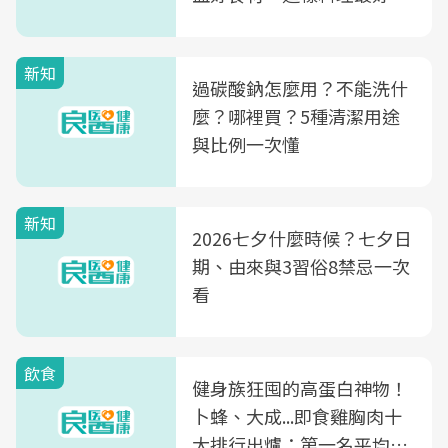
新知
過碳酸鈉怎麼用？不能洗什
麼？哪裡買？5種清潔用途
與比例一次懂
新知
2026七夕什麼時候？七夕日
期、由來與3習俗8禁忌一次
看
飲食
健身族狂囤的高蛋白神物！
卜蜂、大成...即食雞胸肉十
大排行出爐：第一名平均一