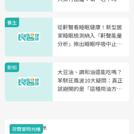
片不到50元
養生
從鼾聲看睡眠健康！新型居
家睡眠檢測納入「鼾聲能量
分析」揪出睡眠呼吸中止症
風險
新知
大豆油、調和油還能吃嗎？
苯駢芘風波10大疑問：真正
該避開的是「這種用油方
式」
荷爾蒙時光機