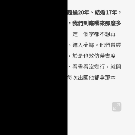
話聊。
王仁甫說，認識到現在超過20年、結婚17年，
停聊天，還會彼此互問：奇怪，我們到底哪來那麼多
音已沙啞，還想著自己回家後一定一個字都不想再
到深夜兩點半，直到彼此安靜、進入夢鄉。他們曾經
書在泳池畔放鬆曬太陽、看書，於是也效仿帶書度
來沒有翻過，因我們一躺下來、看書看沒幾行，就開
也補充「書有曬到太陽！後來每次出國他都拿那本
）」
2
單頁閱讀