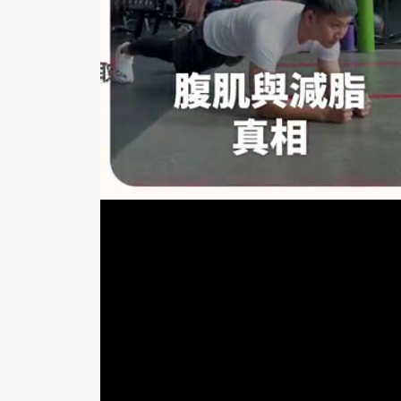
季芹、王仁甫的一雙兒女正邁入青春期，
全家一起爬山、從事戶外活動，不過孩子
樂見孩子有自己的安排，重溫兩人世界。
始終很有話聊 關注彼此興趣