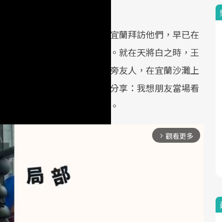
婚」
甫說起原由，原來當天友人到宜蘭拜訪他們，早已在
友在海邊暢聊整夜、直至日出。就在天將白之時，王
覺，去散個步吧！於是留下身旁友人，在宜蘭沙灘上
沙灘上散步，王仁甫還得意的分享：我想朋友當場看
，就是婚姻幸福的人才會有的。
觀看更多
arrow_forward_ios