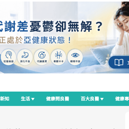
新知
生活
健康問良醫
百大良醫
健康
良醫生活祭
我與健康韌性的距離