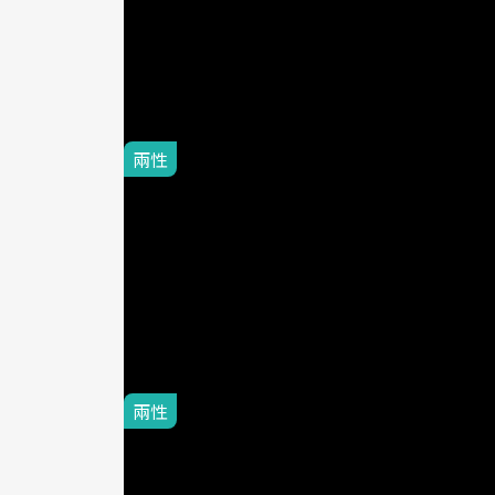
BabyH
片提供／海納
賈永婕一直以來給
成功的婚紗事業，
兩性
2015-11-18
唐志中結婚
必定犧牲很多
BabyH
剛出道的前幾年，
但四年半前與小咪
兩性
2015-11-20
不被愛的才
遠：當你決