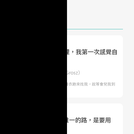
找到摯愛男友：依偎在他懷裡，我第一次感覺自
| 史戴分‧格羅茲（Stephen Grosz）
士教授是在萬聖節早晨。我的小孩穿著睡衣跑來找我，說等會兒我到
他們要跟
lina：「忍」不是婚姻裡唯一的路，是要用
經營