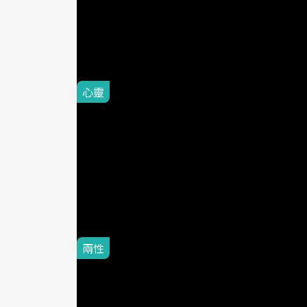
延伸閱讀
心靈
2014-12-03
71歲爺爺
己存在...
良醫讀書會 
我第一次見到詹姆
樓下工作的時候，
兩性
2015-03-11
幸福人妻Se
心、用腦袋