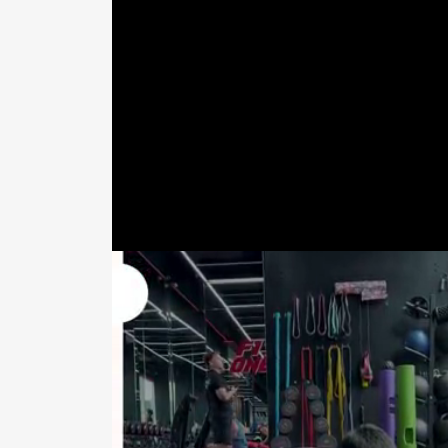
重溫兩人世界 還希望感染朋友早點「
結婚將近二十年，還去海邊追日出？王仁
宜蘭過著規律生活的芹仁夫妻，難得和朋
仁甫對著季芹說：我們好久沒有這樣的感
演浪漫情節，海邊日出下牽著手、緩緩在
到這個畫面，一定很想趕快結婚。這念頭