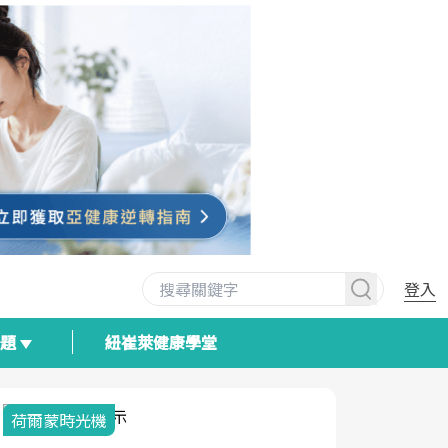
登入
專題
紐崔萊健康學堂
荷爾蒙時光機
2025健檢