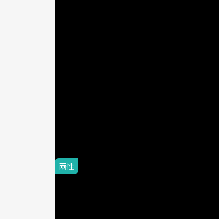
BabyH
好像不管碰上什麼樣
一個「人未到、聲
兩性
2015-07-01
披上婚紗前，
他「開車」