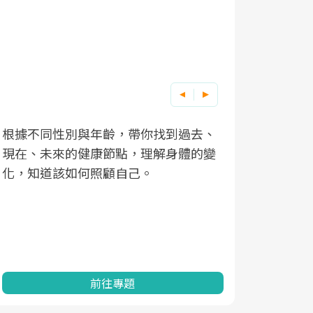
根據不同性別與年齡，帶你找到過去、
因應超高齡
現在、未來的健康節點，理解身體的變
「2025
化，知道該如何照顧自己。
康促進為目
民眾健康的
查、數據分
一起成為台
前往專題