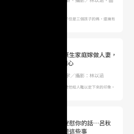
ome寶貝家庭親子網 | 採訪／武美齡、攝影／林以涵、圖
百川娛樂
人充滿活力、家庭幸福美滿的印象，她不但是三個孩子的媽，還擁有
在運動生
四年體悟：一個女人離開原生家庭嫁做人妻，
...男人就該努力讓老婆開心
ome寶貝家庭親子網 | 採訪：韋冠宇／攝影：林以涵
唐志中鮮明的美式作風及率直的談吐，使他給人難以定下來的印象。
結婚，如
是第三者？那只是偶像劇安慰你的話…呂秋
定脫下褲子外遇前，先想想這些事