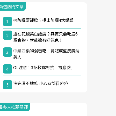
頻道熱門文章
擦防曬要卸妝？揪出防曬4大錯誤
1
還在花錢美白護膚？其實只要吃這6
2
類食物，就能擁有好氣色！
中藥西藥物混著吃 竟吃成藍皮膚納
3
美人
OL注意！3招教你對抗「電腦臉」
4
洗完澡不擦乾 小心背部冒痘痘
5
最多人推薦醫師