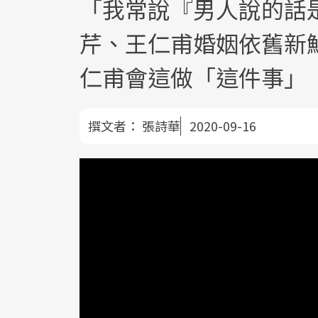
「我常說『男人說的話
芹、王仁甫婚姻依舊新
仁甫會這做「這件事」
撰文者：
張詩華
2020-09-16
季芹及王仁甫這對夫妻始終予人「感情好
海邊依偎看日出的照片，朋友開玩笑大喊
的，是儘管已相識超過二十年、擁有一對
睡前聊到半夜，王仁甫說「我們沒有辦法
……雖然王仁甫忍不住吐槽：「誰不是慢
變老不想牽你的手就不行了。」且看Baby