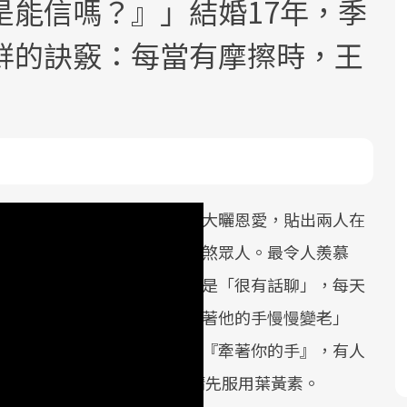
是能信嗎？』」結婚17年，季
鮮的訣竅：每當有摩擦時，王
面對超高齡社會的浪潮，台灣正在快速
2025年，就到良醫生活祭體驗「一站式
良醫健康網從「換季的身體變化」出
邁向「健康照護」的新時代。隨著國家
健康新生活」，從講座、體驗到運動，
發，透過醫學觀點與日常感受的對話，
」的印象。前陣子還在臉書上大曬恩愛，貼出兩人在
政策如「健康台灣推動委員會」與「長
全面啟動你的健康革命！
建立對亞健康的認知，進而引導實際的
照3.0」的推進，「預防醫學」已成全民
改善行動。
「太噁心了！」其實是甜蜜羨煞眾人。最令人羨慕
關注的核心議題。然而，健檢不只是醫
正邁入青春期的子女，他們還是「很有話聊」，每天
療院所的服務，更是民眾了解自身健康
分開太久」，季芹則說「想牽著他的手慢慢變老」
狀況、啟動健康管理的重要起點。
慢變老？」但季芹回：「是要『牽著你的手』，有人
前往專題
前往專題
前往專題
Home的甜蜜報導，閱讀前請先服用葉黃素。