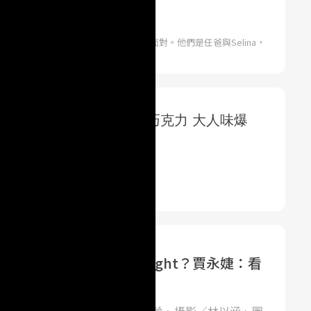
ome寶貝家庭親子網 | 張詩華
的困難，這對父女都能樂觀、開朗的面對。他們是任爸與Selina，
先
如何確定另一半是Mr. Right？賈永婕：看
的態度就知道！