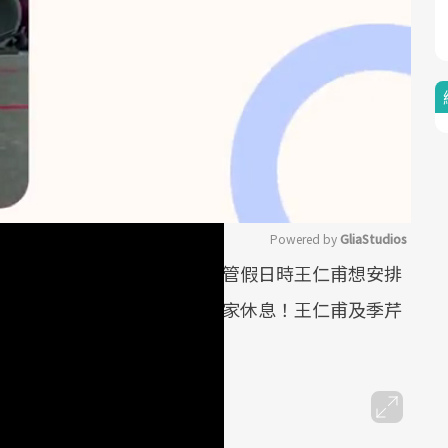
Powered by 
GliaStudios
已不再需要父母跟前跟後，儘管假日時王仁甫想安排
Mute
常說：上課夠累了，假日想在家休息！王仁甫及季芹