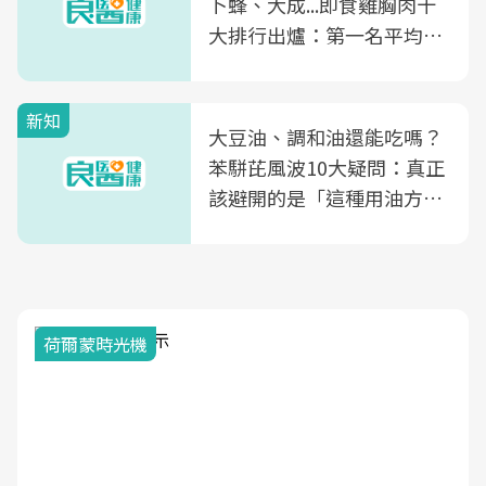
卜蜂、大成...即食雞胸肉十
大排行出爐：第一名平均一
片不到50元
新知
大豆油、調和油還能吃嗎？
苯駢芘風波10大疑問：真正
該避開的是「這種用油方
式」
荷爾蒙時光機