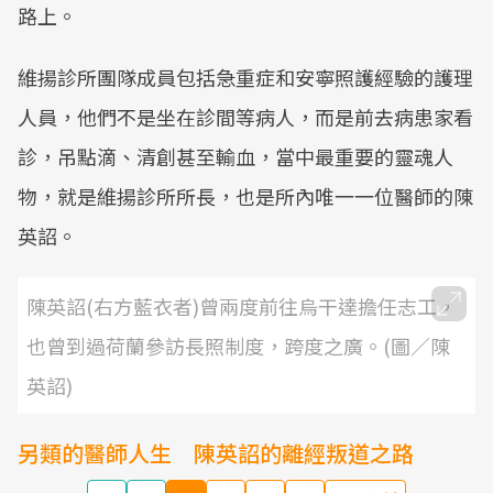
路上。
維揚診所團隊成員包括急重症和安寧照護經驗的護理
人員，他們不是坐在診間等病人，而是前去病患家看
診，吊點滴、清創甚至輸血，當中最重要的靈魂人
物，就是維揚診所所長，也是所內唯一一位醫師的陳
英詔。
陳英詔(右方藍衣者)曾兩度前往烏干達擔任志工，
也曾到過荷蘭參訪長照制度，跨度之廣。(圖／陳
英詔)
另類的醫師人生 陳英詔的離經叛道之路