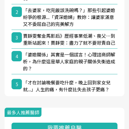
「去婆家，吃完飯該洗碗嗎？」那些引起婆媳
2
紛爭的根源...「資深媳婦」教妳：讓婆家滿意
又不委屈自己的完美解方
賈靜雯奪金馬影后》歷經事業低潮、喪父…到
3
重新站起來！賈靜雯：盡力了就不要苛責自己
「婆媳關係」其實是一個謊言！心理諮商師解
4
析，為什麼這是華人家庭的親子關係失衡造成
的？
「才在討論晚餐要吃什麼，晚上回到家女兒
5
就...」人生的痛，有什麼比失去孩子更痛？
最多人推薦醫師
我要推薦良醫