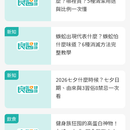
麼？哪裡買？5種清潔用途
與比例一次懂
新知
蜈蚣出現代表什麼？蜈蚣怕
什麼味道？6種消滅方法完
整教學
新知
2026七夕什麼時候？七夕日
期、由來與3習俗8禁忌一次
看
飲食
健身族狂囤的高蛋白神物！