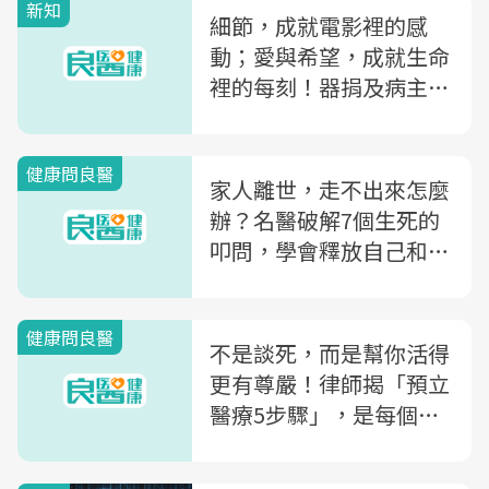
新知
細節，成就電影裡的感
動；愛與希望，成就生命
裡的每刻！器捐及病主中
心聯手台藝大，用微電影
探討安寧緩和醫療與器官
健康問良醫
捐贈議題
家人離世，走不出來怎麼
辦？名醫破解7個生死的
叩問，學會釋放自己和家
人的傷痛
健康問良醫
不是談死，而是幫你活得
更有尊嚴！律師揭「預立
醫療5步驟」，是每個人
都該完成的人生清單