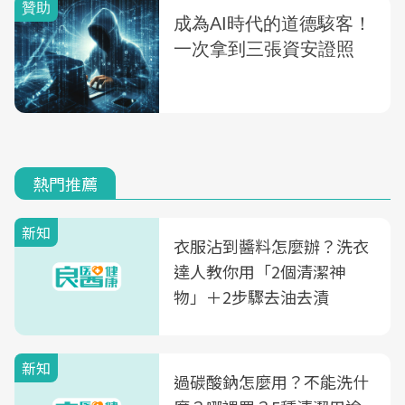
熱門推薦
新知
衣服沾到醬料怎麼辦？洗衣
達人教你用「2個清潔神
物」＋2步驟去油去漬
新知
過碳酸鈉怎麼用？不能洗什