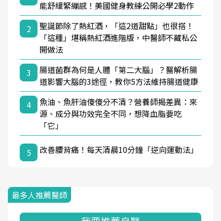
能舒緩緊繃感！美國健身教練公開必學2動作
聖誕節除了熱紅酒，「這2道甜點」也很搭！
2
「這種」堪稱熱紅酒進階版，中醫師不藏私公
開做法
腸道菌群為何是人體「第二大腦」？醫解析腸
3
道影響大腦的3途徑，教你5方法維持腸道健康
魚油、魚肝油傻傻分不清？營養師揭差異：來
4
源、成分與功效完全不同，想降血脂要吃
「它」
改善腰背痛！每天清晨10分鐘「逆向運動法」
5
最多人推薦醫師