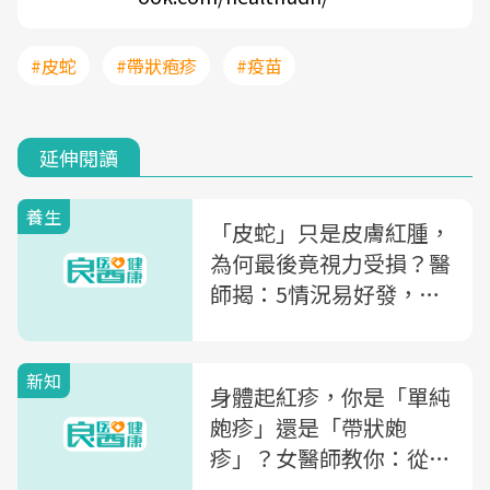
#皮蛇
#帶狀疱疹
#疫苗
延伸閱讀
養生
「皮蛇」只是皮膚紅腫，
為何最後竟視力受損？醫
師揭：5情況易好發，小
心全身器官都受傷
新知
身體起紅疹，你是「單純
皰疹」還是「帶狀皰
疹」？女醫師教你：從症
狀分辨、該看哪一科