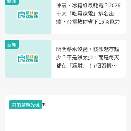
新知
光田醫院建構360度女性健
冷氣、冰箱誰最耗電？2026
康照護生態圈
十大「吃電家電」排名出
爐，台電教你省下15％電力
新知
明明薪水沒變，錢卻越存越
少？不是賺太少，而是每天
都在「漏財」！7個習慣一
次看
荷爾蒙時光機