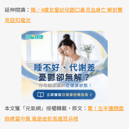
延伸閱讀：
獨／4歲女童幼兒園口鼻流血身亡 解剖驚
見鈕扣電池
本文獲「元氣網」授權轉載，原文：
驚！左半邊顏面
麻痺當中風 竟是皮蛇長進耳朵裡