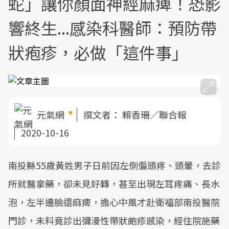
蛇」讓你顏面神經麻痺！恐影
響終生...感染科醫師：預防帶
狀疱疹，必做「這件事」
元氣網
撰文者：
賴香珊／聯合報
2020-10-16
南投縣55歲黃姓男子日前因左側偏頭疼、頭暈，去診
所就醫拿藥，卻未見好轉，甚至出現左耳疼痛、長水
泡，左半邊臉還麻痺，擔心中風才赴衛福部南投醫院
門診，未料竟診出彌漫性帶狀皰疹感染，經住院施藥