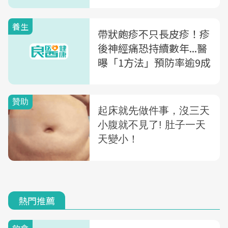
你：「7招」有效預防帶
狀疱疹
養生
帶狀皰疹不只長皮疹！疹
後神經痛恐持續數年...醫
曝「1方法」預防率逾9成
熱門推薦