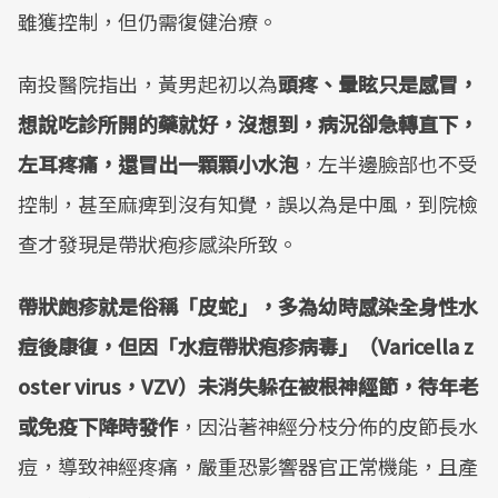
雖獲控制，但仍需復健治療。
南投醫院指出，黃男起初以為
頭疼、暈眩只是感冒，
想說吃診所開的藥就好，沒想到，病況卻急轉直下，
左耳疼痛，還冒出一顆顆小水泡
，左半邊臉部也不受
控制，甚至麻痺到沒有知覺，誤以為是中風，到院檢
查才發現是帶狀疱疹感染所致。
帶狀皰疹就是俗稱「皮蛇」，多為幼時感染全身性水
痘後康復，但因「水痘帶狀疱疹病毒」（Varicella z
oster virus，VZV）未消失躲在被根神經節，待年老
或免疫下降時發作
，因沿著神經分枝分佈的皮節長水
痘，導致神經疼痛，嚴重恐影響器官正常機能，且產