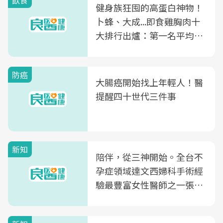
飲食
健身族狂囤的高蛋白神物！
卜蜂、大成...即食雞胸肉十
大排行出爐：第一名平均一
片不到50元
防癌
大腸癌開始找上年輕人！醫
提醒四十世代三件事
新知
陪伴，從三神開始。全台不
孕症領域達文西婦科手術經
驗最豐富女性醫師之一張永
玲領軍，打造全台首創「生
殖銀行概念形象館」，攜手