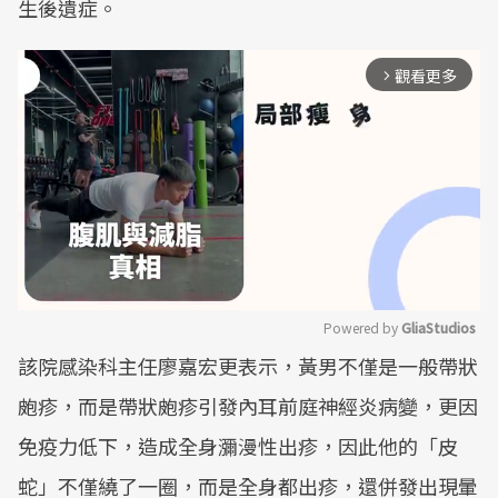
生後遺症。
觀看更多
arrow_forward_ios
Powered by 
GliaStudios
該院感染科主任廖嘉宏更表示，黃男不僅是一般帶狀
Mute
皰疹，而是帶狀皰疹引發內耳前庭神經炎病變，更因
免疫力低下，造成全身瀰漫性出疹，因此他的「皮
蛇」不僅繞了一圈，而是全身都出疹，還併發出現暈