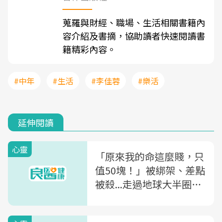
蒐羅與財經、職場、生活相關書籍內
容介紹及書摘，協助讀者快速閱讀書
籍精彩內容。
#中年
#生活
#李佳蓉
#樂活
延伸閱讀
心靈
「原來我的命這麼賤，只
值50塊！」被綁架、差點
被殺...走過地球大半圈，
謝哲青歷經生死關頭後的
體悟：人生，只要能吃能