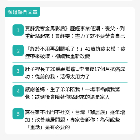
頻道熱門文章
賈靜雯奪金馬影后》歷經事業低潮、喪父…到
1
重新站起來！賈靜雯：盡力了就不要苛責自己
「終於不用再刮腿毛了！」41歲抗癌女模：癌
2
症帶來破壞，卻讓我重新改變
肚子裡長了20幾顆腫瘤...李開復17個月抗癌成
3
功：從前的我，活得太用力了
感謝爸媽，生了弟弟陪我！一場車禍讓我驚
4
覺：跌倒後會陪著你站起來的還是家人
窩在家不出門不社交，台灣「繭居族」逐年增
5
加！改善繭居問題，專家告訴你：為何說些
「重話」是有必要的