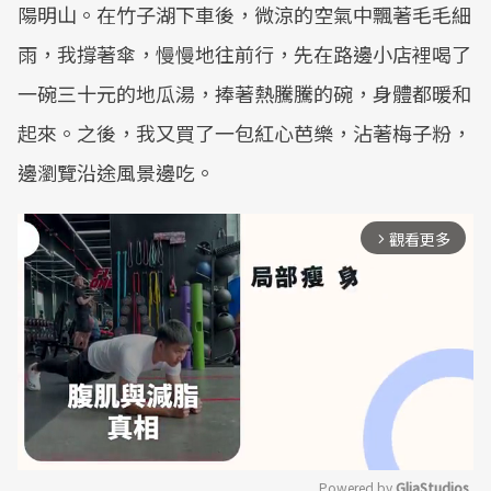
陽明山。在竹子湖下車後，微涼的空氣中飄著毛毛細
雨，我撐著傘，慢慢地往前行，先在路邊小店裡喝了
一碗三十元的地瓜湯，捧著熱騰騰的碗，身體都暖和
起來。之後，我又買了一包紅心芭樂，沾著梅子粉，
邊瀏覽沿途風景邊吃。
觀看更多
arrow_forward_ios
Powered by 
GliaStudios