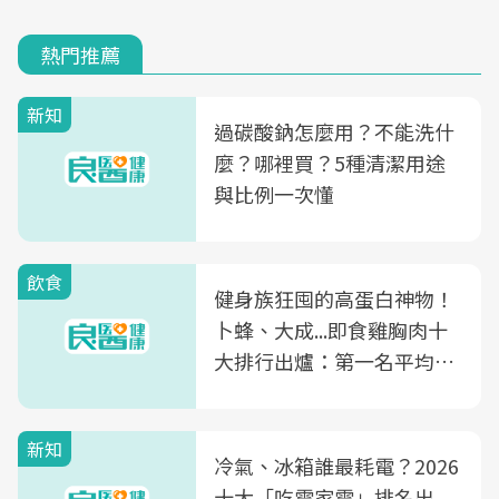
熱門推薦
新知
過碳酸鈉怎麼用？不能洗什
麼？哪裡買？5種清潔用途
與比例一次懂
飲食
健身族狂囤的高蛋白神物！
卜蜂、大成...即食雞胸肉十
大排行出爐：第一名平均一
片不到50元
新知
冷氣、冰箱誰最耗電？2026
十大「吃電家電」排名出