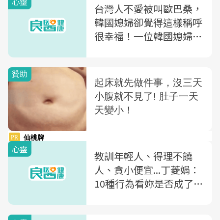
心靈
睡就夠了
台灣人不愛被叫歐巴桑，
韓國媳婦卻覺得這樣稱呼
很幸福！一位韓國媳婦的
體悟：歷經人生酸甜苦
辣，才能從小姐「升等」
為歐巴桑
心靈
教訓年輕人、得理不饒
人、貪小便宜...丁菱娟：
10種行為看妳是否成了
「大媽型人物」