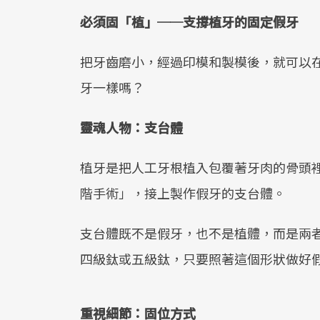
必須固「植」──支撐植牙的固定假牙
把牙齒磨小，經過印模和製模後，就可以
牙一樣嗎？
靈魂人物：支台體
植牙是把人工牙根植入包覆著牙肉的骨頭
階手術」，接上製作假牙的支台體。
支台體既不是假牙，也不是植體，而是兩
四級鈦或五級鈦，只要照著這個形狀做好假
重視細節：固位方式