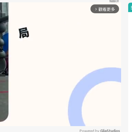
觀看更多
arrow_forward_ios
Powered by 
GliaStudios