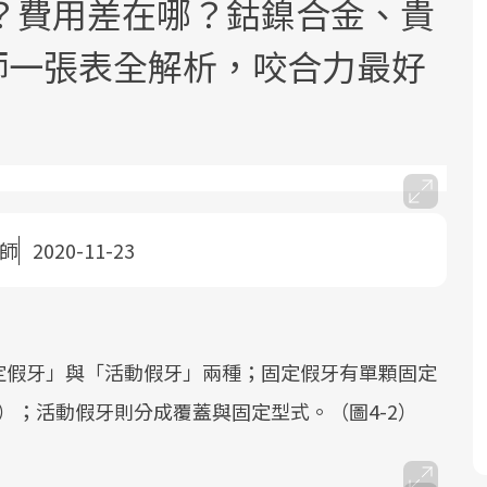
？費用差在哪？鈷鎳合金、貴
醫師一張表全解析，咬合力最好
面對超高齡社會的浪潮，台灣正在快速
2025年，就到良醫生活祭體驗「一站式
良醫健康網從「換季的身體變化」出
邁向「健康照護」的新時代。隨著國家
健康新生活」，從講座、體驗到運動，
發，透過醫學觀點與日常感受的對話，
醫師
2020-11-23
政策如「健康台灣推動委員會」與「長
全面啟動你的健康革命！
建立對亞健康的認知，進而引導實際的
照3.0」的推進，「預防醫學」已成全民
改善行動。
關注的核心議題。然而，健檢不只是醫
療院所的服務，更是民眾了解自身健康
定假牙」與「活動假牙」兩種；固定假牙有單顆固定
狀況、啟動健康管理的重要起點。
）；活動假牙則分成覆蓋與固定型式。（圖4-2）
前往專題
前往專題
前往專題