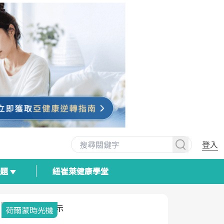
登入
專題
紐崔萊健康學堂
荷爾蒙時光機
2025健檢