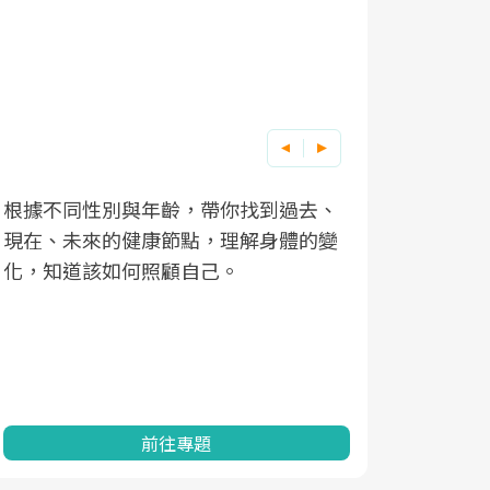
根據不同性別與年齡，帶你找到過去、
因應超高齡
現在、未來的健康節點，理解身體的變
「2025
化，知道該如何照顧自己。
康促進為目
民眾健康的
查、數據分
一起成為台
前往專題