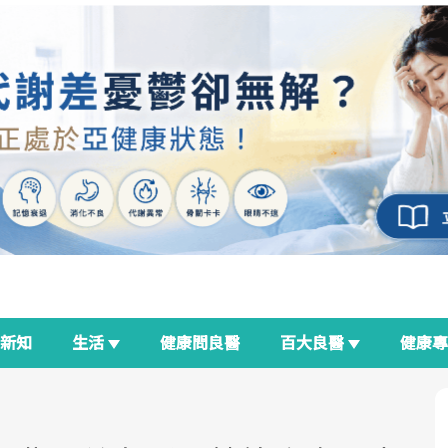
新知
生活
健康問良醫
百大良醫
健康
良醫生活祭
我與健康韌性的距離