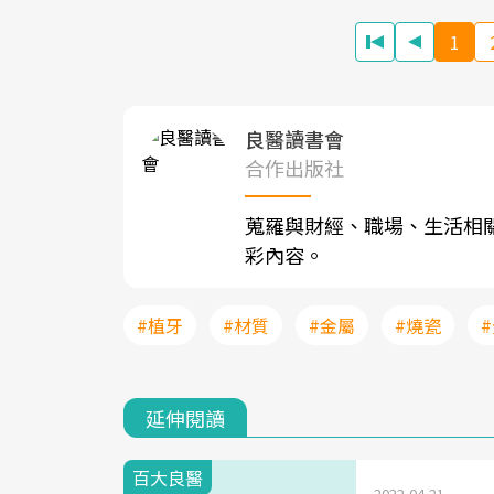
1
良醫讀書會
合作出版社
蒐羅與財經、職場、生活相
彩內容。
#植牙
#材質
#金屬
#燒瓷
延伸閱讀
百大良醫
2022-04-21