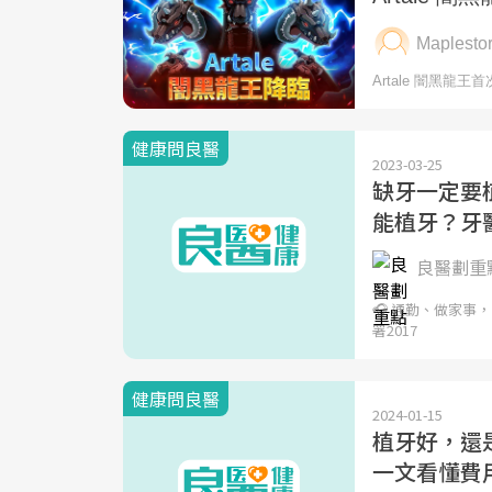
健康問良醫
2023-03-25
缺牙一定要
能植牙？牙
良醫劃重點
🎧 通勤、做家事
署2017
健康問良醫
2024-01-15
植牙好，還
一文看懂費