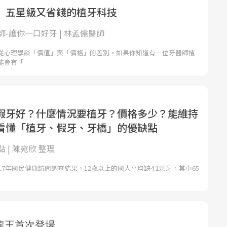
】五星級又省錢的植牙科技
-護你一口好牙 | 林孟儒醫師
從心理學談「價值」與「價格」的差別，如果你知道有一位牙醫師植
能會有「
假牙好？什麼情況要植牙？價格多少？能維持
看懂「植牙、假牙、牙橋」的優缺點
 | 陳宛欣 整理
17年國民健康訪問調查結果，12歲以上的國人平均缺4.1顆牙，其中65