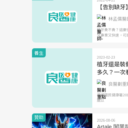
【告別缺牙
林孟儒醫師
植牙貴不貴？這要
牙專業又快速，可
養生
2023-02-23
植牙還是裝
多久？一次
良醫劃重點
根據國民健康署20
歲以