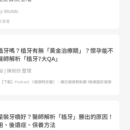
植牙嗎？植牙有無「黃金治療期」？懷孕能不
醫師解析「植牙7大QA」
 | 陳宛欣 整理
，【下載】Podcast 《健康問良醫》，讓您健康輕鬆聽 ❗根據國民健康
是裝牙橋好？醫師解析「植牙」勝出的原因！
用、後遺症、保養方法