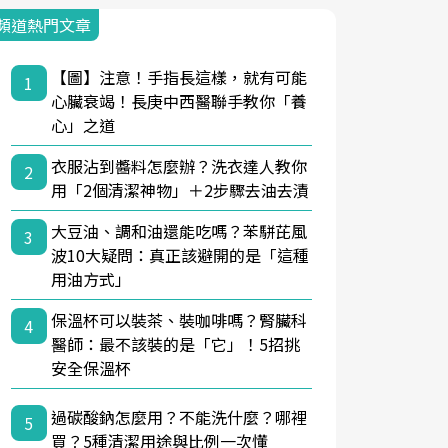
頻道熱門文章
【圖】注意！手指長這樣，就有可能
1
心臟衰竭！長庚中西醫聯手教你「養
心」之道
衣服沾到醬料怎麼辦？洗衣達人教你
2
用「2個清潔神物」＋2步驟去油去漬
大豆油、調和油還能吃嗎？苯駢芘風
3
波10大疑問：真正該避開的是「這種
用油方式」
保溫杯可以裝茶、裝咖啡嗎？腎臟科
4
醫師：最不該裝的是「它」！5招挑
安全保溫杯
過碳酸鈉怎麼用？不能洗什麼？哪裡
5
買？5種清潔用途與比例一次懂