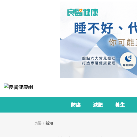
防癌
減肥
養生
良醫
新知