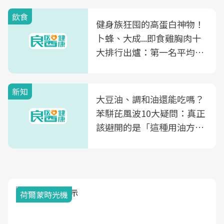
飲食
健身族狂囤的高蛋白神物！
卜蜂、大成...即食雞胸肉十
大排行出爐：第一名平均一
片不到50元
新知
大豆油、調和油還能吃嗎？
苯駢芘風波10大疑問：真正
該避開的是「這種用油方
式」
荷爾蒙時光機