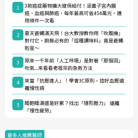
3款癌症藥物擴大健保給付！涵蓋子宮內膜
1
癌、血癌與肺癌，每年最高可省454萬元，適
用條件一次看
夏天蒼蠅滿天飛！台大教授教你用「吹風機」
2
對付它，廚房必有的「這種調味料」竟是蒼蠅
剋星～
原來一千年前「人工呼吸」是對著「那個洞」
3
吹氣...來看看老祖宗的急救方法
來當「抗壓達人」！學會3C原則，控好血壓遠
4
離慢性病
睡飽睡滿還是好累？找出「隱形壓力」 遠離
5
「慢性疲勞」
最多人推薦醫師