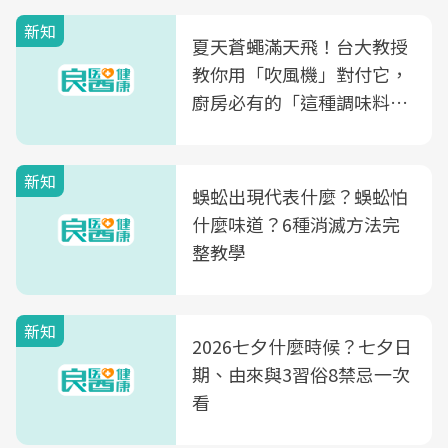
量
新知
夏天蒼蠅滿天飛！台大教授
教你用「吹風機」對付它，
廚房必有的「這種調味料」
竟是蒼蠅剋星～
新知
蜈蚣出現代表什麼？蜈蚣怕
什麼味道？6種消滅方法完
整教學
新知
2026七夕什麼時候？七夕日
期、由來與3習俗8禁忌一次
看