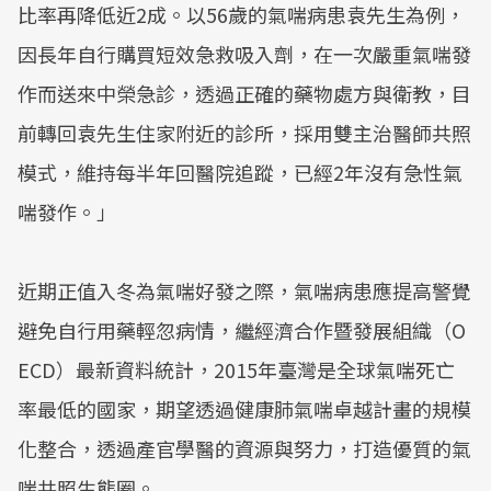
比率再降低近2成。以56歲的氣喘病患袁先生為例，
因長年自行購買短效急救吸入劑，在一次嚴重氣喘發
作而送來中榮急診，透過正確的藥物處方與衛教，目
前轉回袁先生住家附近的診所，採用雙主治醫師共照
模式，維持每半年回醫院追蹤，已經2年沒有急性氣
喘發作。」
近期正值入冬為氣喘好發之際，氣喘病患應提高警覺
避免自行用藥輕忽病情，繼經濟合作暨發展組織（O
ECD）最新資料統計，2015年臺灣是全球氣喘死亡
率最低的國家，期望透過健康肺氣喘卓越計畫的規模
化整合，透過產官學醫的資源與努力，打造優質的氣
喘共照生態圈。