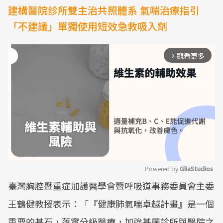
建構醫院診所雙主治共照體系 氣喘治療指引
「不建議」單獨使用短效急救吸入劑
觀看更多
arrow_forward_ios
Powered by 
GliaStudios
臺灣胸腔暨重症加護醫學會暨呼吸道事務委員會主委
Mute
王鶴健教授表示：「『健康肺氣喘卓越計畫』是一個
重要的基石，落實分級醫療，加強基層診所與醫院之