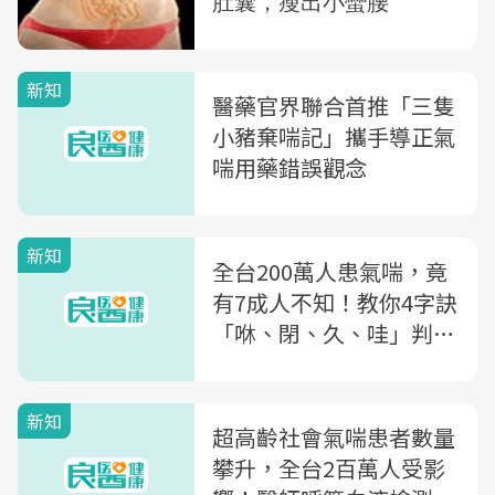
新知
醫藥官界聯合首推「三隻
小豬棄喘記」攜手導正氣
喘用藥錯誤觀念
新知
全台200萬人患氣喘，竟
有7成人不知！教你4字訣
「咻、閉、久、哇」判斷
是否氣喘，1招保養預防
新知
超高齡社會氣喘患者數量
攀升，全台2百萬人受影