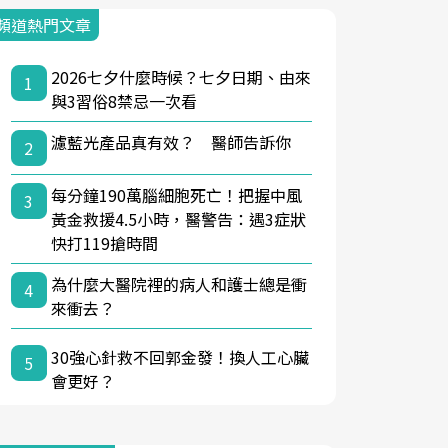
頻道熱門文章
2026七夕什麼時候？七夕日期、由來
1
與3習俗8禁忌一次看
濾藍光產品真有效？ 醫師告訴你
2
每分鐘190萬腦細胞死亡！把握中風
3
黃金救援4.5小時，醫警告：遇3症狀
快打119搶時間
為什麼大醫院裡的病人和護士總是衝
4
來衝去？
30強心針救不回郭金發！換人工心臟
5
會更好？