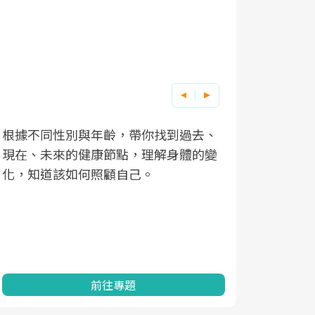
根據不同性別與年齡，帶你找到過去、
因應超高齡
現在、未來的健康節點，理解身體的變
「2025
化，知道該如何照顧自己。
康促進為目
民眾健康的
查、數據分
一起成為台
前往專題