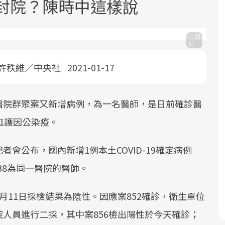
慮封院？陳時中這樣說
許秩維／中央社
2021-01-17
面對超高齡社會的浪潮，台灣正在快速
2025年，就到良醫生活祭體驗「一站式
良醫健康網從「換季的身體變化」出
醫院群聚案又新增病例，為一名醫師，是日前確診醫
邁向「健康照護」的新時代。隨著國家
健康新生活」，從講座、體驗到運動，
發，透過醫學觀點與日常感受的對話，
1護因公染疫。
政策如「健康台灣推動委員會」與「長
全面啟動你的健康革命！
建立對亞健康的認知，進而引導實際的
照3.0」的推進，「預防醫學」已成全民
改善行動。
會公布，國內新增1例本土COVID-19確定病例
關注的核心議題。然而，健檢不只是醫
療院所的服務，更是民眾了解自身健康
38為同一醫院的醫師。
狀況、啟動健康管理的重要起點。
，1月11日採檢結果為陰性。因應案852確診，衛生單位
前往專題
前往專題
前往專題
醫院人員進行二採，其中案856檢出陽性於今天確診；