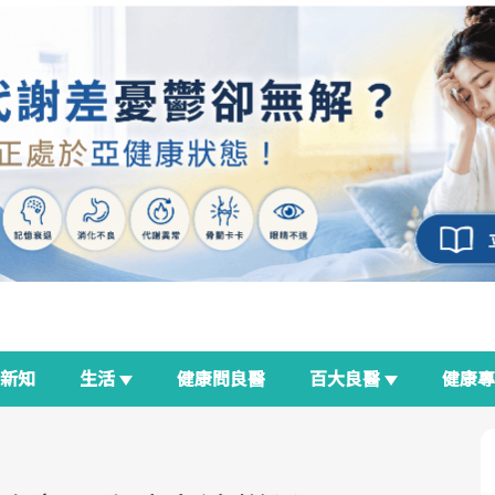
新知
生活
健康問良醫
百大良醫
健康
良醫生活祭
我與健康韌性的距離