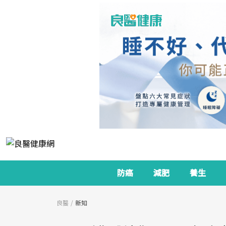
防癌
減肥
養生
良醫
新知