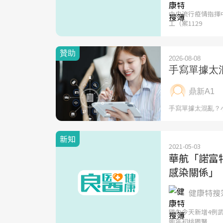
中央流行疫情指揮
工（案1129
新知
2021-05-03
華航「諾富
感染關係」
健康特搜簿
國內今天新增4例
逾年初桃園醫