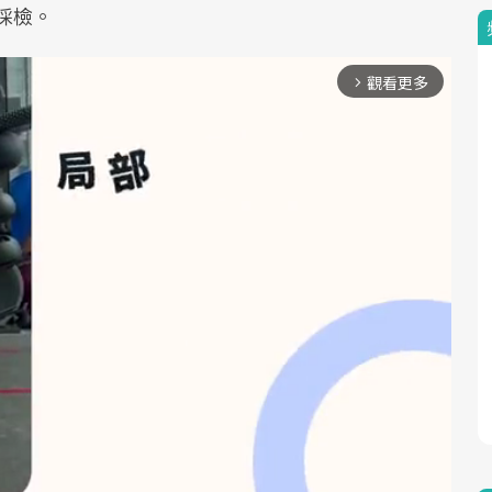
採檢。
觀看更多
arrow_forward_ios