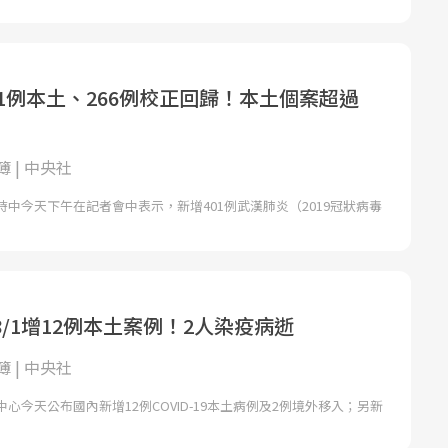
01例本土、266例校正回歸！本土個案超過
 | 中央社
中今天下午在記者會中表示，新增401例武漢肺炎（2019冠狀病毒
/1增12例本土案例！2人染疫病逝
 | 中央社
心今天公布國內新增12例COVID-19本土病例及2例境外移入；另新