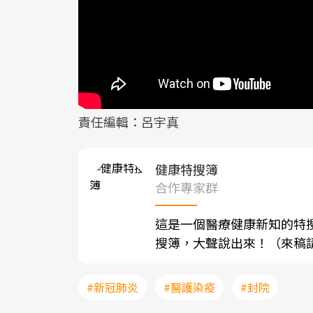
責任編輯：呂宇真
健康特搜簿
合作專家群
這是一個醫療健康新知的特
搜簿，大聲說出來！（來稿請寄至sh
#新冠肺炎
#醫護染疫
#封院