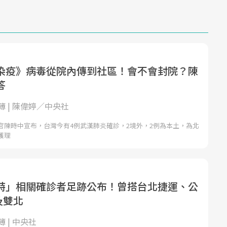
染疫》病毒從院內傳到社區！會不會封院？陳
答
 | 陳偉婷／中央社
官陳時中宣布，台灣今有4例武漢肺炎確診，2境外，2例為本土，為北
護理
特」相關確診者足跡公布！曾搭台北捷運、公
及雙北
 | 中央社