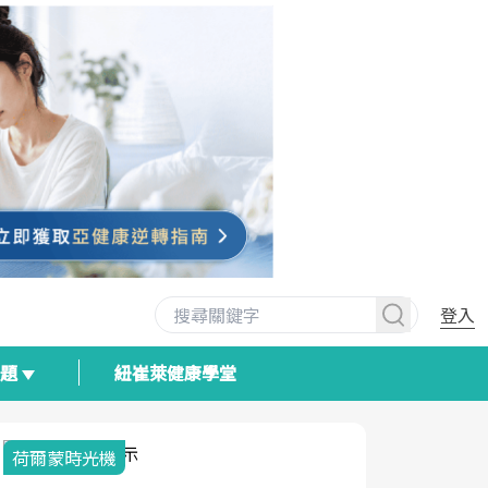
登入
專題
紐崔萊健康學堂
荷爾蒙時光機
2025健檢