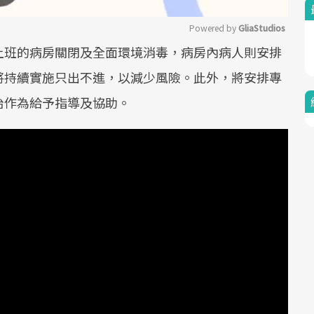
Powered by 
GliaStudios
上班的病房關閉及全面環境消毒，病房內病人則安排
Mute
將持續實施只出不進，以減少風險。此外，將安排專
治作為給予指導及協助。