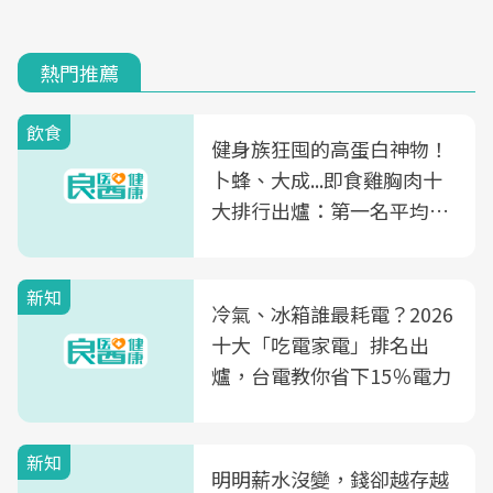
熱門推薦
飲食
健身族狂囤的高蛋白神物！
卜蜂、大成...即食雞胸肉十
大排行出爐：第一名平均一
片不到50元
新知
冷氣、冰箱誰最耗電？2026
十大「吃電家電」排名出
爐，台電教你省下15％電力
新知
明明薪水沒變，錢卻越存越