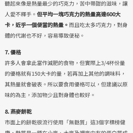
聽起來像是熱量最少的巧克力，苦中帶甜的滋味，讓
人愛不釋手。
但平均一塊巧克力的熱量高達600大
卡，近乎一個便當的熱量。
而且吃太多巧克力，對身
體的代謝也不好，容易導致便秘。
7. 優格
許多人會拿此當作減肥的食物，但實際上3/4杯份量
的優格就有150大卡的量，若再加上其他的調味料，
其熱量就會破表。所以要食用優格可以，但建議以原
味的為主，添加物少且對身體也較好。
8. 燕麥餅乾
市面上的餅乾很流行使用「無麩質」這3個字標榜健
康，麩質是一種在小麥、大麥及裸麥中有的蛋白質成