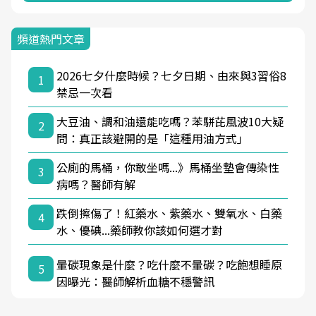
頻道熱門文章
2026七夕什麼時候？七夕日期、由來與3習俗8
1
禁忌一次看
大豆油、調和油還能吃嗎？苯駢芘風波10大疑
2
問：真正該避開的是「這種用油方式」
公廁的馬桶，你敢坐嗎...》馬桶坐墊會傳染性
3
病嗎？醫師有解
跌倒擦傷了！紅藥水、紫藥水、雙氧水、白藥
4
水、優碘...藥師教你該如何選才對
暈碳現象是什麼？吃什麼不暈碳？吃飽想睡原
5
因曝光：醫師解析血糖不穩警訊