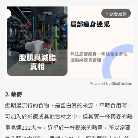
觀看更多
arrow_forward_ios
Powered by 
GliaStudios
2. 藜麥
Mute
近期最流行的食物，是蛋白質的來源，平時食用時，
可加入於米飯或其他食材之中，但其實一杯藜麥的熱
量高達222大卡，近乎於一杯糙米的熱量，所以當要