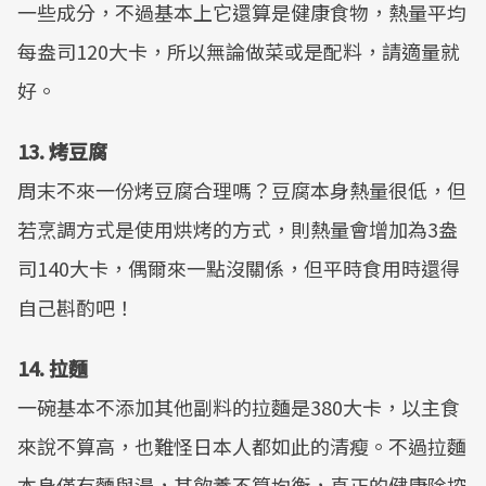
一些成分，不過基本上它還算是健康食物，熱量平均
每盎司120大卡，所以無論做菜或是配料，請適量就
好。
13. 烤豆腐
周末不來一份烤豆腐合理嗎？豆腐本身熱量很低，但
若烹調方式是使用烘烤的方式，則熱量會增加為3盎
司140大卡，偶爾來一點沒關係，但平時食用時還得
自己斟酌吧！
14. 拉麵
一碗基本不添加其他副料的拉麵是380大卡，以主食
來說不算高，也難怪日本人都如此的清瘦。不過拉麵
本身僅有麵與湯，其飲養不算均衡，真正的健康除控