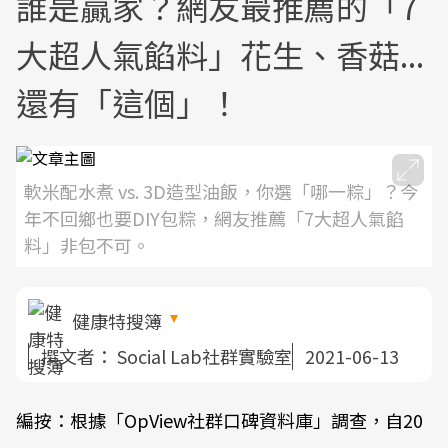
誰是贏家？網友最推薦的「7
大超人氣餡料」花生、香菇...
還有「這個」！
軟米配水煮 vs. 3D造型油飯，你選「哪一粽」？今
年不回鄉也要DIY包粽，網友推薦「7大超人氣餡
料」非包不可。
健康特搜簿
撰文者：
Social Lab社群實驗室
2021-06-13
編按：根據「OpView社群口碑資料庫」調查，自20