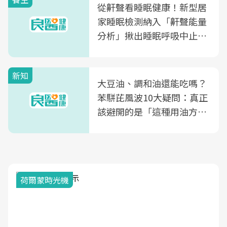
從鼾聲看睡眠健康！新型居
家睡眠檢測納入「鼾聲能量
分析」揪出睡眠呼吸中止症
風險
新知
大豆油、調和油還能吃嗎？
苯駢芘風波10大疑問：真正
該避開的是「這種用油方
式」
荷爾蒙時光機