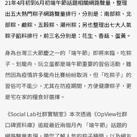
21年4月初到6月初端午節話題相關網路聲量，整理
出五大熱門粽子網路聲量排行，分別是：南部粽、北
部粽、鹼粽、五穀粽、潮州粽；另也整理出七大人氣
粽子餡料排行，前三名分別是：花生、香菇、蛋黃。
身為台灣三大節慶之一的「端午節」即將來臨，吃粽
子、划龍舟、玩立蛋都是端午節重要的習俗活動，雖
然因為疫情許多龍舟比賽紛紛取消，但「吃粽子」的
習俗可不能少，尤其在防疫期間，方便健康粽子，更
是宅在家的糧食好選擇。
《Social Lab社群實驗室》本次透過《OpView社群
口碑資料庫》追蹤最近兩個月內 「端午節」話題的
網路聲量表現，帶您了解人氣的粽子種類，以及網友