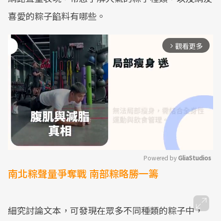
喜愛的粽子餡料有哪些。
觀看更多
arrow_forward_ios
Powered by 
GliaStudios
南北粽聲量爭奪戰 南部粽略勝一籌
Mute
細究討論文本，可發現在眾多不同種類的粽子中，