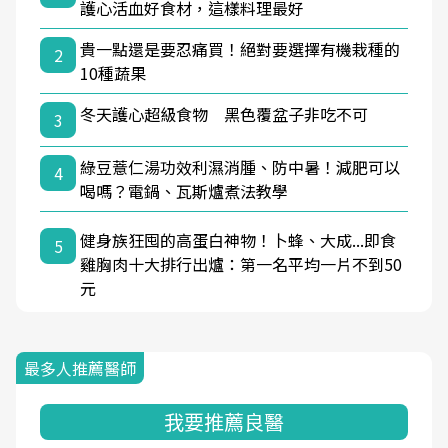
護心活血好食材，這樣料理最好
貴一點還是要忍痛買！絕對要選擇有機栽種的
2
10種蔬果
冬天護心超級食物 黑色覆盆子非吃不可
3
綠豆薏仁湯功效利濕消腫、防中暑！減肥可以
4
喝嗎？電鍋、瓦斯爐煮法教學
健身族狂囤的高蛋白神物！卜蜂、大成...即食
5
雞胸肉十大排行出爐：第一名平均一片不到50
元
最多人推薦醫師
我要推薦良醫