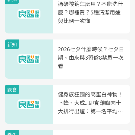
過碳酸鈉怎麼用？不能洗什
麼？哪裡買？5種清潔用途
與比例一次懂
新知
2026七夕什麼時候？七夕日
期、由來與3習俗8禁忌一次
看
飲食
健身族狂囤的高蛋白神物！
卜蜂、大成...即食雞胸肉十
大排行出爐：第一名平均一
片不到50元
養生