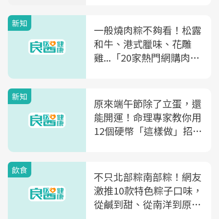
新知
一般燒肉粽不夠看！松露
和牛、港式臘味、花雕
雞...「20家熱門網購肉粽
店」，第一名是...
新知
原來端午節除了立蛋，還
能開運！命理專家教你用
12個硬幣「這樣做」招財
運，7大禁忌千萬別誤踩
飲食
不只北部粽南部粽！網友
激推10款特色粽子口味，
從鹹到甜、從南洋到原民
風味都有