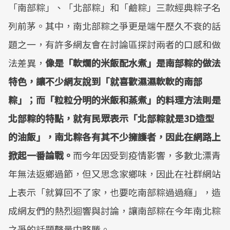
「南部粽」、「北部粽」和「鹼粽」三款經典粽子名
列前茅。其中，南北部粽之爭更是端午歷久不衰的話
題之一，有許多網友會在討論區探討兩者的口感和做
法差異，
像是「軟爛的米飯配水煮」是南部粽的做法
特色，讓不少網友說到「就喜歡濕濕軟軟的南部
粽」；而「粒粒分明的米飯和蒸煮」的料理方法則是
北部粽的特點，就有民眾表示「北部粽就是3D造型
的油飯」，南北粽各有其不少擁護者，因此在網路上
掀起一番論戰。
而今年因受到疫情影響，多數北漂青
年無法返鄉過節，但又思念家鄉味，因此在社群網站
上表示「就算回不了家，也要吃南部粽過過癮」，造
成網友們的熱烈迴響與討論，讓南部粽在今年南北粽
之爭的話題聲量中略勝。