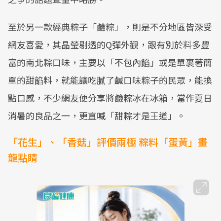
至於另一款經典粽子「鹼粽」，則是不分地區皆深受
網友喜愛，其晶瑩剔透的Q彈外觀，跟有別於料多豐
富的南北粽口味，主要以「不包內餡」或是單裹著簡
單的甜餡料，就能讓吃膩了鹹口味粽子的民眾，能換
點口感，不少網友便分享將鹼粽冰在冰箱，當作夏日
消暑的良品之一，更直喊「甜粽才是王道」。
「花生」、「香菇」評價兩極 粽料「蛋黃」畫
龍點睛