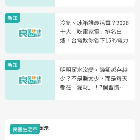
玲領軍，打造全台首創「生
殖銀行概念形象館」，攜手
新知
光田醫院建構360度女性健
冷氣、冰箱誰最耗電？2026
康照護生態圈
十大「吃電家電」排名出
爐，台電教你省下15％電力
新知
明明薪水沒變，錢卻越存越
少？不是賺太少，而是每天
都在「漏財」！7個習慣一
次看
良醫生活祭