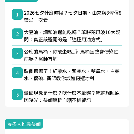
2026七夕什麼時候？七夕日期、由來與3習俗8
1
禁忌一次看
大豆油、調和油還能吃嗎？苯駢芘風波10大疑
2
問：真正該避開的是「這種用油方式」
公廁的馬桶，你敢坐嗎...》馬桶坐墊會傳染性
3
病嗎？醫師有解
跌倒擦傷了！紅藥水、紫藥水、雙氧水、白藥
4
水、優碘...藥師教你該如何選才對
暈碳現象是什麼？吃什麼不暈碳？吃飽想睡原
5
因曝光：醫師解析血糖不穩警訊
最多人推薦醫師