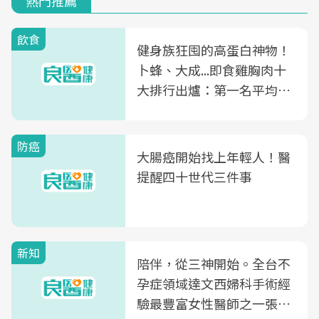
熱門推薦
飲食
健身族狂囤的高蛋白神物！
卜蜂、大成...即食雞胸肉十
大排行出爐：第一名平均一
片不到50元
防癌
大腸癌開始找上年輕人！醫
提醒四十世代三件事
新知
陪伴，從三神開始。全台不
孕症領域達文西婦科手術經
驗最豐富女性醫師之一張永