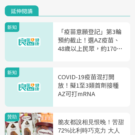
延伸閱讀
新知
「疫苗意願登記」第3輪
預約截止！選AZ疫苗、
48歲以上民眾，約170萬
人準備收簡訊
新知
COVID-19疫苗混打開
放！擬1至3類首劑接種
AZ可打mRNA