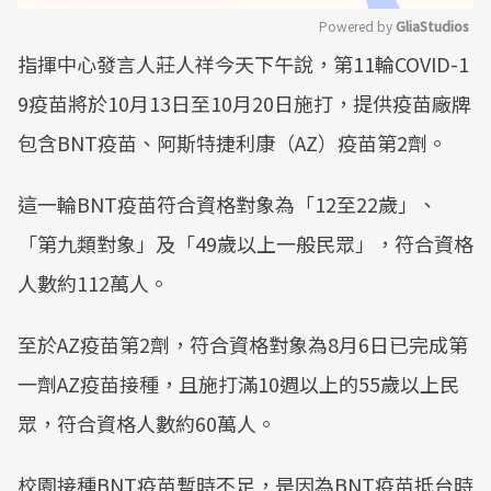
Powered by 
GliaStudios
指揮中心發言人莊人祥今天下午說，第11輪COVID-1
Mute
9疫苗將於10月13日至10月20日施打，提供疫苗廠牌
包含BNT疫苗、阿斯特捷利康（AZ）疫苗第2劑。
這一輪BNT疫苗符合資格對象為「12至22歲」、
「第九類對象」及「49歲以上一般民眾」，符合資格
人數約112萬人。
至於AZ疫苗第2劑，符合資格對象為8月6日已完成第
一劑AZ疫苗接種，且施打滿10週以上的55歲以上民
眾，符合資格人數約60萬人。
校園接種BNT疫苗暫時不足，是因為BNT疫苗抵台時