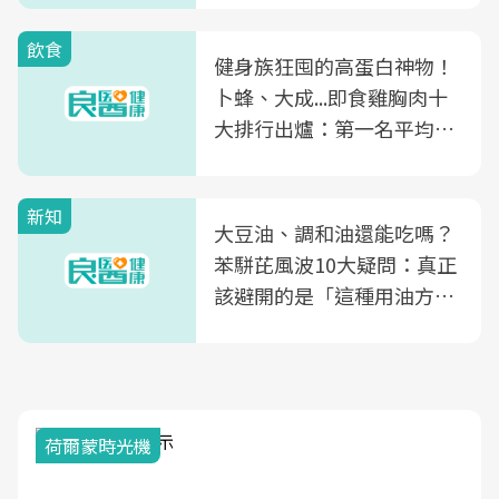
飲食
健身族狂囤的高蛋白神物！
卜蜂、大成...即食雞胸肉十
大排行出爐：第一名平均一
片不到50元
新知
大豆油、調和油還能吃嗎？
苯駢芘風波10大疑問：真正
該避開的是「這種用油方
式」
荷爾蒙時光機