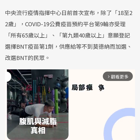
中央流行疫情指揮中心日前首次宣布，除了「18至2
2歲」，COVID-19公費疫苗預約平台第9輪亦受理
「所有65歲以上」、「第九類40歲以上」意願登記
選擇BNT疫苗第1劑，供應給等不到莫德納而加選、
改選BNT的民眾。
觀看更多
arrow_forward_ios