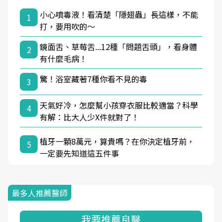
小心噴毒液！看清楚「隱翅蟲」長這樣，不能
1
打，要用吹的～
鏡面舌、草莓舌...12種「問題舌頭」，看身體
2
有什麼毛病！
驚！浴室藏著7種你看不見的毒
3
天氣好冷，怎麼幫小孩穿衣服比較適當？科學
4
有解：比大人少X件就對了！
植牙一顆8萬元，算貴嗎？在你決定植牙前，
5
一定要先知道這五件事
最多人推薦醫師
我要推薦良醫