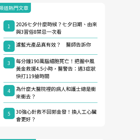
頻道熱門文章
2026七夕什麼時候？七夕日期、由來
1
與3習俗8禁忌一次看
濾藍光產品真有效？ 醫師告訴你
2
每分鐘190萬腦細胞死亡！把握中風
3
黃金救援4.5小時，醫警告：遇3症狀
快打119搶時間
為什麼大醫院裡的病人和護士總是衝
4
來衝去？
30強心針救不回郭金發！換人工心臟
5
會更好？