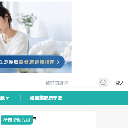
登入
專題
紐崔萊健康學堂
荷爾蒙時光機
2025健檢