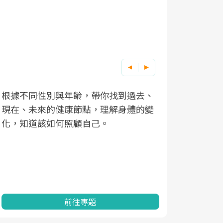
根據不同性別與年齡，帶你找到過去、
因應超高齡
現在、未來的健康節點，理解身體的變
「2025
化，知道該如何照顧自己。
康促進為目
民眾健康的
查、數據分
一起成為台
前往專題