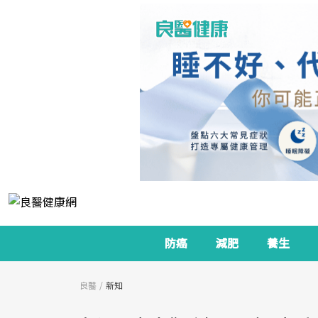
防癌
減肥
養生
良醫
新知