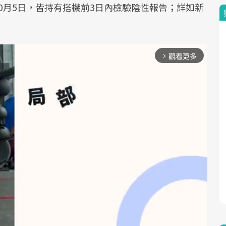
至10月5日，皆持有搭機前3日內檢驗陰性報告；詳如新
觀看更多
arrow_forward_ios