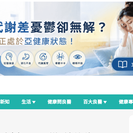
新知
生活
健康問良醫
百大良醫
健康
良醫生活祭
我與健康韌性的距離