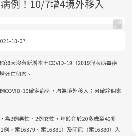
病例！10/7增4境外移入
021-10-07
面對超高齡社會的浪潮，台灣正在快速
2025年，就到良醫生活祭體驗「一站式
良醫健康網從「換季的身體變化」出
天沒有新增本土COVID-19（2019冠狀病毒疾
邁向「健康照護」的新時代。隨著國家
健康新生活」，從講座、體驗到運動，
發，透過醫學觀點與日常感受的對話，
增死亡個案。
政策如「健康台灣推動委員會」與「長
全面啟動你的健康革命！
建立對亞健康的認知，進而引導實際的
照3.0」的推進，「預防醫學」已成全民
改善行動。
COVID-19確定病例，均為境外移入；另確診個案
關注的核心議題。然而，健檢不只是醫
療院所的服務，更是民眾了解自身健康
狀況、啟動健康管理的重要起點。
為2例男性、2例女性，年齡介於20多歲至40多
前往專題
前往專題
前往專題
例，案16379、案16381）及印尼（案16380）入