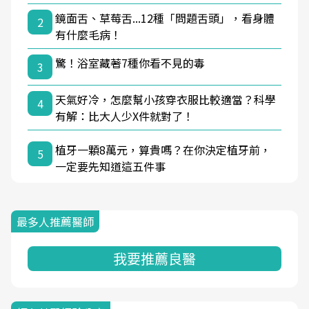
鏡面舌、草莓舌...12種「問題舌頭」，看身體
2
有什麼毛病！
驚！浴室藏著7種你看不見的毒
3
天氣好冷，怎麼幫小孩穿衣服比較適當？科學
4
有解：比大人少X件就對了！
植牙一顆8萬元，算貴嗎？在你決定植牙前，
5
一定要先知道這五件事
最多人推薦醫師
我要推薦良醫