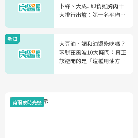
卜蜂、大成...即食雞胸肉十
大排行出爐：第一名平均一
片不到50元
新知
大豆油、調和油還能吃嗎？
苯駢芘風波10大疑問：真正
該避開的是「這種用油方
式」
荷爾蒙時光機