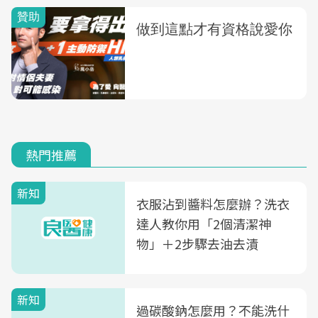
熱門推薦
新知
衣服沾到醬料怎麼辦？洗衣
達人教你用「2個清潔神
物」＋2步驟去油去漬
新知
過碳酸鈉怎麼用？不能洗什