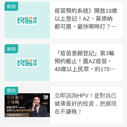
新知
疫苗預約系統》開放18歲
以上登記！AZ、莫德納
都可選，最快哪時打？錯
過還打得到嗎？4大QA一
次看
新知
「疫苗意願登記」第3輪
預約截止！選AZ疫苗、
48歲以上民眾，約170萬
人準備收簡訊