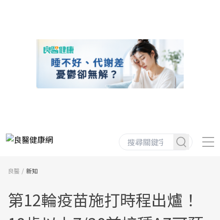
良醫
新知
第12輪疫苗施打時程出爐！