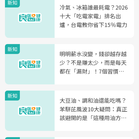
新知
冷氣、冰箱誰最耗電？2026
十大「吃電家電」排名出
爐，台電教你省下15％電力
新知
明明薪水沒變，錢卻越存越
少？不是賺太少，而是每天
都在「漏財」！7個習慣一
次看
新知
大豆油、調和油還能吃嗎？
苯駢芘風波10大疑問：真正
該避開的是「這種用油方
式」