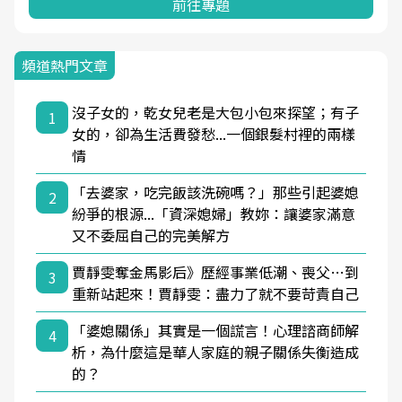
前往專題
頻道熱門文章
沒子女的，乾女兒老是大包小包來探望；有子
1
女的，卻為生活費發愁...一個銀髮村裡的兩樣
情
「去婆家，吃完飯該洗碗嗎？」那些引起婆媳
2
紛爭的根源...「資深媳婦」教妳：讓婆家滿意
又不委屈自己的完美解方
賈靜雯奪金馬影后》歷經事業低潮、喪父…到
3
重新站起來！賈靜雯：盡力了就不要苛責自己
「婆媳關係」其實是一個謊言！心理諮商師解
4
析，為什麼這是華人家庭的親子關係失衡造成
的？