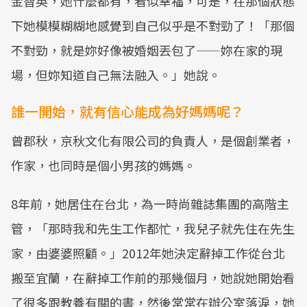
金智英，她什麼都有，看似幸福，可是，在那個狀態
Mute
下她模模糊糊地感覺到自己似乎是不對勁了！「那個
不對勁，就是妳好像被婚姻丟包了——妳在家的現
場，但妳知道自己無法融入。」她說。
誰一開始，就有信心能成為好媽媽呢？
曾郡秋，京秋文化有限公司的負責人，是個創業者，
作家，也同時是個小男孩的媽媽。
8年前，她居住在台北，為一時尚雜誌集團的高階主
管，「那時我和先生工作都忙，我兒子就先住在先生
家，由婆婆照顧。」2012年她決定辭掉工作從台北
搬至宜蘭，在辭掉工作前的那幾個月，她說她開始看
了很多跟教養有關的書，然後常常在辦公室落淚，她