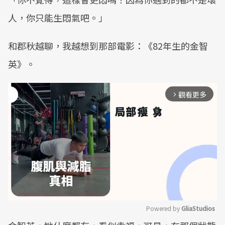
人，你只能生悶氣吧。」
和郡秋越聊，我越想到那部電影：《82年生的金智
英》。
觀看更多
arrow_forward_ios
Powered by 
GliaStudios