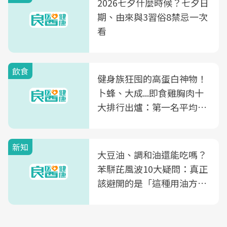
2026七夕什麼時候？七夕日
期、由來與3習俗8禁忌一次
看
飲食
健身族狂囤的高蛋白神物！
卜蜂、大成...即食雞胸肉十
大排行出爐：第一名平均一
片不到50元
新知
大豆油、調和油還能吃嗎？
苯駢芘風波10大疑問：真正
該避開的是「這種用油方
式」