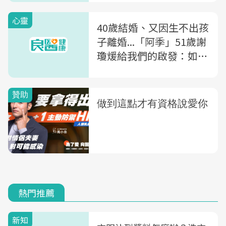
心靈
40歲結婚、又因生不出孩
子離婚...「阿季」51歲謝
瓊煖給我們的啟發：如果
自己不振作，那跟死了有
什麼兩樣？
熱門推薦
新知