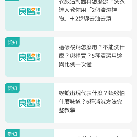
衣服沾到醬料怎麼辦？洗衣
達人教你用「2個清潔神
物」＋2步驟去油去漬
新知
過碳酸鈉怎麼用？不能洗什
麼？哪裡買？5種清潔用途
與比例一次懂
新知
蜈蚣出現代表什麼？蜈蚣怕
什麼味道？6種消滅方法完
整教學
新知