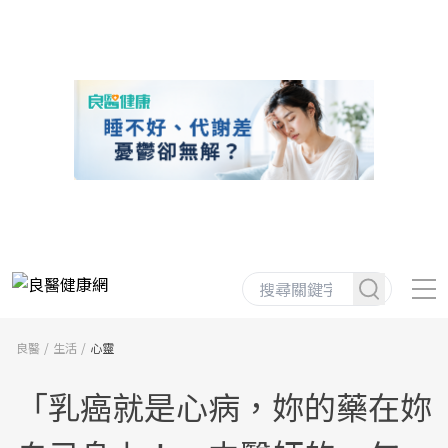
良醫
生活
心靈
「乳癌就是心病，妳的藥在妳