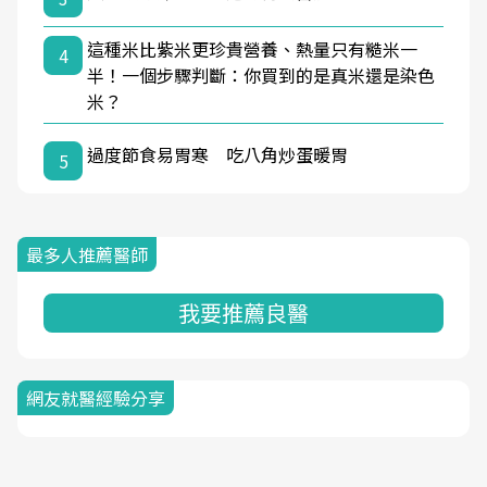
這種米比紫米更珍貴營養、熱量只有糙米一
4
半！一個步驟判斷：你買到的是真米還是染色
米？
過度節食易胃寒 吃八角炒蛋暖胃
5
最多人推薦醫師
我要推薦良醫
網友就醫經驗分享