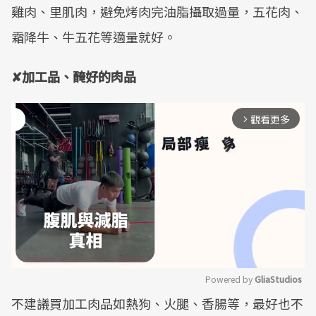
雞肉、里肌肉，避免烤肉完油脂攝取過量，五花肉、
霜降牛、牛五花等適量就好。
✘加工品、醃好的肉品
觀看更多
arrow_forward_ios
Powered by 
GliaStudios
不建議買加工肉品如熱狗、火腿、香腸等，最好也不
Mute