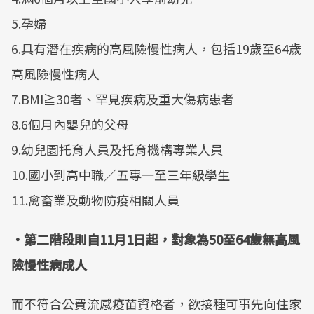
5.孕婦
6.具有潛在疾病的高風險慢性病人，包括19歲至64歲
高風險慢性病人
7.BMI≧30者、罕見疾病及重大傷病患者
8.6個月內嬰兒的父母
9.幼兒園托育人員及托育機構專業人員
10.國小到高中職／五專一至三年級學生
11.禽畜業及動物防疫相關人員
・第二階段則自11月1日起，對象為50至64歲無高風
險慢性病成人
而不符合公費流感疫苗資格者，欲接種可事先向住家