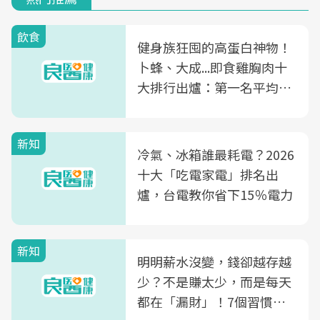
飲食
健身族狂囤的高蛋白神物！
卜蜂、大成...即食雞胸肉十
大排行出爐：第一名平均一
片不到50元
新知
冷氣、冰箱誰最耗電？2026
十大「吃電家電」排名出
爐，台電教你省下15％電力
新知
明明薪水沒變，錢卻越存越
少？不是賺太少，而是每天
都在「漏財」！7個習慣一