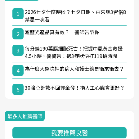
2026七夕什麼時候？七夕日期、由來與3習俗8
1
禁忌一次看
濾藍光產品真有效？ 醫師告訴你
2
每分鐘190萬腦細胞死亡！把握中風黃金救援
3
4.5小時，醫警告：遇3症狀快打119搶時間
為什麼大醫院裡的病人和護士總是衝來衝去？
4
30強心針救不回郭金發！換人工心臟會更好？
5
最多人推薦醫師
我要推薦良醫