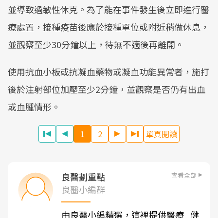
並導致過敏性休克。為了能在事件發生後立即進行醫
療處置，接種疫苗後應於接種單位或附近稍做休息，
並觀察至少30分鐘以上，待無不適後再離開。
使用抗血小板或抗凝血藥物或凝血功能異常者，施打
後於注射部位加壓至少2分鐘，並觀察是否仍有出血
或血腫情形。
1
2
單頁閱讀
查看全部
良醫劃重點
良醫小編群
由良醫小編精選，這裡提供醫療
健
、