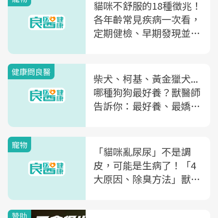
貓咪不舒服的18種徵兆！
各年齡常見疾病一次看，
定期健檢、早期發現並預
防
健康問良醫
柴犬、柯基、黃金獵犬...
哪種狗狗最好養？獸醫師
告訴你：最好養、最嬌貴
毛小孩各是這些
寵物
「貓咪亂尿尿」不是調
皮，可能是生病了！「4
大原因、除臭方法」獸醫
師一次解析