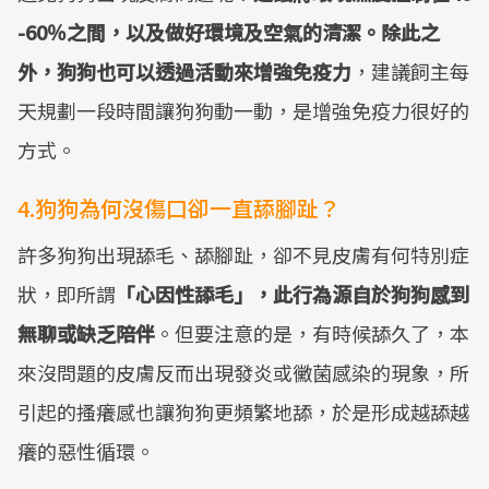
-60％之間，以及做好環境及空氣的清潔。除此之
外，狗狗也可以透過活動來增強免疫力
，建議飼主每
天規劃一段時間讓狗狗動一動，是增強免疫力很好的
方式。
4.狗狗為何沒傷口卻一直舔腳趾？
許多狗狗出現舔毛、舔腳趾，卻不見皮膚有何特別症
狀，即所謂
「心因性舔毛」，此行為源自於狗狗感到
無聊或缺乏陪伴
。但要注意的是，有時候舔久了，本
來沒問題的皮膚反而出現發炎或黴菌感染的現象，所
引起的搔癢感也讓狗狗更頻繁地舔，於是形成越舔越
癢的惡性循環。