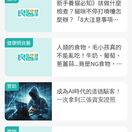
新手養貓必知》該做什麼
檢查？貓咪不停打噴嚏怎
麼辦？「8大注意事項」
養貓前一定要看
健康問良醫
人類的食物，毛小孩真的
不能亂吃！牛奶、葡萄、
蔥薑蒜...竟是NG食物，
「貓狗的生活禁忌」你知
道幾個
寵物