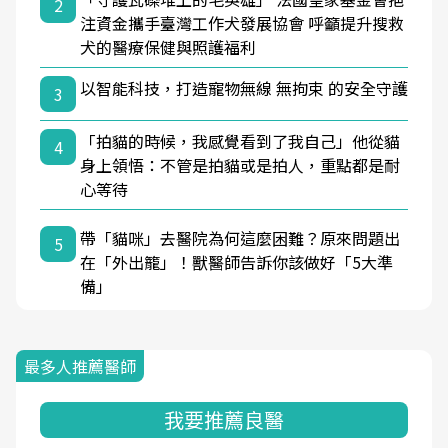
2
注資金攜手臺灣工作犬發展協會 呼籲提升搜救
犬的醫療保健與照護福利
以智能科技，打造寵物無線 無拘束 的安全守護
3
「拍貓的時候，我感覺看到了我自己」他從貓
4
身上領悟：不管是拍貓或是拍人，重點都是耐
心等待
帶「貓咪」去醫院為何這麼困難？原來問題出
5
在「外出籠」！獸醫師告訴你該做好「5大準
備」
最多人推薦醫師
我要推薦良醫