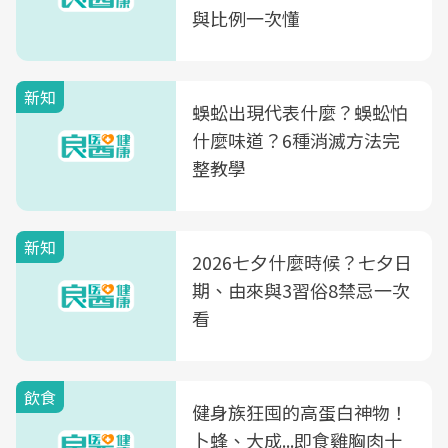
與比例一次懂
新知
蜈蚣出現代表什麼？蜈蚣怕
什麼味道？6種消滅方法完
整教學
新知
2026七夕什麼時候？七夕日
期、由來與3習俗8禁忌一次
看
飲食
健身族狂囤的高蛋白神物！
卜蜂、大成...即食雞胸肉十