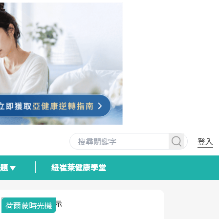
登入
專題
紐崔萊健康學堂
荷爾蒙時光機
2025健檢