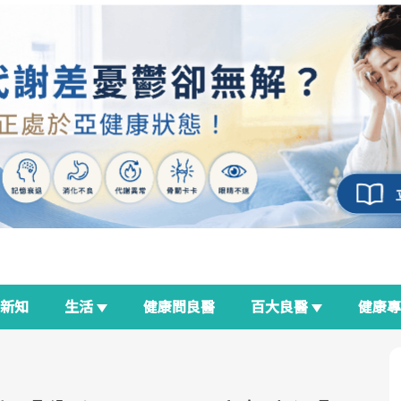
新知
生活
健康問良醫
百大良醫
健康
良醫生活祭
我與健康韌性的距離