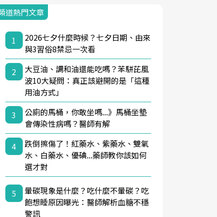
頻道熱門文章
2026七夕什麼時候？七夕日期、由來
1
與3習俗8禁忌一次看
大豆油、調和油還能吃嗎？苯駢芘風
2
波10大疑問：真正該避開的是「這種
用油方式」
公廁的馬桶，你敢坐嗎...》馬桶坐墊
3
會傳染性病嗎？醫師有解
跌倒擦傷了！紅藥水、紫藥水、雙氧
4
水、白藥水、優碘...藥師教你該如何
選才對
暈碳現象是什麼？吃什麼不暈碳？吃
5
飽想睡原因曝光：醫師解析血糖不穩
警訊