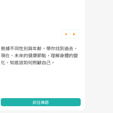
根據不同性別與年齡，帶你找到過去、
因應超高齡
現在、未來的健康節點，理解身體的變
「2025
化，知道該如何照顧自己。
康促進為目
民眾健康的
查、數據分
一起成為台
前往專題