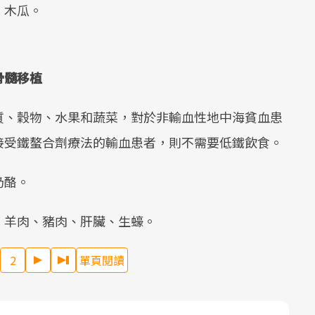
、木瓜。
骨髓移植
質、穀物、水果和蔬菜，對於非輸血性地中海貧血患
接受鐵螯合劑療法的輸血患者，則不需要低鐵飲食。
奶酪。
、羊肉、豬肉、肝臟、生蠔。
2
單頁閱讀