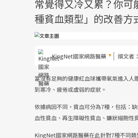
常覺得又冷又累？你可
種貧血類型」的改善方
KingNet國家網路醫藥
撰文者
當沒有足夠的健康紅血球攜帶氧氣進入人
到寒冷、疲倦或虛弱的症狀。
依據病因不同，貧血可分為7種，包括：
血性貧血、再生障礙性貧血、鐮狀細胞性
KingNet國家網路醫藥在此針對7種不