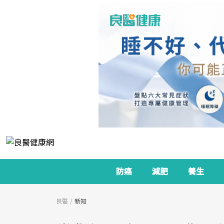
防癌
減肥
養生
良醫
新知