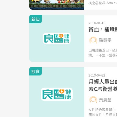
新知
2018-01-18
貧血，補鐵
駱慧雯
出現臉色蒼白、疲
鐵」，不過，營養
飲食
2019-04-22
月經大量出
素C均衡營
黃曼瑩
女性臉色容易蒼白
瘤的女性，月經來