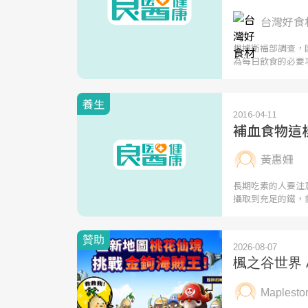
台灣好食材
根據衛福部調查，
為每日飲食的必要
養生
2016-04-11
補血食物這
黃惠姍
長期吃素的人要注
攝取到充足的鐵，