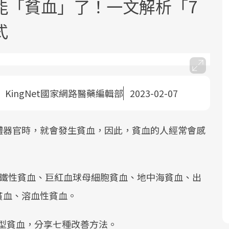
能「貧血」了！一文解析「7
式
：
KingNet國家網路醫藥編輯部
2023-02-07
面對超高齡社會的浪潮，台灣正在快速
2025年，就到良醫生活祭體驗「一站式
良醫健康網從「換季的身體變化」出
邁向「健康照護」的新時代。隨著國家
健康新生活」，從講座、體驗到運動，
發，透過醫學觀點與日常感受的對話，
政策如「健康台灣推動委員會」與「長
全面啟動你的健康革命！
建立對亞健康的認知，進而引導實際的
體器官時，就會發生貧血，因此，貧血的人經常會感
照3.0」的推進，「預防醫學」已成全民
改善行動。
關注的核心議題。然而，健檢不只是醫
療院所的服務，更是民眾了解自身健康
缺鐵性貧血、巨紅血球母細胞貧血、地中海貧血、出
狀況、啟動健康管理的重要起點。
貧血、溶血性貧血。
前往專題
前往專題
前往專題
同類型貧血，分享七種改善方法。