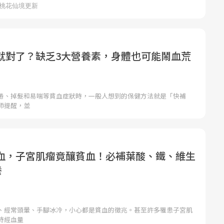
就對了？缺乏3大營養素，身體也可能鬧血荒
倦、掉髮和易喘等貧血症狀時，一般人想到的保健方法就是「快補
師提醒，並
血，子宮肌瘤竟釀貧血！必補葉酸、鐵、維生
養
、經常頭暈、手腳冰冷，小心都是貧血的徵兆。甚至許多罹患子宮肌
時經血量