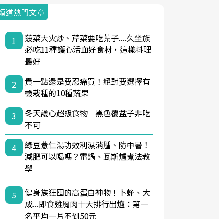
頻道熱門文章
菠菜大火炒、芹菜要吃葉子....久坐族
1
必吃11種護心活血好食材，這樣料理
最好
貴一點還是要忍痛買！絕對要選擇有
2
機栽種的10種蔬果
冬天護心超級食物 黑色覆盆子非吃
3
不可
綠豆薏仁湯功效利濕消腫、防中暑！
4
減肥可以喝嗎？電鍋、瓦斯爐煮法教
學
健身族狂囤的高蛋白神物！卜蜂、大
5
成...即食雞胸肉十大排行出爐：第一
名平均一片不到50元