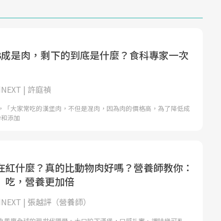
3成是肉，剩下的到底是什麼？食科專家一次
NEXT | 許庭禎
，「大家常吃的漢堡肉，不但是混肉，因為肉的價格高，為了降低成
粉和添加
在紅什麼？真的比動物肉好嗎？營養師教你：
」吃，營養更加倍
dNEXT | 張越評（營養師）
為風靡全球的現世代顯學。大口咬下漢堡，口感扎實、調味幾可亂