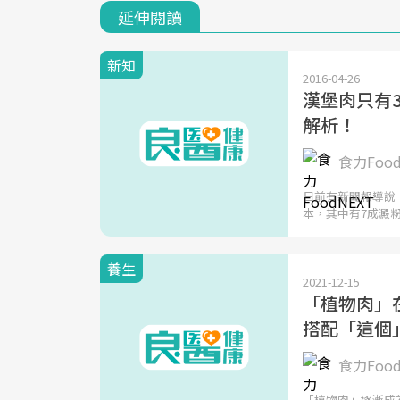
延伸閱讀
新知
2016-04-26
漢堡肉只有
解析！
食力Food
日前有新聞報導說
本，其中有7成澱
養生
2021-12-15
「植物肉」
搭配「這個
食力Foo
「植物肉」逐漸成