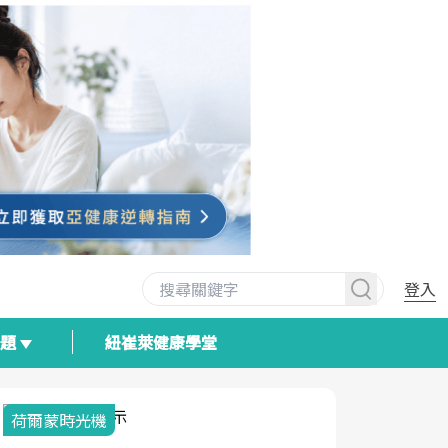
登入
專題
紐崔萊健康學堂
荷爾蒙時光機
2025健檢