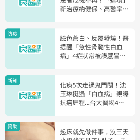
新治療納健保、高醫率先
申請給付，海貧患者期待
生活品質大躍進
防癌
臉色蒼白、反覆發燒！醫
提醒「急性骨髓性白血
病」4症狀常被誤感冒，
超過2週快就醫
新知
化療5次走過鬼門關！沈
玉琳挺過「白血病」親曝
抗癌歷程...台大醫揭4症
狀快檢查