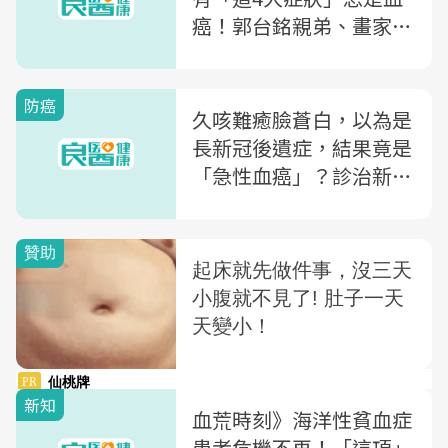
癌！郭台銘親弟、畫家幾
米都逃不過，醫師教你：
「2關鍵檢測」揪病
防癌
久咳難癒臉蒼白，以為是
長新冠後遺症，結果竟是
「急性血癌」？診治新突
破，2大阻礙卻使台患者
預後較差
新知
血荒時刻》海洋性貧血症
患者危機不再！「這項」