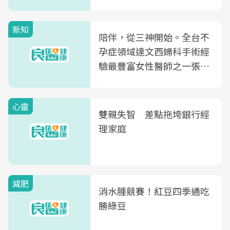
新知
陪伴，從三神開始。全台不
孕症領域達文西婦科手術經
驗最豐富女性醫師之一張永
玲領軍，打造全台首創「生
殖銀行概念形象館」，攜手
心靈
光田醫院建構360度女性健
雙親失智 差點拖垮銀行經
康照護生態圈
理家庭
減肥
消水腫競賽！紅豆四季通吃
勝綠豆