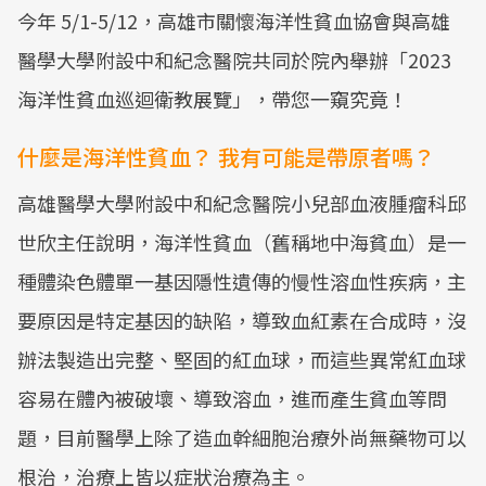
今年 5/1-5/12，高雄市關懷海洋性貧血協會與高雄
醫學大學附設中和紀念醫院共同於院內舉辦「2023
海洋性貧血巡迴衛教展覽」，帶您一窺究竟！
什麼是海洋性貧血？ 我有可能是帶原者嗎？
高雄醫學大學附設中和紀念醫院小兒部血液腫瘤科邱
世欣主任說明，海洋性貧血（舊稱地中海貧血）是一
種體染色體單一基因隱性遺傳的慢性溶血性疾病，主
要原因是特定基因的缺陷，導致血紅素在合成時，沒
辦法製造出完整、堅固的紅血球，而這些異常紅血球
容易在體內被破壞、導致溶血，進而產生貧血等問
題，目前醫學上除了造血幹細胞治療外尚無藥物可以
根治，治療上皆以症狀治療為主。