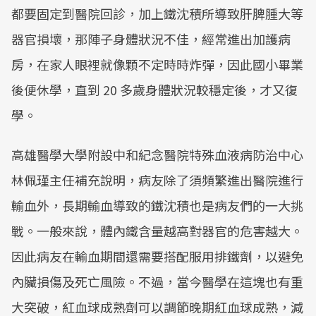
都要固定到醫院回診，加上鐵沈積所導致肝脾腫大等
器官損壞，那陣子身體狀況不佳，經常進出加護病
房，在家人眼裡就像顆不定時時炸彈，因此國小畢業
後便休學，直到 20 多歲身體狀況較穩定後，才又復
學。
高雄醫學大學附設中和紀念醫院特殊血液病防治中心
林佩瑾主任補充說明，病友除了須頻繁進出醫院進行
輸血外，長期輸血導致的鐵沈積也是病友們的一大挑
戰。一般來說，體內鐵含量越高對器官的危害越大。
因此病友在輸血期間還需要搭配服用排鐵劑，以避免
內臟損傷及死亡風險。不過，當今醫學在這塊也有重
大突破，紅血球成熟劑可以調節晚期紅血球成熟，減