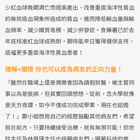
少紅血球晚期凋亡而提高產出，改善重度海洋性貧血
的無效造血現象所造成的貧血，進而降低輸血量與輸
血頻率、減少鐵質堆積、減少併發症。食藥署已於去
年底核准紅血球成熟劑，期待能早日獲得健保支持，
造福更多重度海洋性貧血患者！
理解+關懷 你也可以成為病友的正向力量！
「雖然在職場上還是偶爾會因為請假就醫，被主管同
事以為是裝病，但其實回頭想想，從前，念大學就像
是天方夜譚，如今不僅成功完成學業，現在也結婚
了！」鄭小姐想用自己的經歷鼓勵其他病友們，希望
就在前方，只要持續接受治療，就有無限可能！邱世
欣主任及林佩瑾主任也呼籲病友們，隨著科技的進