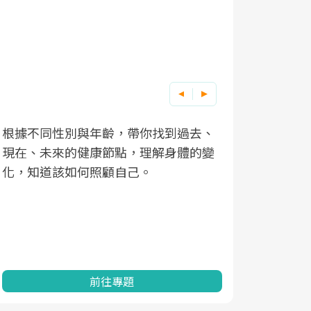
根據不同性別與年齡，帶你找到過去、
因應超高齡
現在、未來的健康節點，理解身體的變
「2025
化，知道該如何照顧自己。
康促進為目
民眾健康的
查、數據分
一起成為台
前往專題