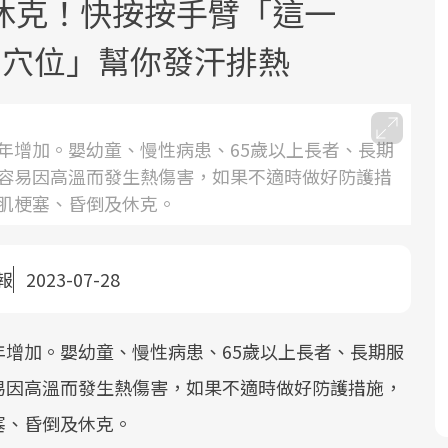
休克！快按按手臂「這一
5穴位」幫你發汗排熱
年增加。嬰幼童、慢性病患、65歲以上長者、長期
容易因高溫而發生熱傷害，如果不適時做好防護措
面對超高齡社會的浪潮，台灣正在快速
2025年，就到良醫生活祭體驗「一站式
良醫健康網從「換季的身體變化」出
肌梗塞、昏倒及休克。
邁向「健康照護」的新時代。隨著國家
健康新生活」，從講座、體驗到運動，
發，透過醫學觀點與日常感受的對話，
政策如「健康台灣推動委員會」與「長
全面啟動你的健康革命！
建立對亞健康的認知，進而引導實際的
照3.0」的推進，「預防醫學」已成全民
改善行動。
報
2023-07-28
關注的核心議題。然而，健檢不只是醫
療院所的服務，更是民眾了解自身健康
增加。嬰幼童、慢性病患、65歲以上長者、長期服
狀況、啟動健康管理的重要起點。
易因高溫而發生熱傷害，如果不適時做好防護措施，
前往專題
前往專題
前往專題
塞、昏倒及休克。