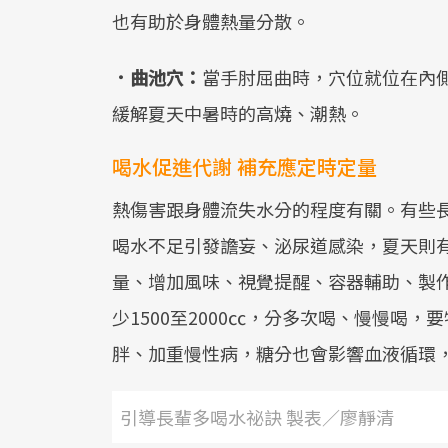
也有助於身體熱量分散。
．曲池穴：
當手肘屈曲時，穴位就位在內
緩解夏天中暑時的高燒、潮熱。
喝水促進代謝 補充應定時定量
熱傷害跟身體流失水分的程度有關。有些
喝水不足引發譫妄、泌尿道感染，夏天則
量、增加風味、視覺提醒、容器輔助、製
少1500至2000㏄，分多次喝、慢慢喝
胖、加重慢性病，糖分也會影響血液循環
引導長輩多喝水祕訣 製表／廖靜清