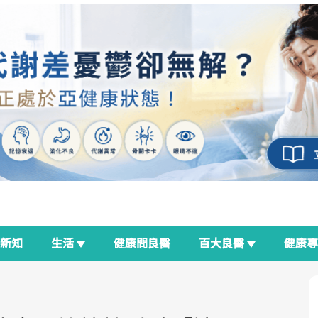
新知
生活
健康問良醫
百大良醫
健康
良醫生活祭
我與健康韌性的距離