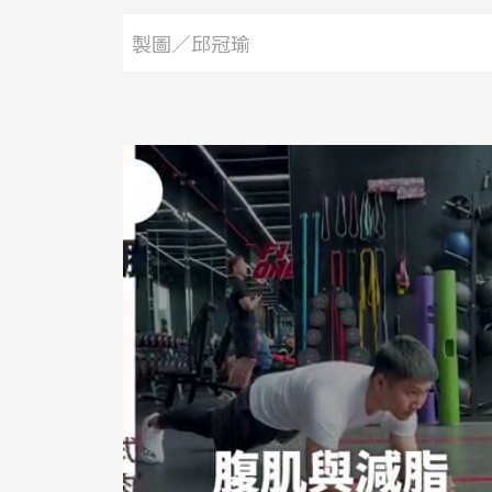
製圖／邱冠瑜