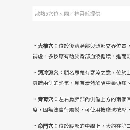
散熱5穴位。圖／林舜穀提供
．大椎穴：
位於後背頸部與頭部交界位置
補虛，多按摩有助於背部血液循環，進而
．清冷淵穴：
顧名思義有寒涼之意，位於
身體兩側的熱氣，具有清熱解除中暑頭痛
．膏肓穴：
左右肩胛部內側偏上方的兩個
度，因無法自行觸摸，可使用按摩球按壓
．命門穴：
位於腰部的中線上，大約在第