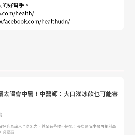
人的好幫手。
n.com/health/
w.facebook.com/healthudn/
曬太陽會中暑！中醫師：大口灌冰飲也可能害
談
日好容易讓人全身無力，甚至有些喘不過氣！長庚醫院中醫內兒科高
，炎夏高