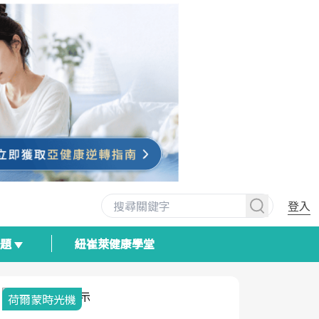
登入
專題
紐崔萊健康學堂
荷爾蒙時光機
2025健檢