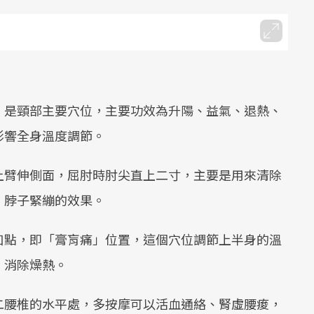
，是頸部主要穴位，主要功效為升陽、益氣、退熱、
影響全身溫度調節。
上臂伸側面，屈肘時肘尖直上二寸，主要是用來清除
、脖子緊繃的效果。
凹點，即「膏肓痛」位置，這個穴位調節上半身的溫
，消除燥熱。
二腰椎的水平處，多按摩可以活血通絡、腎虛腰痠，