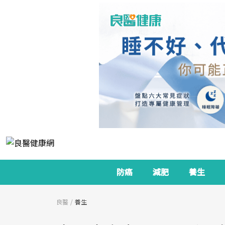
防癌
減肥
養生
良醫
養生