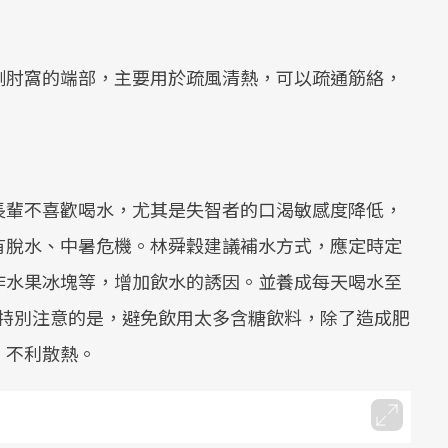
側肘窩的端部，主要用於疏風清熱，可以疏通筋絡，
長輩不喜歡喝水，尤其是失智者的口渴敏感度降低，
有脫水、中暑危機。林舜穀建議補水方式，應定時定
作水果冰塊等，增加飲水的誘因。並養成每天喝水至
，要特別注意的是，避免飲用太多含糖飲料，除了造成肥
，不利散熱。