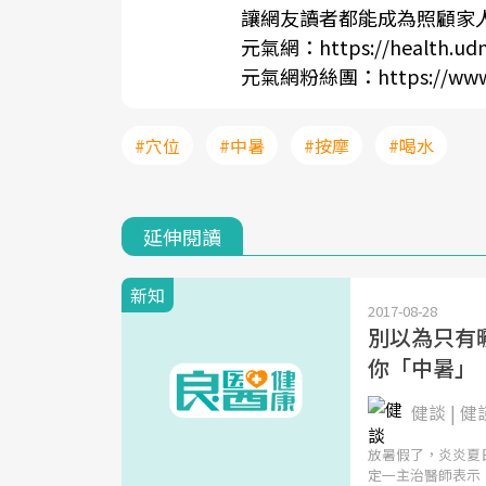
讓網友讀者都能成為照顧家
元氣網：
https://health.ud
元氣網粉絲團：
https://ww
#穴位
#中暑
#按摩
#喝水
延伸閱讀
新知
2017-08-28
別以為只有
你「中暑」
健談 | 健
放暑假了，炎炎夏
定一主治醫師表示