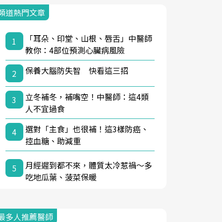
頻道熱門文章
「耳朵、印堂、山根、唇舌」中醫師
1
教你：4部位預測心臟病風險
保養大腦防失智 快看這三招
2
立冬補冬，補嘴空！中醫師：這4類
3
人不宜過食
選對「主食」也很補！這3樣防癌、
4
控血糖、助減重
月經遲到都不來，體質太冷惹禍〜多
5
吃地瓜葉、菠菜保暖
最多人推薦醫師