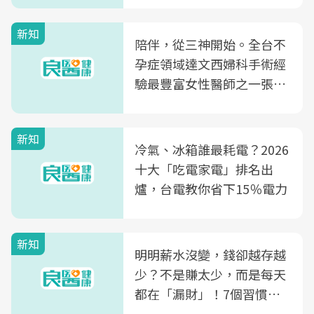
新知
陪伴，從三神開始。全台不
孕症領域達文西婦科手術經
驗最豐富女性醫師之一張永
玲領軍，打造全台首創「生
殖銀行概念形象館」，攜手
新知
光田醫院建構360度女性健
冷氣、冰箱誰最耗電？2026
康照護生態圈
十大「吃電家電」排名出
爐，台電教你省下15％電力
新知
明明薪水沒變，錢卻越存越
少？不是賺太少，而是每天
都在「漏財」！7個習慣一
次看