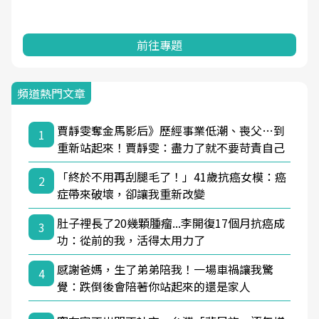
前往專題
頻道熱門文章
賈靜雯奪金馬影后》歷經事業低潮、喪父…到
1
重新站起來！賈靜雯：盡力了就不要苛責自己
「終於不用再刮腿毛了！」41歲抗癌女模：癌
2
症帶來破壞，卻讓我重新改變
肚子裡長了20幾顆腫瘤...李開復17個月抗癌成
3
功：從前的我，活得太用力了
感謝爸媽，生了弟弟陪我！一場車禍讓我驚
4
覺：跌倒後會陪著你站起來的還是家人