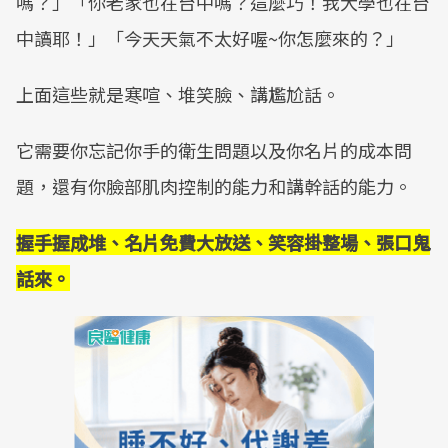
嗎？」​「你老家也在台中嗎？這麼巧！我大學也在台
中讀耶！」​「今天天氣不太好喔~你怎麼來的？」
​​上面這些就是寒喧、堆笑臉、講尷尬話。
​它需要你忘記你手的衛生問題以及你名片的成本問
題，還有你臉部肌肉控制的能力和講幹話的能力。​
握手握成堆、名片免費大放送、笑容掛整場、張口鬼
話來。