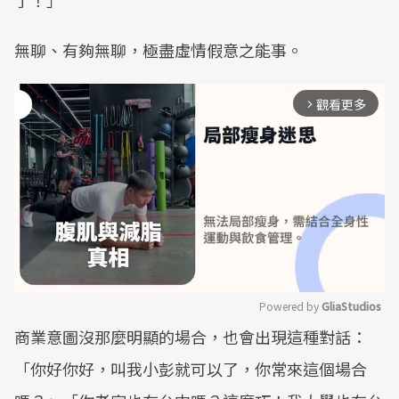
了！」
​無聊、有夠無聊，極盡虛情假意之能事。
觀看更多
arrow_forward_ios
Powered by 
GliaStudios
​商業意圖沒那麼明顯的場合，也會出現這種對話：
Mute
「你好你好，叫我小彭就可以了，你常來這個場合