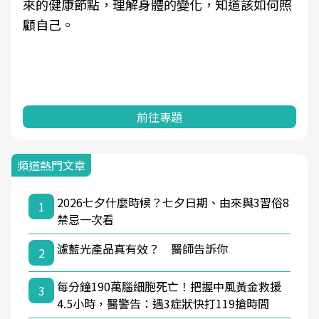
來的健康節點，理解身體的變化，知道該如何照
顧自己。
前往專題
頻道熱門文章
2026七夕什麼時候？七夕日期、由來與3習俗8
1
禁忌一次看
濾藍光產品真有效？ 醫師告訴你
2
每分鐘190萬腦細胞死亡！把握中風黃金救援
3
4.5小時，醫警告：遇3症狀快打119搶時間