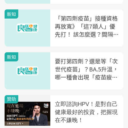
染科權威醫師一次解析
新知
「第四劑疫苗」接種資格
再放寬》「這7類人」優
先打！ 該怎麼選？間隔
多久？全台預約方式一次
看
新知
要打第四劑？還是等「次
世代疫苗」？BA.5升溫，
哪一種會出現「疫苗疲
乏」？3大QA一次看