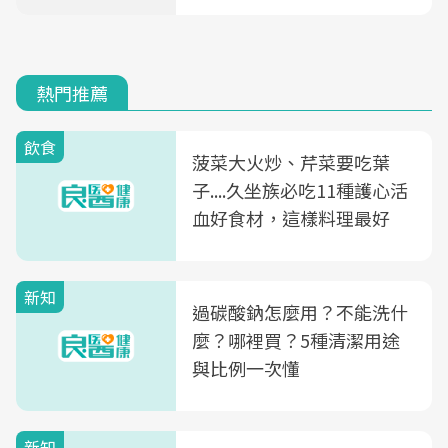
熱門推薦
飲食
菠菜大火炒、芹菜要吃葉
子....久坐族必吃11種護心活
血好食材，這樣料理最好
新知
過碳酸鈉怎麼用？不能洗什
麼？哪裡買？5種清潔用途
與比例一次懂
新知