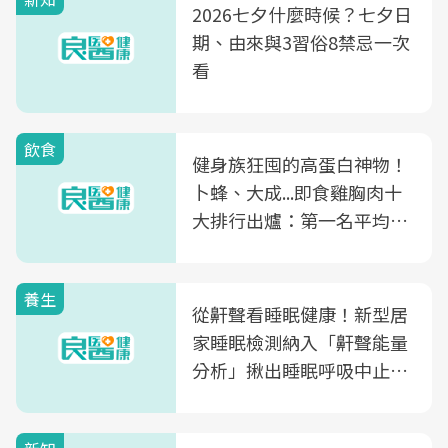
2026七夕什麼時候？七夕日
期、由來與3習俗8禁忌一次
看
飲食
健身族狂囤的高蛋白神物！
卜蜂、大成...即食雞胸肉十
大排行出爐：第一名平均一
片不到50元
養生
從鼾聲看睡眠健康！新型居
家睡眠檢測納入「鼾聲能量
分析」揪出睡眠呼吸中止症
風險