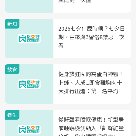
新知
2026七夕什麼時候？七夕日
期、由來與3習俗8禁忌一次
看
飲食
健身族狂囤的高蛋白神物！
卜蜂、大成...即食雞胸肉十
大排行出爐：第一名平均一
片不到50元
養生
從鼾聲看睡眠健康！新型居
家睡眠檢測納入「鼾聲能量