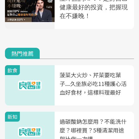
熱門推薦
飲食
菠菜大火炒、芹菜要吃葉
子....久坐族必吃11種護心活
血好食材，這樣料理最好
新知
過碳酸鈉怎麼用？不能洗什
麼？哪裡買？5種清潔用途
與比例一次懂