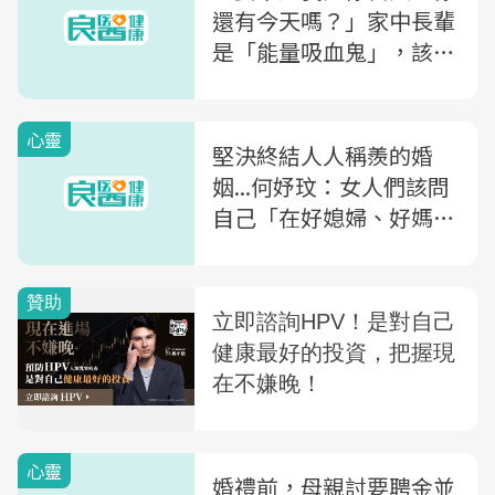
還有今天嗎？」家中長輩
是「能量吸血鬼」，該怎
麼辦？
心靈
堅決終結人人稱羨的婚
姻...何妤玟：女人們該問
自己「在好媳婦、好媽
媽、好妻子之外，我是
誰？」
心靈
婚禮前，母親討要聘金並