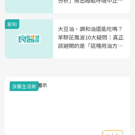
分析」揪出睡眠呼吸中止症
風險
新知
大豆油、調和油還能吃嗎？
苯駢芘風波10大疑問：真正
該避開的是「這種用油方
式」
良醫生活祭