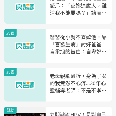
怒斥：「養妳這麼大，難
道我不能要嗎？」諮商心
理師：「孝順」不該被視
為等價交換
心靈
爸爸從小就不喜歡他，靠
「喜歡生病」討好爸爸！
言承旭的告白：自卑好像
永遠在自己身上
心靈
老母親腳骨折，身為子女
的我竟然不心疼...30年心
靈輔導老師：不是不孝，
只因為沒有啟動「這按
鈕」