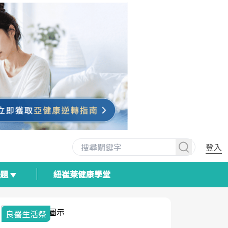
登入
專題
紐崔萊健康學堂
良醫生活祭
我與健康韌
荷爾蒙時光
2025健檢