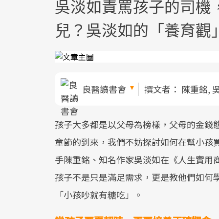
吳淡如責罵孩子的司機，
兒？吳淡如的「養育觀
良醫讀書會
撰文者：
陳重銘, 
孩子大多都是以父母為榜樣，父母的金錢
童節的到來，我們不妨探討如何在幫小孩
手陳重銘、知名作家吳淡如在《人生實用
孩子不是只是滿足需求，更是教他們如何
「小孩吵就有糖吃」。