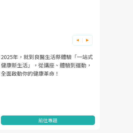
2025年，就到良醫生活祭體驗「一站式
良醫健康網
根據不同性
因應超高齡
健康新生活」，從講座、體驗到運動，
發，透過醫
現在、未來
「2025
全面啟動你的健康革命！
建立對亞健
化，知道該
康促進為目
改善行動。
民眾健康的
查、數據分
一起成為台
前往專題