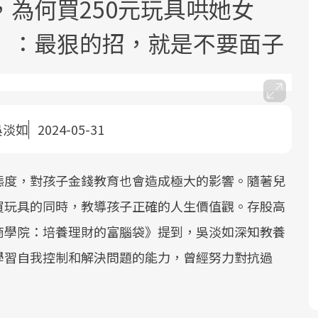
為何買250元玩具哄她女
」：最狠的招，就是不要面子
吳淡如
2024-05-31
面對超高齡社會的浪潮，台灣正在快速
邁向「健康照護」的新時代。隨著國家
政策如「健康台灣推動委員會」與「長
態度，對孩子金錢教育也會造成極大的影響。隨著兒
照3.0」的推進，「預防醫學」已成全民
買玩具的同時，教導孩子正確的人生價值觀。存股高
關注的核心議題。然而，健檢不只是醫
商學院：培養理財的富腦袋》提到，吳淡如深知教養
療院所的服務，更是民眾了解自身健康
狀況、啟動健康管理的重要起點。
學習自我控制和解決問題的能力，曾經努力對抗過
前往專題