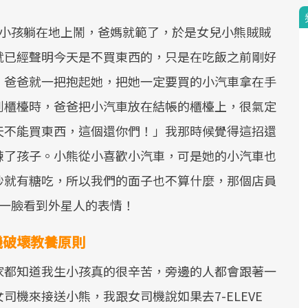
的小孩躺在地上鬧，爸媽就範了，於是女兒小熊賊賊
就已經聲明今天是不買東西的，只是在吃飯之前剛好
，爸爸就一把抱起她，把她一定要買的小汽車拿在手
到櫃檯時，爸爸把小汽車放在結帳的櫃檯上，很氣定
天不能買東西，這個還你們！」我那時候覺得這招還
練了孩子。小熊從小喜歡小汽車，可是她的小汽車也
吵就有糖吃，所以我們的面子也不算什麼，那個店員
是一臉看到外星人的表情！
機破壞教養原則
家都知道我生小孩真的很辛苦，旁邊的人都會跟著一
機來接送小熊，我跟女司機說如果去7-ELEVE