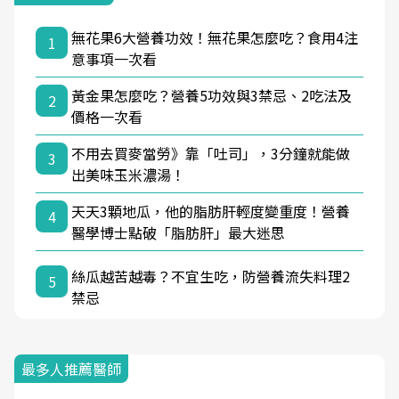
無花果6大營養功效！無花果怎麼吃？食用4注
1
意事項一次看
黃金果怎麼吃？營養5功效與3禁忌、2吃法及
2
價格一次看
不用去買麥當勞》靠「吐司」，3分鐘就能做
3
出美味玉米濃湯！
天天3顆地瓜，他的脂肪肝輕度變重度！營養
4
醫學博士點破「脂肪肝」最大迷思
絲瓜越苦越毒？不宜生吃，防營養流失料理2
5
禁忌
最多人推薦醫師