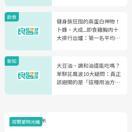
飲食
健身族狂囤的高蛋白神物！
卜蜂、大成...即食雞胸肉十
大排行出爐：第一名平均一
片不到50元
新知
大豆油、調和油還能吃嗎？
苯駢芘風波10大疑問：真正
該避開的是「這種用油方
式」
荷爾蒙時光機