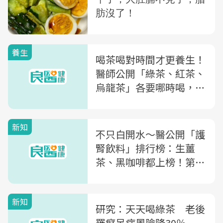
養生
喝茶喝對時間才更養生！
醫師公開「綠茶、紅茶、
烏龍茶」各要哪時喝，喝
對幫你提神、降血脂
新知
不只白開水～醫公開「護
腎飲料」排行榜：生薑
茶、黑咖啡都上榜！第一
名還抗發炎、助眠
新知
研究：天天喝綠茶 老後
罹癡呆症風險降30％