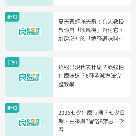
肪酸」的優缺點、建議攝取
量
新知
夏天蒼蠅滿天飛！台大教授
教你用「吹風機」對付它，
廚房必有的「這種調味料」
竟是蒼蠅剋星～
新知
蜈蚣出現代表什麼？蜈蚣怕
什麼味道？6種消滅方法完
整教學
新知
2026七夕什麼時候？七夕日
期、由來與3習俗8禁忌一次
看