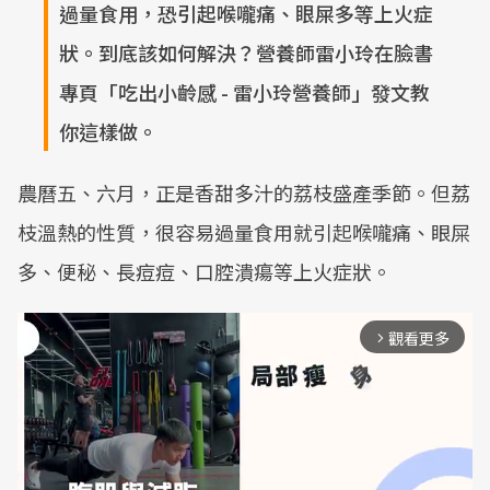
過量食用，恐引起喉嚨痛、眼屎多等上火症
狀。到底該如何解決？營養師雷小玲在臉書
專頁「吃出小齡感 - 雷小玲營養師」發文教
你這樣做。
農曆五、六月，正是香甜多汁的荔枝盛產季節。但荔
枝溫熱的性質，很容易過量食用就引起喉嚨痛、眼屎
多、便秘、長痘痘、口腔潰瘍等上火症狀。
觀看更多
arrow_forward_ios