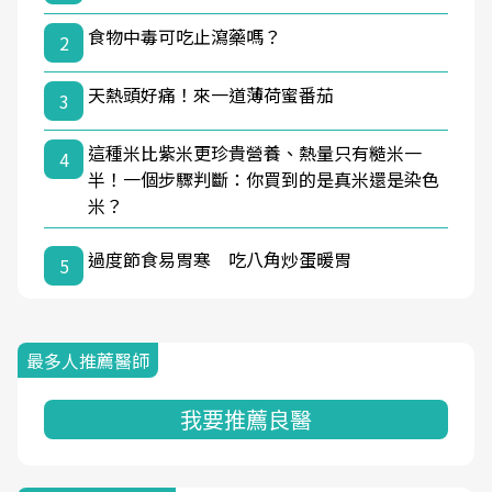
食物中毒可吃止瀉藥嗎？
2
天熱頭好痛！來一道薄荷蜜番茄
3
這種米比紫米更珍貴營養、熱量只有糙米一
4
半！一個步驟判斷：你買到的是真米還是染色
米？
過度節食易胃寒 吃八角炒蛋暖胃
5
最多人推薦醫師
我要推薦良醫