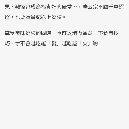
果，難怪會成為楊貴妃的最愛⋯，唐玄宗不顧千里迢
迢，也要為貴妃送上荔枝。
享受美味荔枝的同時，也可以稍微留意一下食用技
巧，才不會越吃越「發」越吃越「火」喲。