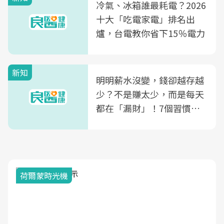
光田醫院建構360度女性健
冷氣、冰箱誰最耗電？2026
康照護生態圈
十大「吃電家電」排名出
爐，台電教你省下15％電力
新知
明明薪水沒變，錢卻越存越
少？不是賺太少，而是每天
都在「漏財」！7個習慣一
次看
荷爾蒙時光機