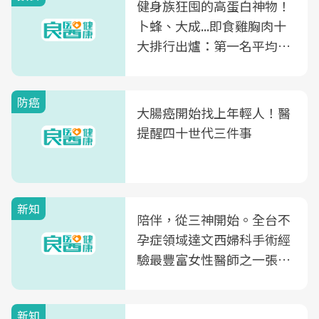
健身族狂囤的高蛋白神物！
卜蜂、大成...即食雞胸肉十
大排行出爐：第一名平均一
片不到50元
防癌
大腸癌開始找上年輕人！醫
提醒四十世代三件事
新知
陪伴，從三神開始。全台不
孕症領域達文西婦科手術經
驗最豐富女性醫師之一張永
玲領軍，打造全台首創「生
殖銀行概念形象館」，攜手
新知