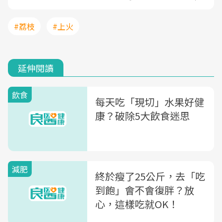
#荔枝
#上火
延伸閱讀
飲食
每天吃「現切」水果好健
康？破除5大飲食迷思
減肥
終於瘦了25公斤，去「吃
到飽」會不會復胖？放
心，這樣吃就OK！