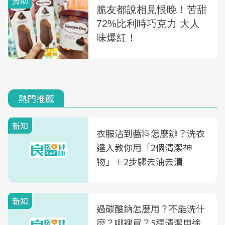
熱門推薦
新知
衣服沾到醬料怎麼辦？洗衣
達人教你用「2個清潔神
物」＋2步驟去油去漬
新知
過碳酸鈉怎麼用？不能洗什
麼？哪裡買？5種清潔用途