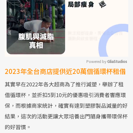
Powered by 
GliaStudios
2023年全台商店提供近20萬個循環杯租借
Mute
其實早在2022年各大超商為了推行減塑，舉辦了租
借循環杯，並折扣5到10元的優惠吸引消費者響應環
保，而根據商家統計，確實有達到塑膠製品減量的好
結果，這次的活動更讓大眾培養出門隨身攜帶環保杯
的好習慣。