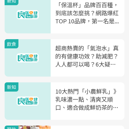
新知
「保溫杯」品牌百百種，
到底該怎麼挑？網路爆紅
TOP 10品牌，第一名是...
飲食
超商熱賣的「氣泡水」真
的有健康功效？助減肥？
人人都可以喝？6大疑
問，營養師一次告訴你
新知
10大熱門「小農鮮乳」》
乳味濃一點、清爽又順
口、適合做成鮮奶茶的鮮
奶各是...為何第一名被稱
為「神級鮮乳」