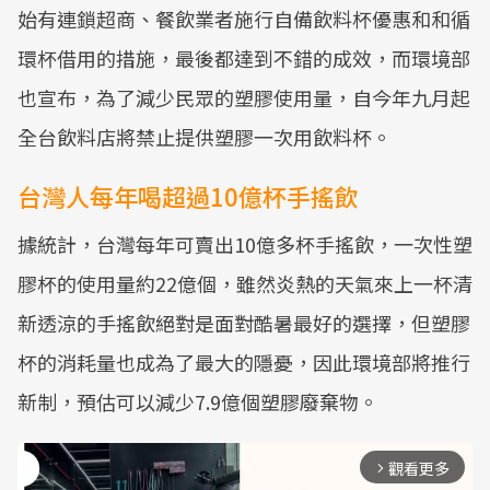
始有連鎖超商、餐飲業者施行自備飲料杯優惠和和循
環杯借用的措施，最後都達到不錯的成效，而環境部
也宣布，為了減少民眾的塑膠使用量，自今年九月起
全台飲料店將禁止提供塑膠一次用飲料杯。
台灣人每年喝超過10億杯手搖飲
據統計，台灣每年可賣出10億多杯手搖飲，一次性塑
膠杯的使用量約22億個，雖然炎熱的天氣來上一杯清
新透涼的手搖飲絕對是面對酷暑最好的選擇，但塑膠
杯的消耗量也成為了最大的隱憂，因此環境部將推行
新制，預估可以減少7.9億個塑膠廢棄物。
觀看更多
arrow_forward_ios