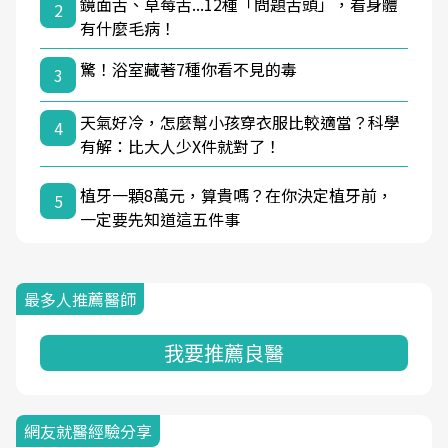
鏡面舌、草莓舌...12種「問題舌頭」，看身體
2
有什麼毛病！
驚！浴室藏著7種你看不見的毒
3
天氣好冷，怎麼幫小孩穿衣服比較適當？科學
4
有解：比大人少X件就對了！
植牙一顆8萬元，算貴嗎？在你決定植牙前，
5
一定要先知道這五件事
最多人推薦醫師
我要推薦良醫
網友就醫經驗分享