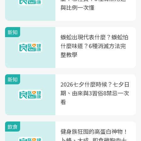
與比例一次懂
新知
蜈蚣出現代表什麼？蜈蚣怕
什麼味道？6種消滅方法完
整教學
新知
2026七夕什麼時候？七夕日
期、由來與3習俗8禁忌一次
看
飲食
健身族狂囤的高蛋白神物！
卜蜂、大成...即食雞胸肉十