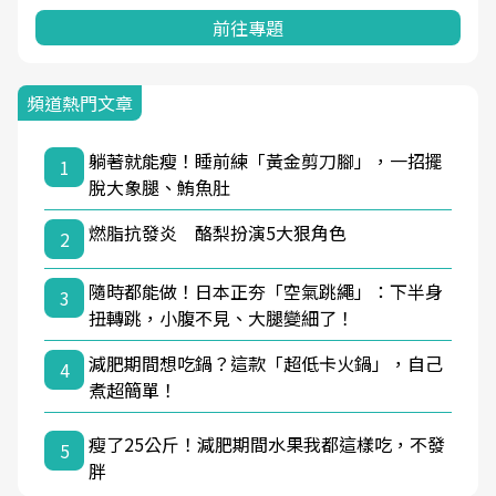
前往專題
頻道熱門文章
躺著就能瘦！睡前練「黃金剪刀腳」，一招擺
1
脫大象腿、鮪魚肚
燃脂抗發炎 酪梨扮演5大狠角色
2
隨時都能做！日本正夯「空氣跳繩」：下半身
3
扭轉跳，小腹不見、大腿變細了！
減肥期間想吃鍋？這款「超低卡火鍋」，自己
4
煮超簡單！
瘦了25公斤！減肥期間水果我都這樣吃，不發
5
胖