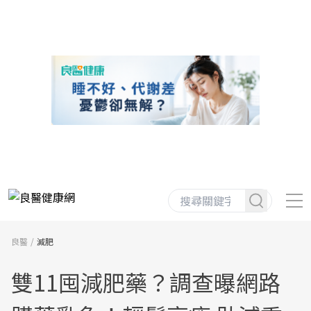
良醫
減肥
雙11囤減肥藥？調查曝網路