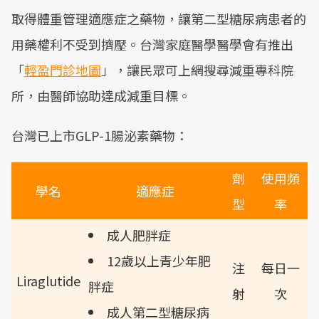
取得體重管理適應症之藥物，讓第二型糖尿病患者的
用藥權利不受到擠壓。台灣家庭醫學醫學會有推出
「
輕盈門診地圖
」，讓民眾可上網搜尋減重專科院
所，由醫師協助達成減重目標。
台灣已上市GLP-1腸泌素藥物：
劑
使用頻
學名
適應症
型
率
成人肥胖症
12歲以上青少年肥
注
每日一
Liraglutide
胖症
射
次
成人第二型糖尿病