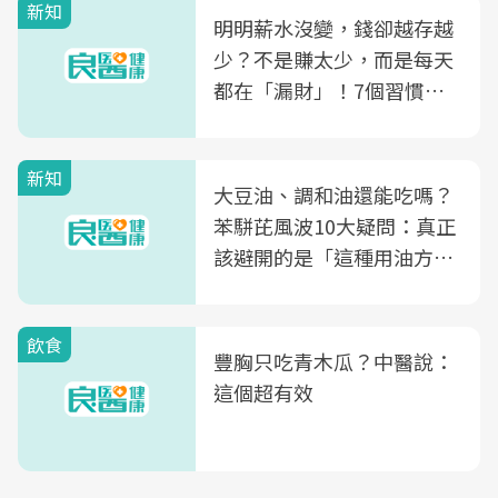
新知
明明薪水沒變，錢卻越存越
少？不是賺太少，而是每天
都在「漏財」！7個習慣一
次看
新知
大豆油、調和油還能吃嗎？
苯駢芘風波10大疑問：真正
該避開的是「這種用油方
式」
飲食
豐胸只吃青木瓜？中醫說：
這個超有效