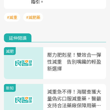
指引。
#減重
#減肥藥
延伸閱讀
減肥
壓力肥剋星！雙效合一彈
性減重 告別嘴饞的輕盈
新選擇
新知
減重急不得！海關查獲大
量偽劣口服減重藥，醫籲
支持合法藥廠保障用藥安