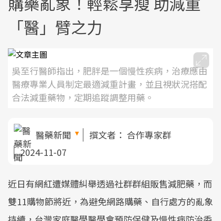
購藥亂象！輕鬆享瘦 助減重
「醫」臂之力
吳至行醫師指出，肥胖是一個慢性疾病，治療應由
醫療專業人員制定最適減重計畫，並且視狀況搭配
合法減重藥物，定期追蹤調整用藥。
醫藥新聞
撰文者：
合作專家群
2024-11-07
近日有網紅遭媒體糾舉透過社群群組販售減肥藥，而
雙11購物節將近，為避免網路購藥、自行處方的亂象
持續，台灣家庭醫學醫學會預防保健及慢性病防治委