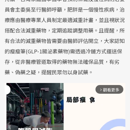
員會主委吳至行醫師呼籲，肥胖是一個慢性疾病，治
療應由醫療專業人員制定最適減重計畫，並且視狀況
搭配合法減重藥物，定期追蹤調整用藥。且提醒，所
有合法的減重藥物皆需要由醫師評估開立，大家認知
的瘦瘦筆(GLP-1腸泌素藥物)需透過冷鏈方式運送保
存，從非醫療管道取得的藥物無法確保品質，有劣
藥、偽藥之疑，提醒民眾勿以身試藥。
觀看更多
arrow_forward_ios