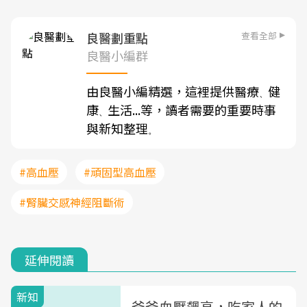
查看全部
良醫劃重點
良醫小編群
由良醫小編精選，這裡提供醫療
健
、
康
生活...等，讀者需要的重要時事
、
與新知整理
。
#高血壓
#頑固型高血壓
#腎臟交感神經阻斷術
延伸閱讀
新知
爸爸血壓飆高，吃家人的