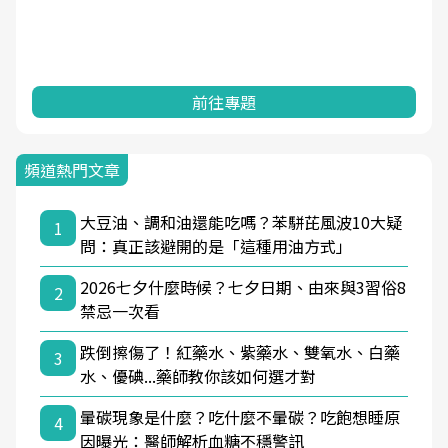
前往專題
頻道熱門文章
大豆油、調和油還能吃嗎？苯駢芘風波10大疑
1
問：真正該避開的是「這種用油方式」
2026七夕什麼時候？七夕日期、由來與3習俗8
2
禁忌一次看
跌倒擦傷了！紅藥水、紫藥水、雙氧水、白藥
3
水、優碘...藥師教你該如何選才對
暈碳現象是什麼？吃什麼不暈碳？吃飽想睡原
4
因曝光：醫師解析血糖不穩警訊