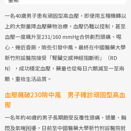
一名40歲男子患有頑固型高血壓，即便用五種機轉以
上的大劑量降血壓藥物治療，血壓仍難以控制，甚至
血壓一度飆升至231/160 mmHg合併劇烈頭痛、噁
心、幾近昏厥，險些引發中風。最終在中國醫藥大學
新竹附設醫院接受「腎臟交感神經阻斷術」（RD
N），成功穩定血壓，藥量也從每日六顆減至一至兩
顆，重拾生活品質。
血壓飆破230險中風 男子確診頑固型高血
壓
一名年約40歲的男子長期飽受反覆性頭痛、頭暈、胸
悶及氣喘困擾，日前至中國醫藥大學新竹附設醫院就