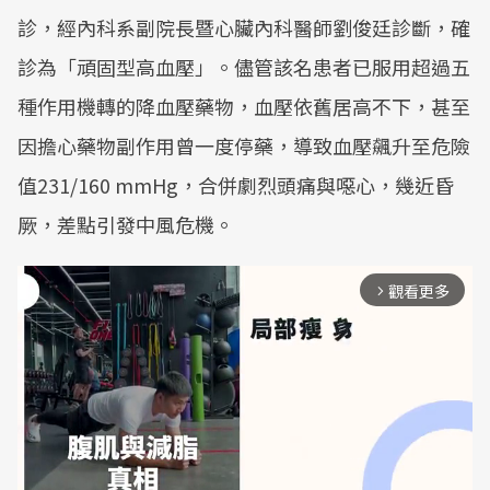
診，經內科系副院長暨心臟內科醫師劉俊廷診斷，確
診為「頑固型高血壓」。儘管該名患者已服用超過五
種作用機轉的降血壓藥物，血壓依舊居高不下，甚至
因擔心藥物副作用曾一度停藥，導致血壓飆升至危險
值231/160 mmHg，合併劇烈頭痛與噁心，幾近昏
厥，差點引發中風危機。
觀看更多
arrow_forward_ios