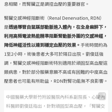
息相關，而腎臟正是調控血壓的重要器官。
腎臟交感神經阻斷術（Renal Denervation, RDN）
是
透過導管自鼠蹊部動脈進入體內，在全身麻醉下，
利用高頻電波熱能精準阻斷腎動脈外圍的交感神經，
降低神經活性以達到穩定血壓的效果。
手術時間約為
1至2小時，術後患者大多可於隔日出院。劉俊廷強
調，腎臟交感神經阻斷術特別適用於頑固型高血壓這
類病患，對於部分服藥意願不高或有困難的中度高血
壓患者也可能有所助益，RDN對腎功能無不良影響。
中國醫藥大學新竹附設醫院內科系副院長、心臟內
科醫師劉俊廷指出，針對頑固型高血壓，「腎臟交