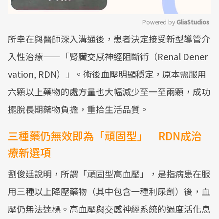
Powered by 
GliaStudios
所幸在與醫師深入溝通後，患者決定接受新型導管介
Mute
入性治療——「腎臟交感神經阻斷術（Renal Dener
vation, RDN）」。術後血壓明顯穩定，原本需服用
六顆以上藥物的處方量也大幅減少至一至兩顆，成功
擺脫長期藥物負擔，重拾生活品質。
三種藥仍無效即為「頑固型」 RDN成治
療新選項
劉俊廷說明，所謂「頑固型高血壓」，是指病患在服
用三種以上降壓藥物（其中包含一種利尿劑）後，血
壓仍無法達標。高血壓與交感神經系統的過度活化息