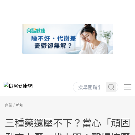
良醫
新知
三種藥還壓不下？當心「頑固