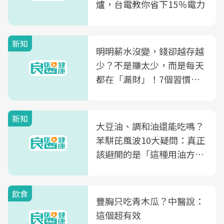
爐，台電教你省下15％電力
新知
明明薪水沒變，錢卻越存越
少？不是賺太少，而是每天
都在「漏財」！7個習慣一
次看
新知
大豆油、調和油還能吃嗎？
苯駢芘風波10大疑問：真正
該避開的是「這種用油方
式」
飲食
豐胸只吃青木瓜？中醫說：
這個超有效