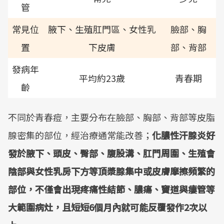
管
常見位
腋下、生殖肛門區、女性乳
臉部、胸
置
下皮膚
部、背部
發病年
平均約23歲
青春期
齡
不同於青春痘，主要分布在臉部、胸部、背部等皮脂
腺密集的部位，經治療通常能改善；
化膿性汗腺炎好
發於腋下、頭皮、臀部、腹股溝、肛門周圍、生殖會
陰部與女性乳房下方等頂漿腺集中或皮膚摩擦頻繁的
部位，不僅會出現疼痛性結節、膿瘍、竇道與瘻管等
大範圍病灶，且短短6個月內就可能反覆發作2次以