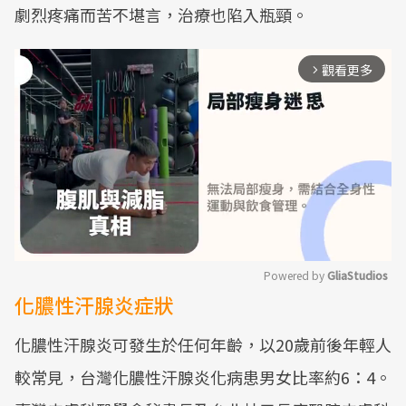
劇烈疼痛而苦不堪言，治療也陷入瓶頸。
觀看更多
arrow_forward_ios
Powered by 
GliaStudios
化膿性汗腺炎症狀
Mute
化膿性汗腺炎可發生於任何年齡，以20歲前後年輕人
較常見，台灣化膿性汗腺炎化病患男女比率約6：4。