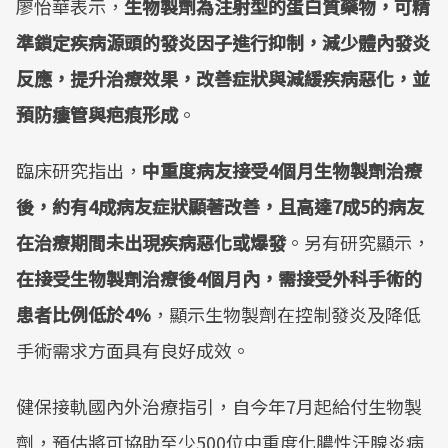
廖怡華表示，
生物製劑為注射型的蛋白質藥物，可精
準鎖定疾病源頭的發炎因子進行抑制，減少體內發炎
反應，提升治療效果，改善症狀與減緩疾病惡化，並
預防瘻管與疤痕形成
。
臨床研究指出，
中重度病友接受4個月生物製劑治療
後，約有4成病友症狀顯著改善，且高達7成5的病友
在治療期間未出現疾病惡化或爆發
。另有研究顯示，
在接受生物製劑治療後4個月內，需接受外科手術的
患者比例低於4%
，顯示生物製劑在控制發炎及降低
手術需求方面具有良好成效。
健保接軌國內外治療指引，自今年7月起給付生物製
劑，預估將可協助至少500位中重度化膿性汗腺炎病