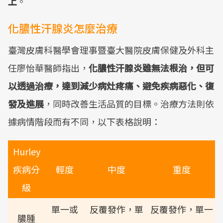
上
。
化膿性汗腺炎怎麼治療
臺灣皮膚科醫學會理事暨臺大醫院皮膚保健及外科主
任廖怡華醫師指出，
化膿性汗腺炎雖無法根治，但可
以透過治療，達到減少病灶疼痛、避免疾病惡化、復
發及進展
，同時改善生活品質的目標。治療方法則依
據病情階段而有不同，以下表格說明：
Hurley
疾病分
輕度
中度
重度
級
單一或
反覆發作，單
反覆發作，單一
膿腫