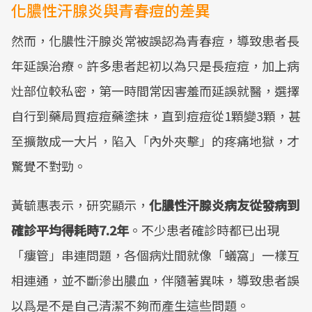
化膿性汗腺炎與青春痘的差異
然而，化膿性汗腺炎常被誤認為青春痘，導致患者長
年延誤治療。許多患者起初以為只是長痘痘，加上病
灶部位較私密，第一時間常因害羞而延誤就醫，選擇
自行到藥局買痘痘藥塗抹，直到痘痘從1顆變3顆，甚
至擴散成一大片，陷入「內外夾擊」的疼痛地獄，才
驚覺不對勁。
黃毓惠表示，研究顯示，
化膿性汗腺炎病友從發病到
確診平均得耗時7.2年
。不少患者確診時都已出現
「瘻管」串連問題，各個病灶間就像「蟻窩」一樣互
相連通，並不斷滲出膿血，伴隨著異味，導致患者誤
以爲是不是自己清潔不夠而產生這些問題。