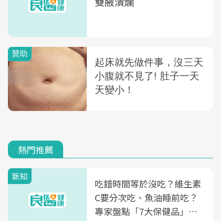
雙腋潰爛
熱門推薦
新知
吃錯時間等於沒吃？維生素
C要分次吃、魚油睡前吃？
專家盤點「7大保健品」的