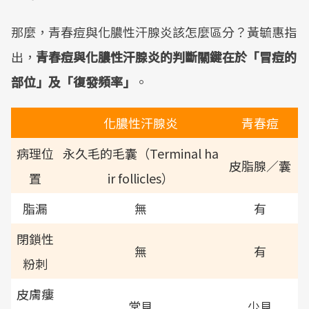
那麼，青春痘與化膿性汗腺炎該怎麼區分？黃毓惠指
出，
青春痘與化膿性汗腺炎的判斷關鍵在於「冒痘的
部位」及「復發頻率」
。
化膿性汗腺炎
青春痘
病理位
永久毛的毛囊（Terminal ha
皮脂腺／囊
置
ir follicles）
脂漏
無
有
閉鎖性
無
有
粉刺
皮膚瘻
常見
少見