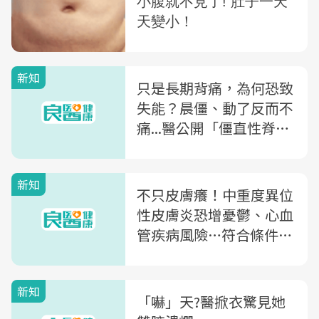
新知
只是長期背痛，為何恐致
失能？晨僵、動了反而不
痛...醫公開「僵直性脊椎
炎」5大症狀
新知
不只皮膚癢！中重度異位
性皮膚炎恐增憂鬱、心血
管疾病風險…符合條件者
可申請健保治療
新知
「嚇」天?醫掀衣驚見她