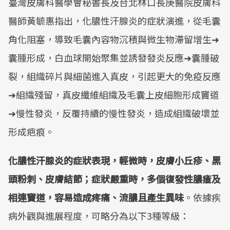
臺灣皮膚科醫學會秘書長及台北林口長庚醫院皮膚科
醫師黃毓惠指出，化膿性汗腺炎的症狀演進，從毛囊
角化阻塞，導致毛囊內容物沉積與微生物滯留增生➜
囊腫形成，白血球開始聚集並誘發發炎反應➜囊腫破
裂，組織碎片與細菌進入真皮，引起更大的免疫反應
➜組織殘留，真皮纖維組織及毛囊上皮細胞形成竇道
➜慢性發炎，反覆持續的慢性發炎，造成組織破壞並
形成疤痕。
化膿性汗腺炎的症狀表現，輕微時，皮膚小丘疹、黑
頭粉刺、皮膚結節；症狀嚴重時，多個復發性膿瘡及
相連竇道，容易造成疼痛、流膿且產生異味
。依據疾
病外觀與進展程度，可略分為以下3種等級：