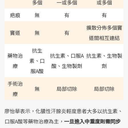
多個
一或多個
或多個
疤痕
無
有
有
擴散分佈多個竇
竇道
無
有
道間相互連結
抗生
藥物治
抗生素、口服A
抗生素、生物製
素、口
療
酸、生物製劑
劑
服A酸
手術治
無
局部切除
局部切除
療
廖怡華表示，化膿性汗腺炎輕度患者大多以抗生素、
口服A酸等藥物治療為主，
一旦進入中重度則需同步