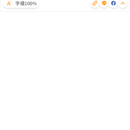
字級100％
體驗試用
廣告合作
文章授權