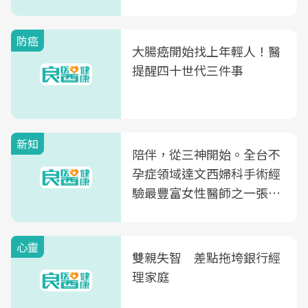
正確吃法，你能答對幾個
防癌
大腸癌開始找上年輕人！醫
提醒四十世代三件事
新知
陪伴，從三神開始。全台不
孕症領域達文西婦科手術經
驗最豐富女性醫師之一張永
玲領軍，打造全台首創「生
殖銀行概念形象館」，攜手
心靈
光田醫院建構360度女性健
雙親失智 差點拖垮銀行經
康照護生態圈
理家庭