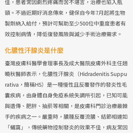
佳，患者常因劇烈疼痛而苦不堪言，治療也陷入瓶
頸。不過近期好消息傳來，健保自今年7月起將生物
製劑納入給付，預計可幫助至少500位中重度患者有
效控制病情，降低復發風險與減少手術治療需求。
化膿性汗腺炎是什麼
臺灣皮膚科醫學會理事長及成大醫院皮膚外科主任趙
曉秋醫師表示，化膿性汗腺炎（Hidradenitis Suppu
rativa，簡稱HS）是一種慢性且反覆發作的發炎性毛
囊疾病，由身體自身免疫系統失調所引起，已知可能
與遺傳、肥胖、抽菸等相關，是皮膚科門診治療最棘
手的疾病之一。嚴重時，膿腫反覆流膿、結節相連如
「蟻窩」，傳統藥物控制發炎的效果不佳，病友常因