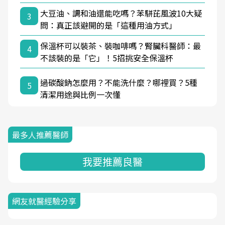
大豆油、調和油還能吃嗎？苯駢芘風波10大疑
3
問：真正該避開的是「這種用油方式」
保溫杯可以裝茶、裝咖啡嗎？腎臟科醫師：最
4
不該裝的是「它」！5招挑安全保溫杯
過碳酸鈉怎麼用？不能洗什麼？哪裡買？5種
5
清潔用途與比例一次懂
最多人推薦醫師
我要推薦良醫
網友就醫經驗分享