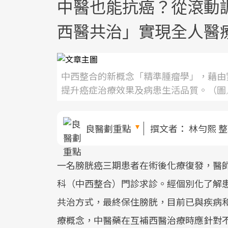
中醫也能抗癌？從滾動
西醫共治」實現全人醫
中西整合的新概念「精準腫瘤學」，藉由
提升癌症治療效果及病患生活品質。（圖／
良醫劃重點
撰文者：
林勻熙 
一名膀胱癌三期患者在術後化療復發，醫
科（中西整合）門診求診。經個別化了解
共治方式，最終保住膀胱，目前已與疾病
療概念，中醫藥在互補西醫治療時應針對