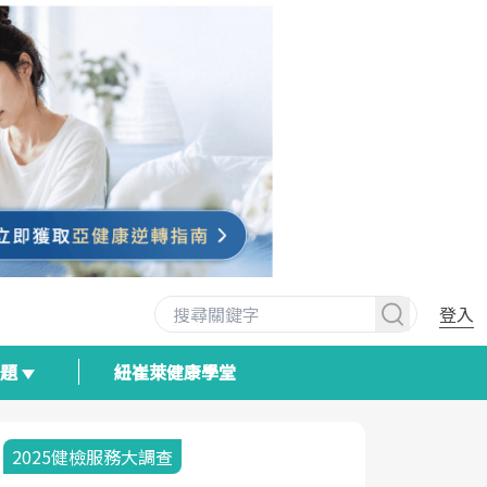
登入
專題
紐崔萊健康學堂
2025健檢服務大調查