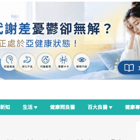
新知
生活
健康問良醫
百大良醫
健康
良醫生活祭
我與健康韌性的距離
荷爾蒙時光機