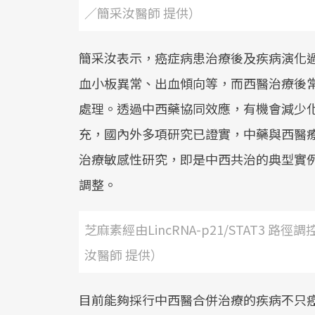
／簡采汝醫師 提供）
簡采汝表示，癌症病患治療後及疾病演化
血小板異常、出血傾向等，而西醫治療後
處理。透過中西藥協同效應，有機會減少
充，國內外多項研究已證實，中藥與西醫
治療敏感性研究，即是中西共治的典型實
調整。
芝麻素經由LincRNA-p21/STAT3
汝醫師 提供）
目前能夠採行中西醫合併治療的疾病不只