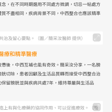
概念，在不同時期選用不同處方微調，切忌一帖處方
體質不盡相同，疾病背景不同，中西整合也應該精準
共治及留心要點。（圖／簡采汝醫師 提供）
醫療和精準醫療
疲憊後，中西互補也能有奇效。簡采汝分享，一名膀
膀胱切除，患者因顧及生活品質轉而接受中西整合治
功保留膀胱並與疾病共處7年，維持尊嚴與生活品
癌上有與化療藥的協同作用、可以促進療效。（圖