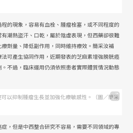
過程的現象，容易有血栓、腫瘤栓塞，或不同程度的
常有潮熱盜汗、口乾，屬於陰虛表現，但西藥卻很難
化療劑量、降低副作用，同時維持療效。簡采汝補
療法可產生協同作用，近期發表的芝麻素增強膀胱癌
例。不過，臨床運用仍須依照患者實際體質情況動態
 路徑調控可以抑制腫瘤生長並加強化療敏感性。（圖／簡采
癌症，但是中西整合研究不容易，需要不同領域的專