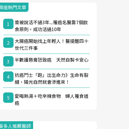
頻道熱門文章
曾被說活不過3年...罹癌名醫靠7個飲
1
食原則，成功活過10年
大腸癌開始找上年輕人！醫提醒四十
2
世代三件事
半數護唇膏恐致癌 天然自製卡安心
3
抗癌鬥士「跑」出生命力》生命有裂
4
縫，陽光自然就會滲進來！
愛喝熱湯＋吃辛辣食物 婦人罹食道
5
癌
最多人推薦醫師