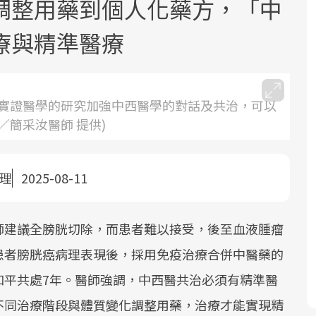
調整用藥到個人化藥方，「中
療與精準醫療
實證醫學的研究加強中西醫學的對話及共治，可以
簡采汝醫師 提供)
面對超高齡社會的浪潮，台灣正在快速
2025年，就到良醫生活祭體驗「一站式
良醫健康網從「換季的身體變化」出
根據不同性別與年齡，帶你找到過去、
邁向「健康照護」的新時代。隨著國家
健康新生活」，從講座、體驗到運動，
發，透過醫學觀點與日常感受的對話，
現在、未來的健康節點，理解身體的變
政策如「健康台灣推動委員會」與「長
全面啟動你的健康革命！
建立對亞健康的認知，進而引導實際的
化，知道該如何照顧自己。
整理
2025-08-11
照3.0」的推進，「預防醫學」已成全民
改善行動。
關注的核心議題。然而，健檢不只是醫
師建議全膀胱切除，而患者難以接受，後至血液腫瘤
療院所的服務，更是民眾了解自身健康
狀況、啟動健康管理的重要起點。
患者膀胱癌病理表現後，採用免疫治療合併中醫藥的
和平共處7年。醫師強調，中西醫共治必須有精準醫
前往專題
前往專題
前往專題
前往專題
不同治療階段與體質變化調整用藥，治療才能實現精