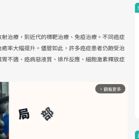
放射治療，到近代的標靶治療、免疫治療。不同癌症
治癒率大幅提升。儘管如此，許多癌症患者仍飽受治
腸胃不適、癌病惡液質、排斥反應、細胞激素釋放症
觀看更多
arrow_forward_ios