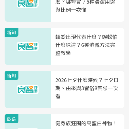
麼？哪裡買？5種清潔用途
與比例一次懂
新知
蜈蚣出現代表什麼？蜈蚣怕
什麼味道？6種消滅方法完
整教學
新知
2026七夕什麼時候？七夕日
期、由來與3習俗8禁忌一次
看
飲食
健身族狂囤的高蛋白神物！