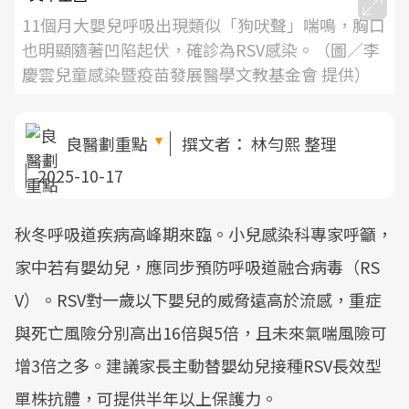
11個月大嬰兒呼吸出現類似「狗吠聲」喘鳴，胸口
也明顯隨著凹陷起伏，確診為RSV感染。（圖／李
慶雲兒童感染暨疫苗發展醫學文教基金會 提供）
良醫劃重點
撰文者：
林勻熙 整理
2025-10-17
秋冬呼吸道疾病高峰期來臨。小兒感染科專家呼籲，
家中若有嬰幼兒，應同步預防呼吸道融合病毒（RS
V）。RSV對一歲以下嬰兒的威脅遠高於流感，重症
與死亡風險分別高出16倍與5倍，且未來氣喘風險可
增3倍之多。建議家長主動替嬰幼兒接種RSV長效型
單株抗體，可提供半年以上保護力。