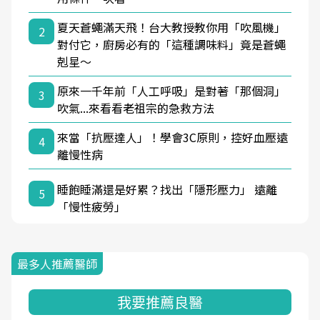
夏天蒼蠅滿天飛！台大教授教你用「吹風機」
2
對付它，廚房必有的「這種調味料」竟是蒼蠅
剋星～
原來一千年前「人工呼吸」是對著「那個洞」
3
吹氣...來看看老祖宗的急救方法
來當「抗壓達人」！學會3C原則，控好血壓遠
4
離慢性病
睡飽睡滿還是好累？找出「隱形壓力」 遠離
5
「慢性疲勞」
最多人推薦醫師
我要推薦良醫