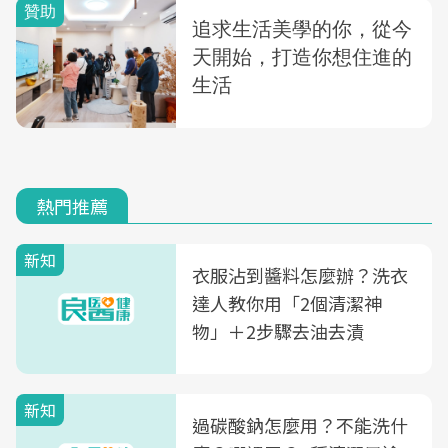
熱門推薦
新知
衣服沾到醬料怎麼辦？洗衣
達人教你用「2個清潔神
物」＋2步驟去油去漬
新知
過碳酸鈉怎麼用？不能洗什