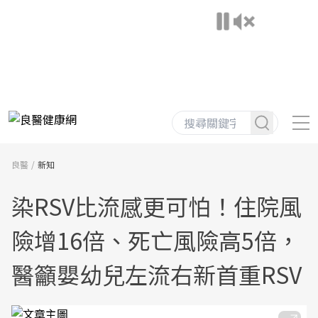
良醫
新知
染RSV比流感更可怕！住院風
險增16倍、死亡風險高5倍，
醫籲嬰幼兒左流右新首重RSV