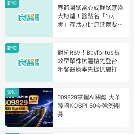
新知
春節團聚當心成群聚感染
大熔爐！醫點名「1病
毒」存活力比流感還要
久，嬰幼兒感染恐增氣喘
風險
新知
對抗RSV！Beyfortus長
效型單株抗體搶先登台
禾馨醫療率先提供施打