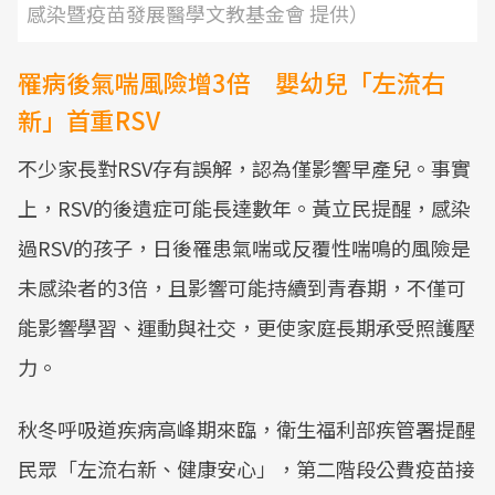
感染暨疫苗發展醫學文教基金會 提供）
罹病後氣喘風險增3倍 嬰幼兒「左流右
新」首重RSV
不少家長對RSV存有誤解，認為僅影響早產兒。事實
上，RSV的後遺症可能長達數年。黃立民提醒，感染
過RSV的孩子，日後罹患氣喘或反覆性喘鳴的風險是
未感染者的3倍，且影響可能持續到青春期，不僅可
能影響學習、運動與社交，更使家庭長期承受照護壓
力。
秋冬呼吸道疾病高峰期來臨，衛生福利部疾管署提醒
民眾「左流右新、健康安心」，第二階段公費疫苗接