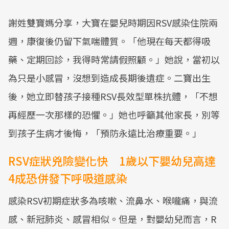
謝姓雙寶媽分享，大寶在嬰兒時期因RSV感染住院兩
週，康復後仍留下氣喘體質。「他現在每天都得吸
藥、定期回診，我得時常請假照顧。」她說，當初以
為只是小感冒，沒想到造成長期後遺症。二寶出生
後，她立即替孩子接種RSV長效型單株抗體，「不想
再經歷一次那樣的恐懼。」她也呼籲其他家長，別等
到孩子生病才後悔，「預防永遠比治療重要。」
RSV症狀兇險變化快 1歲以下嬰幼兒高達
4成恐併發下呼吸道感染
感染RSV初期症狀多為咳嗽、流鼻水、喉嚨痛，與流
感、新冠肺炎、感冒相似。但是，對嬰幼兒而言，R