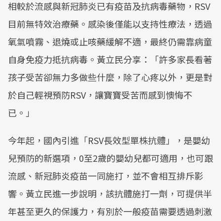
相較於流感與新冠肺炎已有疫苗及抗病毒藥物，RSV
目前無特效治療藥。感染後僅能以支持性療法，透過
氧氣噴霧、退燒或止咳藥緩解不適，最終仍需靠病童
自身免疫力抵抗病毒。黃立民分享：「許多家長看著
孩子受苦卻無力多做些什麼，除了心疼以外，更是對
於自己輕視預防RSV，讓寶寶受苦而感到懊悔不
已。」
今年起，國內引進「RSV長效型單株抗體」，是嬰幼
兒預防的新選項，0至2歲的嬰幼兒都可適用，也可跟
流感、新冠肺炎疫苗一同施打，並不會相互排斥影
響。黃立民進一步說明，該抗體施打一劑，可提供半
年甚至更久的保護力，有別於一般疫苗需要透過刺激