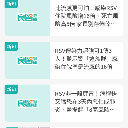
新知
比流感更可怕！感染RSV
住院風險增16倍、死亡風
險高5倍 家長別存僥倖心
態，主動預防為守護關鍵
新知
RSV傳染力超強可1傳3
人！醫示警「這族群」感
染住院率是流感的16倍
新知
RSV非一般感冒！病程快
又猛恐在3天內惡化成肺
炎，醫提醒「8高風險族
群」要當心