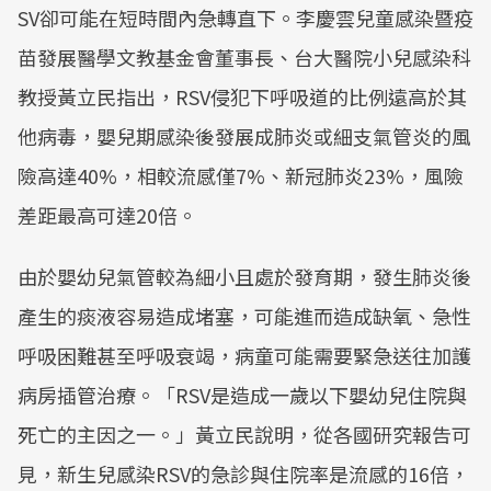
SV卻可能在短時間內急轉直下。李慶雲兒童感染暨疫
苗發展醫學文教基金會董事長、台大醫院小兒感染科
教授黃立民指出，RSV侵犯下呼吸道的比例遠高於其
他病毒，嬰兒期感染後發展成肺炎或細支氣管炎的風
險高達40%，相較流感僅7%、新冠肺炎23%，風險
差距最高可達20倍。
由於嬰幼兒氣管較為細小且處於發育期，發生肺炎後
產生的痰液容易造成堵塞，可能進而造成缺氧、急性
呼吸困難甚至呼吸衰竭，病童可能需要緊急送往加護
病房插管治療。「RSV是造成一歲以下嬰幼兒住院與
死亡的主因之一。」黃立民說明，從各國研究報告可
見，新生兒感染RSV的急診與住院率是流感的16倍，