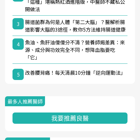
「這種」堪稱熱紅酒進階版，中醫師不藏私公
開做法
腸道菌群為何是人體「第二大腦」？醫解析腸
3
道影響大腦的3途徑，教你5方法維持腸道健康
魚油、魚肝油傻傻分不清？營養師揭差異：來
4
源、成分與功效完全不同，想降血脂要吃
「它」
改善腰背痛！每天清晨10分鐘「逆向運動法」
5
最多人推薦醫師
我要推薦良醫