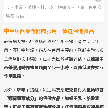
芩、半夏、黃連、牡丹皮、連翹等。（圖／恩主公
醫院 提供）
中藥與西藥應間隔服用 慎選保健食品
許多病友擔心中藥與西藥會互相干擾，產生交互作
用。廖唯宇強調，癌友在使用中藥前，務必主動告知
主治醫師與中醫師，由專業團隊整體評估，並
建議中
西藥服用時間盡量錯開至少一小時，以降低潛在交互
作用風險
。
另外，廖唯宇提醒，乳癌病友應
避免自行大量攝取含
「類荷爾蒙成分」的保健食品，如蜂王乳、胎盤素
等，可能干擾荷爾蒙治療效果，任何保健品或補品都