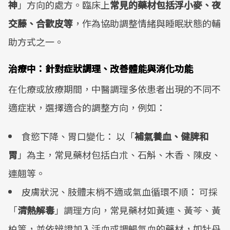
神
」方向的處方。臨床上
常見的藥材包括浮小麥、夜
交藤、合歡皮等
，作為協助調整情緒與睡眠狀態的輔
助方式之一。
治療中：針對症狀調理、改善體能與消化功能
在化療或放療期間，中醫調理多依患者出現的不同不
適症狀，選擇適合的調整方向，例如：
食慾下降、胃口變化： 以「
補氣養血、健脾和
胃
」為主，常見藥材包括白朮、石斛、木香、陳皮、
連翹等。
皮膚狀況、肢體末梢不適或氣血循環不順： 可採
「
清熱解毒
」調理方向，常見藥材如黃連、黃芩、黃
柏等，並依辨證加入活血或調暢氣血的藥材，如牡丹