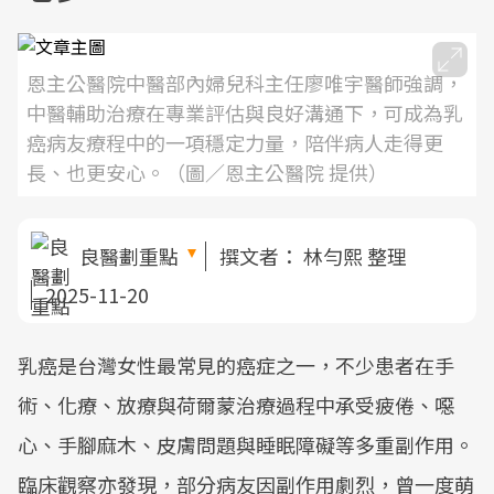
恩主公醫院中醫部內婦兒科主任廖唯宇醫師強調，
中醫輔助治療在專業評估與良好溝通下，可成為乳
癌病友療程中的一項穩定力量，陪伴病人走得更
長、也更安心。（圖／恩主公醫院 提供）
良醫劃重點
撰文者：
林勻熙 整理
2025-11-20
乳癌是台灣女性最常見的癌症之一，不少患者在手
術、化療、放療與荷爾蒙治療過程中承受疲倦、噁
心、手腳麻木、皮膚問題與睡眠障礙等多重副作用。
臨床觀察亦發現，部分病友因副作用劇烈，曾一度萌