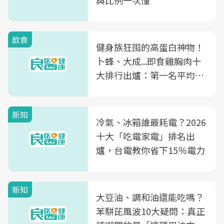
與比例一次懂
飲食
健身族狂囤的高蛋白神物！
卜蜂、大成...即食雞胸肉十
大排行出爐：第一名平均一
片不到50元
新知
冷氣、冰箱誰最耗電？2026
十大「吃電家電」排名出
爐，台電教你省下15％電力
新知
大豆油、調和油還能吃嗎？
苯駢芘風波10大疑問：真正