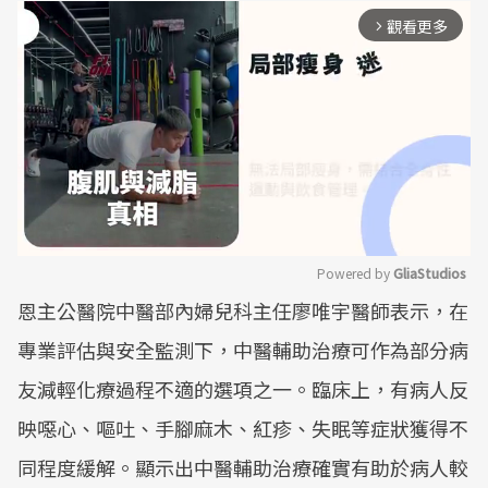
觀看更多
arrow_forward_ios
Powered by 
GliaStudios
恩主公醫院中醫部內婦兒科主任廖唯宇醫師表示，在
Mute
專業評估與安全監測下，中醫輔助治療可作為部分病
友減輕化療過程不適的選項之一。臨床上，有病人反
映噁心、嘔吐、手腳麻木、紅疹、失眠等症狀獲得不
同程度緩解。顯示出中醫輔助治療確實有助於病人較