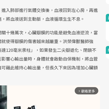
，進入肺部進行氣體交換後，血液回到左心房，再進
縮，將血液送到主動脈，血液循環生生不息。
開關十幾萬次，心臟瓣膜的功能是避免血液逆流，當
關就使得瓣膜的傷害越來越嚴重。洪榮偉獸醫師強
達120毫米汞柱」，如果發生二尖瓣退化、閉鎖不
到影響心輸出量時，身體就會啟動自保機制，將血管
雖可藉此維持心輸出量，但長久下來因為增加心臟額
觀看更多
arrow_forward_ios