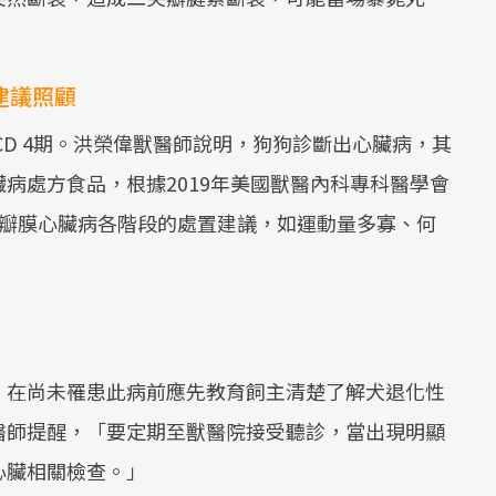
建議照顧
CD 4期。洪榮偉獸醫師說明，狗狗診斷出心臟病，其
病處方食品，根據2019年美國獸醫內科專科醫學會
化性瓣膜心臟病各階段的處置建議，如運動量多寡、何
，在尚未罹患此病前應先教育飼主清楚了解犬退化性
醫師提醒，「要定期至獸醫院接受聽診，當出現明顯
心臟相關檢查。」