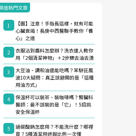
頻道熱門文章
【圖】注意！手指長這樣，就有可能
1
心臟衰竭！長庚中西醫聯手教你「養
心」之道
衣服沾到醬料怎麼辦？洗衣達人教你
2
用「2個清潔神物」＋2步驟去油去漬
大豆油、調和油還能吃嗎？苯駢芘風
3
波10大疑問：真正該避開的是「這種
用油方式」
保溫杯可以裝茶、裝咖啡嗎？腎臟科
4
醫師：最不該裝的是「它」！5招挑
安全保溫杯
過碳酸鈉怎麼用？不能洗什麼？哪裡
5
買？5種清潔用途與比例一次懂