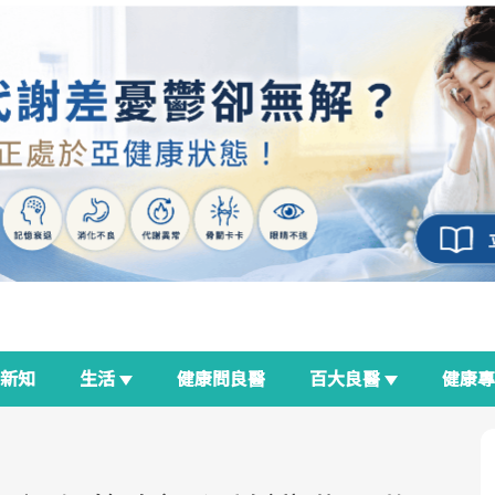
新知
生活
健康問良醫
百大良醫
健康
良醫生活祭
我與健康韌性的距離