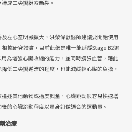
至造成二尖瓣腱索斷裂。
房及左心室明顯擴大，洪榮偉獸醫師建議要開始使用
。根據研究證實，目前此藥是唯一能延緩Stage B2退
。其作用為增強心臟收縮的能力，並同時擴張血管，藉此
能降低二尖瓣逆流的程度，也能減緩輕心臟的負擔，
歡追逐其他動物或過度興奮，心臟跳動很容易快速增
動後的心臟跳動程度以量身訂做適合的運動量。
尿劑治療