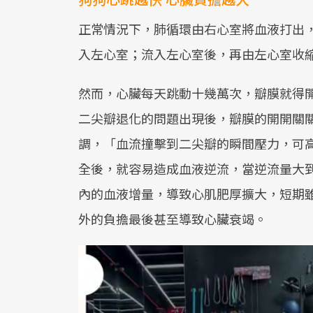
正常情況下，肺循環由右心室將血液打出
入左心室；流入左心室後，再由左心室收
然而，心臟每天跳動十幾萬次，瓣膜就得
二尖瓣退化的問題出現後，瓣膜的開開關
調，「血流撞擊到二尖瓣的瞬間壓力，可高
全後，就容易造成血液逆流，當逆流量大
內的血液增量，導致心肌肥厚擴大，短期
外的負擔最後甚至導致心臟衰竭。