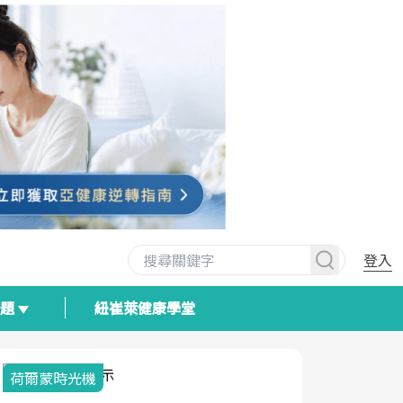
登入
專題
紐崔萊健康學堂
荷爾蒙時光機
2025健檢