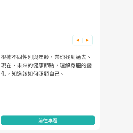
根據不同性別與年齡，帶你找到過去、
因應超高齡
現在、未來的健康節點，理解身體的變
「2025
化，知道該如何照顧自己。
康促進為目
民眾健康的
查、數據分
一起成為台
前往專題