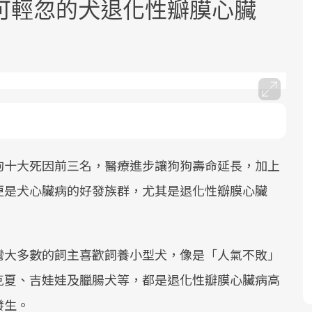
可輕忽的犬退化性瓣膜心臟
面對超高齡社會的浪潮，台灣正在快速
2025年，就到良醫生活祭體驗「一站式
良醫健康網從「換季的身體變化」出
邁向「健康照護」的新時代。隨著國家
健康新生活」，從講座、體驗到運動，
發，透過醫學觀點與日常感受的對話，
狗十大死因前三名，醫療進步讓狗狗壽命延長，加上
政策如「健康台灣推動委員會」與「長
全面啟動你的健康革命！
建立對亞健康的認知，進而引導實際的
更是犬心臟病的好發族群，尤其是退化性瓣膜心臟
照3.0」的推進，「預防醫學」已成全民
改善行動。
關注的核心議題。然而，健檢不只是醫
療院所的服務，更是民眾了解自身健康
狀況、啟動健康管理的重要起點。
灣大多數的飼主喜歡飼養小型犬，像是「人氣不敗」
克夏、吉娃娃及臘腸犬等，都是退化性瓣膜心臟病高
前往專題
前往專題
前往專題
發生。