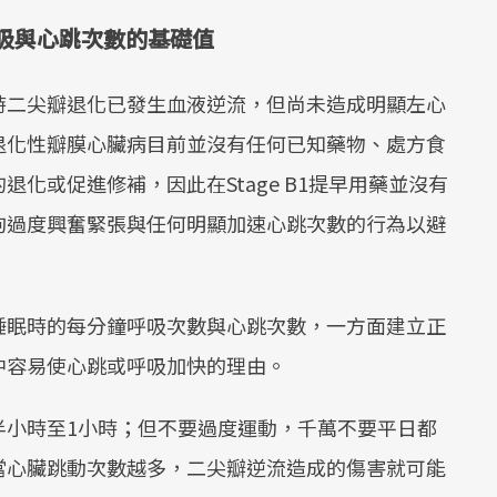
常呼吸與心跳次數的基礎值
時二尖瓣退化已發生血液逆流，但尚未造成明顯左心
退化性瓣膜心臟病目前並沒有任何已知藥物、處方食
化或促進修補，因此在Stage B1提早用藥並沒有
狗過度興奮緊張與任何明顯加速心跳次數的行為以避
睡眠時的每分鐘呼吸次數與心跳次數，一方面建立正
中容易使心跳或呼吸加快的理由。
半小時至1小時；但不要過度運動，千萬不要平日都
當心臟跳動次數越多，二尖瓣逆流造成的傷害就可能