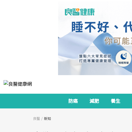
防癌
減肥
養生
良醫
新知