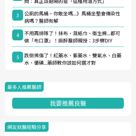
問：真正該避開的是「這種用油方式」
公廁的馬桶，你敢坐嗎...》馬桶坐墊會傳染性
3
病嗎？醫師有解
不用再排隊了！抹布、濕紙巾、衛生棉...都可
4
做「布口罩」！麻醉醫師親授：3步驟DIY
跌倒擦傷了！紅藥水、紫藥水、雙氧水、白藥
5
水、優碘...藥師教你該如何選才對
最多人推薦醫師
我要推薦良醫
網友就醫經驗分享