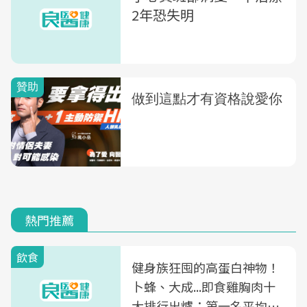
2年恐失明
熱門推薦
飲食
健身族狂囤的高蛋白神物！
卜蜂、大成...即食雞胸肉十
大排行出爐：第一名平均一