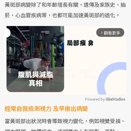
黃斑部病變除了和年齡增長有關，遺傳及家族史、抽
菸、心血管疾病等，也都可能加速黃斑部的退化。
觀看更多
arrow_forward_ios
Powered by 
GliaStudios
經常自我檢測視力 及早揪出病變
Mute
當黃斑部出狀況時會導致視力變化，例如視覺受損、