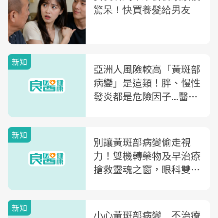
新知
亞洲人風險較高「黃斑部
病變」是這類！胖、慢性
發炎都是危險因子...醫用
1圖教你及早發現
新知
別讓黃斑部病變偷走視
力！雙機轉藥物及早治療
搶救靈魂之窗，眼科雙權
威醫師聯手 傳授護眼秘
訣
新知
小心黃斑部病變 不治療