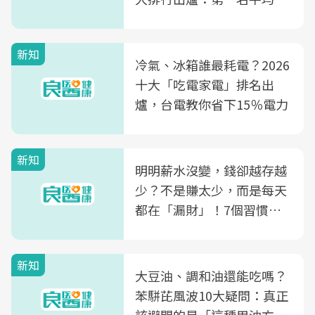
片不到50元
新知
冷氣、冰箱誰最耗電？2026
十大「吃電家電」排名出
爐，台電教你省下15％電力
新知
明明薪水沒變，錢卻越存越
少？不是賺太少，而是每天
都在「漏財」！7個習慣一
次看
新知
大豆油、調和油還能吃嗎？
苯駢芘風波10大疑問：真正