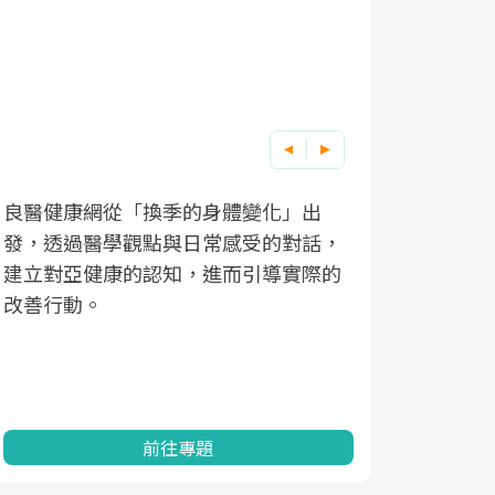
良醫健康網從「換季的身體變化」出
根據不同性
因應超高齡
發，透過醫學觀點與日常感受的對話，
現在、未來
「2025
建立對亞健康的認知，進而引導實際的
化，知道該
康促進為目
改善行動。
民眾健康的
查、數據分
一起成為台
前往專題