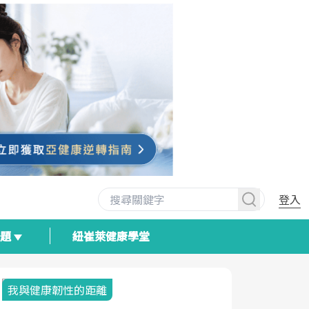
登入
專題
紐崔萊健康學堂
我與健康韌性的距離
荷爾蒙時光
2025健檢