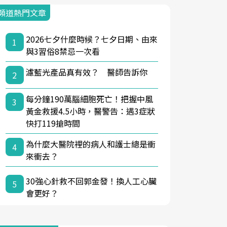
頻道熱門文章
2026七夕什麼時候？七夕日期、由來
1
與3習俗8禁忌一次看
濾藍光產品真有效？ 醫師告訴你
2
每分鐘190萬腦細胞死亡！把握中風
3
黃金救援4.5小時，醫警告：遇3症狀
快打119搶時間
為什麼大醫院裡的病人和護士總是衝
4
來衝去？
30強心針救不回郭金發！換人工心臟
5
會更好？