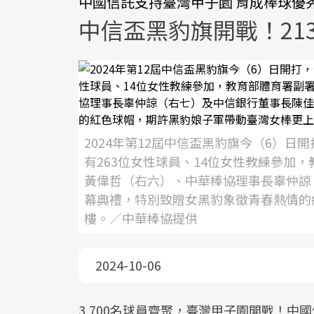
中國信託支持臺灣甲子園 育成棒球優
中信盃黑豹旗開戰！21
2024年第12屆中信盃黑豹旗今（6）日
有263位女性球員、14位女性教練參加
黃偉哲（右六）、中華棒協理事長辜仲諒
幕典禮，特別致贈女黑豹象徵青春熱情的
樓。／中華棒協提供
2024-10-06
3,700名球員齊聚，臺灣甲子園開戰！中