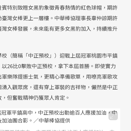
貴賓特別致贈女黑豹象徵青春熱情的紅色球帽，期許
動臺灣女棒更上一層樓。中華棒協理事長辜仲諒期許
臺灣女棒發展，未來能有更多女黑豹加入，持續推升
學校（簡稱「中正預校」）迎戰上屆冠軍桃園市平鎮
以26比0擊敗中正預校，拿下本屆首勝。即使實力
出軍樂隊提振士氣，更精心準備歌單，用嘹亮軍歌攻
團湧入觀眾席，還有穿上軍裝的吉祥物，儼然是中正
敗，但奮戰精神仍獲眾人肯定。