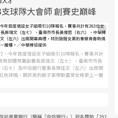
秀人才
3支球隊大會師 創賽史巔峰
面對超高齡社會的浪潮，台灣正在快速
2025年，就到良醫生活祭體驗「一站式
開打，今年首度增設女子組吸引10隊報名，賽事共計
邁向「健康照護」的新時代。隨著國家
健康新生活」，從講座、體驗到運動，
，教育部體育署副署長房瑞文（左七）、臺南市市長
政策如「健康台灣推動委員會」與「長
全面啟動你的健康革命！
（右七）及中信銀行董事長陳佳文（左六）出席開
照3.0」的推進，「預防醫學」已成全民
紅色球帽，期許黑豹娘子軍帶動臺灣女棒更上一層
關注的核心議題。然而，健檢不只是醫
療院所的服務，更是民眾了解自身健康
狀況、啟動健康管理的重要起點。
前往專題
前往專題
國信託商業銀行（簡稱「中信銀行」）冠名贊助「202