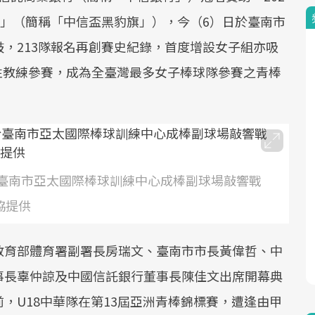
賽」（簡稱「中信盃黑豹旗」），今（6）日於臺南市
，213隊報名再創賽史紀錄，首度增設女子組亦吸
女性教練參賽，成為全臺灣最多女子棒球隊參賽之青棒
日於臺南市亞太國際棒球訓練中心成棒副球場敲響戰
協提供
教育部體育署副署長房瑞文、臺南市市長黃偉哲、中
事長辜仲諒及中國信託銀行董事長陳佳文出席開幕典
，U18中華隊在第13屆亞洲青棒錦標賽，遭逢由甲