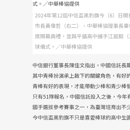
2024年第12屆中信盃黑豹旗今（6）
市長黃偉哲（右二）、中華棒協理事長辜
席開幕典禮，並與平鎮高中捕手江庭毅（
球儀式。／中華棒協提供
中信銀行董事長陳佳文指出，中國信託長
其中青棒扮演承上啟下的關鍵角色，有好
青棒有好的表現，才能帶動少棒和青少棒
只有51隊報名，中國信託投入之後，今年有
國手選拔參考賽事之一，為臺灣培育出不
今中信盃黑豹旗不只是喜愛棒球的高中生