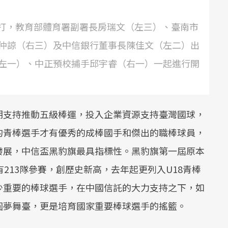
日開打，教育部體育署副署長房瑞文（左三）、臺南市
仲諒（右三）及中信銀行董事長陳佳文（左二）出
左一）、中正預校捕手邱宇睿（右一）一起進行開
期支持推動五級棒運，投入企業資源支持臺灣國球，
的青棒選手才有優秀的成棒國手和傑出的職棒球員，
發展，中信盃黑豹旗最具指標性。黑豹旗第一屆原本
213隊參賽，創歷史新高，去年起更列入U18青棒
少重要的棒球選手，在中國信託的大力支持之下，如
圓夢舞臺，更是培育國家重要棒球選手的搖籃。