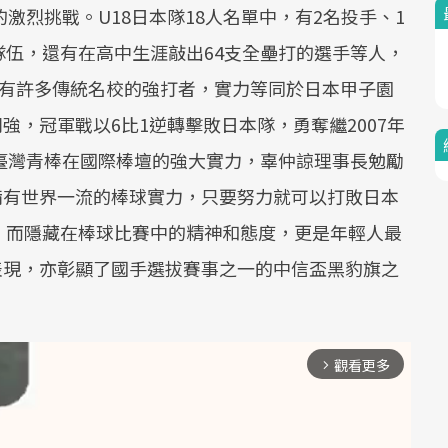
激烈挑戰。U18日本隊18人名單中，有2名投手、1
伍，還有在高中生涯敲出64支全壘打的選手等人，
還有許多傳統名校的強打者，實力等同於日本甲子園
強，冠軍戰以6比1逆轉擊敗日本隊，勇奪繼2007年
臺灣青棒在國際棒壇的強大實力，辜仲諒理事長勉勵
備有世界一流的棒球實力，只要努力就可以打敗日本
，而隱藏在棒球比賽中的精神和態度，更是年輕人最
表現，亦彰顯了國手選拔賽事之一的中信盃黑豹旗之
觀看更多
arrow_forward_ios