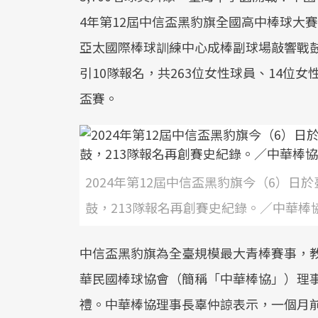
4年第12屆中信盃黑豹旗全國高中棒球大
亞太國際棒球訓練中心成棒副球場敲響戰鼓
引10隊報名，共263位女性球員、14位
盃賽。
2024年第12屆中信盃黑豹旗今（6）
鼓，213隊報名再創賽史紀錄。／中華棒
中信盃黑豹旗為全臺規模最大青棒賽事，
華民國棒球協會（簡稱「中華棒協」）理
禮。中華棒協理事長辜仲諒表示，一個月前