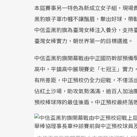
本屆賽事另一特色為新成立女子組，現場
黑豹娘子軍巾幗不讓鬚眉，擊出好球，帶
中信盃黑豹旗為臺灣女棒注入養分，支持
臺灣女棒實力，朝世界第一的目標邁進。
中信盃黑豹旗開幕戰由中正國防幹部預備
高中，平鎮高中展現賽史「七冠王」實力，
有所差距，中正預校仍全力迎戰，不僅派
佔紅土沙場，助攻氣勢滿滿，逾百人加油
預校棒球隊的最佳後盾。中正預校最終落