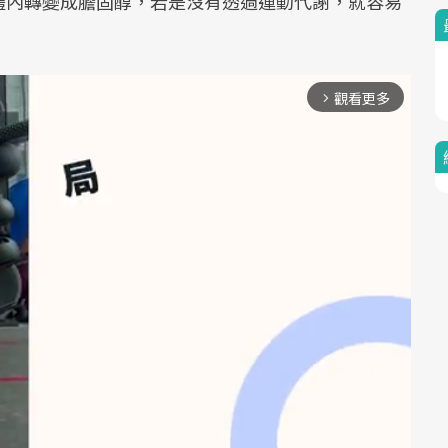
體內轉變成膽固醇，若是沒有透過運動代謝，就容易
觀看更多
arrow_forward_ios