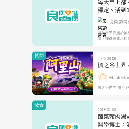
每天早上都
穩定、活到1
良醫讀書會
對飲食不要過於神
煩，往往會難以持
飲食
2019-01-08
蔬菜豬肉湯v
醫學博士：