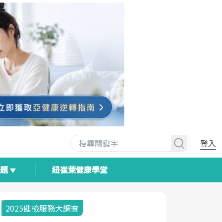
登入
專題
紐崔萊健康學堂
2025健檢服務大調查