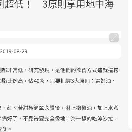
例超低！ 3原則享用地中海
2019-08-29
面對超高齡社會的浪潮，台灣正在快速
2025年，就到良醫生活祭體驗「一站式
良醫健康網從「換季的身體變化」出
根據不同性別與年齡，帶你找到過去、
邁向「健康照護」的新時代。隨著國家
健康新生活」，從講座、體驗到運動，
發，透過醫學觀點與日常感受的對話，
現在、未來的健康節點，理解身體的變
例都非常低，研究發現，是他們的飲食方式造就這樣
政策如「健康台灣推動委員會」與「長
全面啟動你的健康革命！
建立對亞健康的認知，進而引導實際的
化，知道該如何照顧自己。
脂比例高，佔40%，只要把握3大原則：選好油、
照3.0」的推進，「預防醫學」已成全民
改善行動。
關注的核心議題。然而，健檢不只是醫
。
療院所的服務，更是民眾了解自身健康
狀況、啟動健康管理的重要起點。
筍、紅、黃甜椒簡單汆燙後，淋上橄欖油，加上水煮
準備好了，不見得要完全像地中海一樣的吃涼沙拉，
前往專題
前往專題
前往專題
前往專題
飲食。