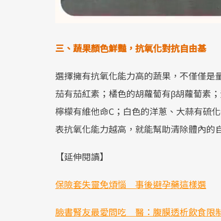
三、蔬果顏色鮮豔，抗氧化對抗自由基
選擇擁有抗氧化能力高的蔬果，不僅僅是
茄有茄紅素；橘色的胡蘿蔔有β胡蘿蔔素
檸檬有維他命C；白色的洋蔥、大蒜有硫
表抗氧化能力越高，就能幫助清除體內的
【延伸閱讀】
保險套失靈免煩惱 事後避孕藥這樣選
臉書腎友最愛問吃 醫：腹膜透析飲食限