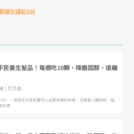
節變形謹記336
平民養生聖品！每週吃10顆，降膽固醇、遠離
 | 芃芃高
CVD），是指任何會影響到心血管系統的疾病，主要是心臟疾病、腦
與外週