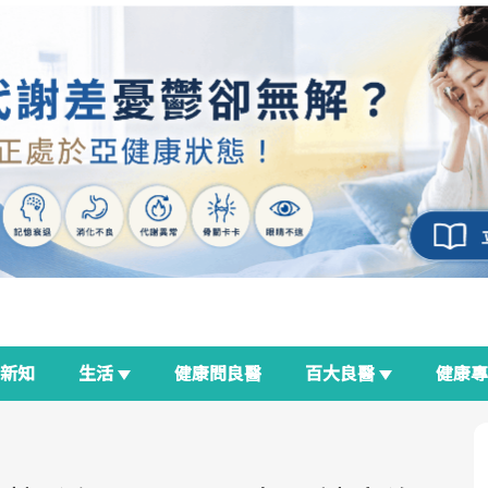
新知
生活
健康問良醫
百大良醫
健康
良醫生活祭
我與健康韌性的距離
荷爾蒙時光機