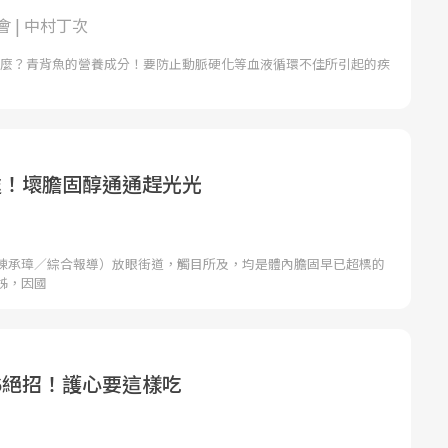
 | 中村丁次
，要吃什麼？青背魚的營養成分！要防止動脈硬化等血液循環不佳所引起的疾
處！壞膽固醇通通趕光光
陳承璋／綜合報導）放眼街道，觸目所及，均是體內膽固早已超標的
姊，因國
6絕招！護心要這樣吃