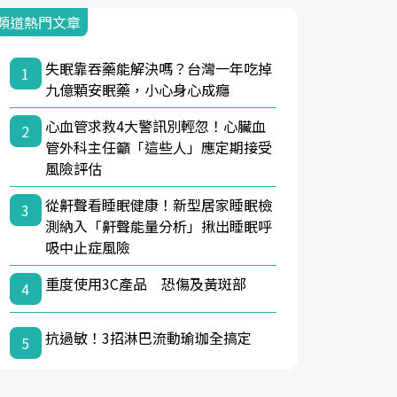
頻道熱門文章
失眠靠吞藥能解決嗎？台灣一年吃掉
1
九億顆安眠藥，小心身心成癮
心血管求救4大警訊別輕忽！心臟血
2
管外科主任籲「這些人」應定期接受
風險評估
從鼾聲看睡眠健康！新型居家睡眠檢
3
測納入「鼾聲能量分析」揪出睡眠呼
吸中止症風險
重度使用3C產品 恐傷及黃斑部
4
抗過敏！3招淋巴流動瑜珈全搞定
5