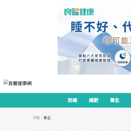
防癌
減肥
養生
良醫
養生