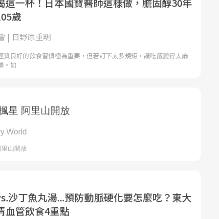
喝這一杯！日本國寶醫師這樣做，膽固醇30年
05歲
 | 日野原重明
經質良好的飲食習慣極為重要，但若訂下太多規矩，讓吃飯變得太麻
續。如
s.沙丁魚丸湯...預防動脈硬化要怎麼吃？東大
清血管飲食4重點