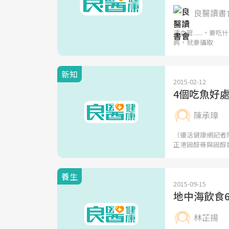
良醫讀書會
清血管......
病，就要攝取
新知
2015-02-12
4個吃魚好
陳承璋
（優活健康網記者
正港固醇哥與固醇
養生
2015-09-15
地中海飲食
林芷揚