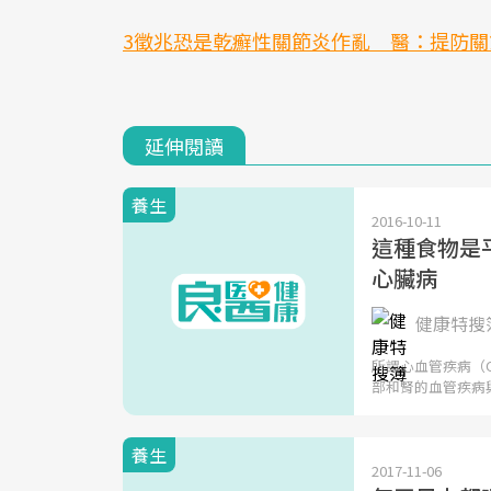
3徵兆恐是乾癬性關節炎作亂 醫：提防關
延伸閱讀
養生
2016-10-11
這種食物是
心臟病
健康特搜簿
所謂心血管疾病（
部和腎的血管疾病
養生
2017-11-06