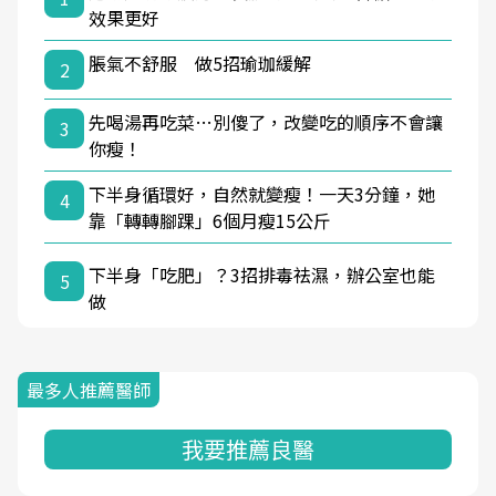
效果更好
脹氣不舒服 做5招瑜珈緩解
2
先喝湯再吃菜…別傻了，改變吃的順序不會讓
3
你瘦！
下半身循環好，自然就變瘦！一天3分鐘，她
4
靠「轉轉腳踝」6個月瘦15公斤
下半身「吃肥」？3招排毒祛濕，辦公室也能
5
做
最多人推薦醫師
我要推薦良醫