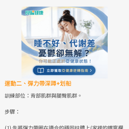
運動二、彈力帶深蹲+划船
訓練部位：背部肌群與腿臀肌群。
步驟：
(1) 先將彈力帶圈在適合的穩固柱體上(家裡的鐵窗欄