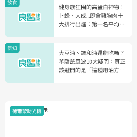
飲食
健身族狂囤的高蛋白神物！
卜蜂、大成...即食雞胸肉十
大排行出爐：第一名平均一
片不到50元
新知
大豆油、調和油還能吃嗎？
苯駢芘風波10大疑問：真正
該避開的是「這種用油方
式」
荷爾蒙時光機