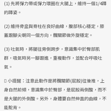
(1) 先將彈力帶或彈力環圈在大腿上，維持一個1/4蹲
Mute
的蹲姿。
(2) 維持骨盆與脊柱在良好曲線，腹部核心穩定，膝
蓋跟腳尖朝同一個方向，髖關節做外旋穩定。
(3) 吐氣時，將腿往旁側跨步，意識集中於臀部肌
群，吸氣時另一腳跟進，重複動作，並配合呼吸吐
氣。
 小提醒：注意此動作是將髖關節(屁股)往後推，上
身自然前傾，意識集中於臀部，是屁股兩側酸，而不
是大腿的外側酸。另外，身體要自然伸直的曲線，不
能駝背。