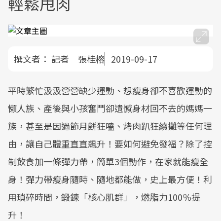
輕鬆甩肉
撰文者：
記者 張桂榕
2019-09-17
平時繁忙汲汲營營缺少運動、想瘦身卻不喜歡運動的
懶人族、產後與小孩奮鬥卻遺憾身材回不去的媽媽一
族，甚至是因過節月餅狂嗑、烤肉趴狂續攤等任何理
由，讓自己體重直直飆升！要如何避免發福？除了控
制飲食加一條彈力帶，簡單3個動作，在家就能瘦全
身！彈力帶瘦身隨時、隨地都能做，史上最方便！利
用瑣碎時間，鍛鍊「核心肌群」，燃脂力100％提
升！