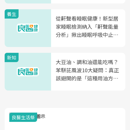
養生
從鼾聲看睡眠健康！新型居
家睡眠檢測納入「鼾聲能量
分析」揪出睡眠呼吸中止症
風險
新知
大豆油、調和油還能吃嗎？
苯駢芘風波10大疑問：真正
該避開的是「這種用油方
式」
良醫生活祭