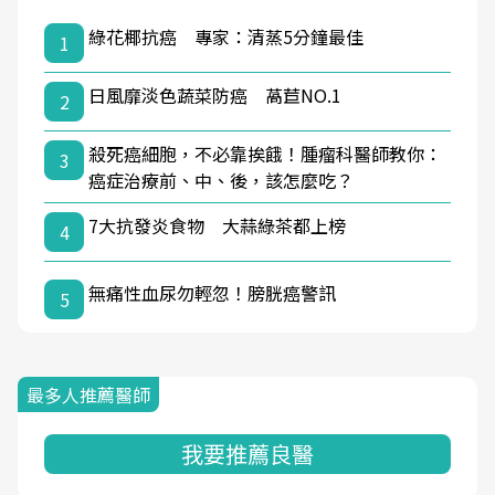
綠花椰抗癌 專家：清蒸5分鐘最佳
1
日風靡淡色蔬菜防癌 萵苣NO.1
2
殺死癌細胞，不必靠挨餓！腫瘤科醫師教你：
3
癌症治療前、中、後，該怎麼吃？
7大抗發炎食物 大蒜綠茶都上榜
4
無痛性血尿勿輕忽！膀胱癌警訊
5
最多人推薦醫師
我要推薦良醫