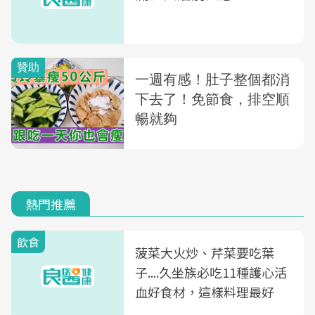
熱門推薦
飲食
菠菜大火炒、芹菜要吃葉
子....久坐族必吃11種護心活
血好食材，這樣料理最好