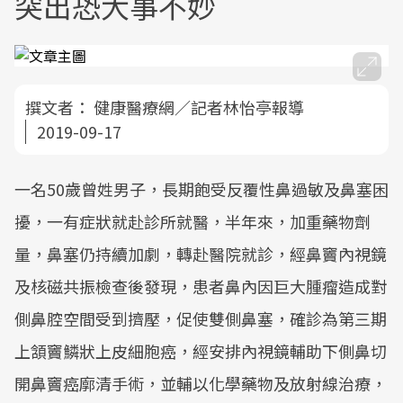
突出恐大事不妙
撰文者：
健康醫療網／記者林怡亭報導
2019-09-17
一名50歲曾姓男子，長期飽受反覆性鼻過敏及鼻塞困
擾，一有症狀就赴診所就醫，半年來，加重藥物劑
量，鼻塞仍持續加劇，轉赴醫院就診，經鼻竇內視鏡
及核磁共振檢查後發現，患者鼻內因巨大腫瘤造成對
側鼻腔空間受到擠壓，促使雙側鼻塞，確診為第三期
上頷竇鱗狀上皮細胞癌，經安排內視鏡輔助下側鼻切
開鼻竇癌廓清手術，並輔以化學藥物及放射線治療，