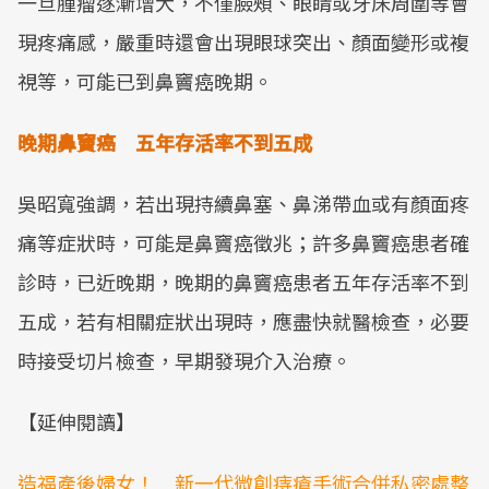
一旦腫瘤逐漸增大，不僅臉頰、眼睛或牙床周圍等會
現疼痛感，嚴重時還會出現眼球突出、顏面變形或複
視等，可能已到鼻竇癌晚期。
晚期鼻竇癌 五年存活率不到五成
吳昭寬強調，若出現持續鼻塞、鼻涕帶血或有顏面疼
痛等症狀時，可能是鼻竇癌徵兆；許多鼻竇癌患者確
診時，已近晚期，晚期的鼻竇癌患者五年存活率不到
五成，若有相關症狀出現時，應盡快就醫檢查，必要
時接受切片檢查，早期發現介入治療。
【延伸閱讀】
造福產後婦女！ 新一代微創痔瘡手術合併私密處整