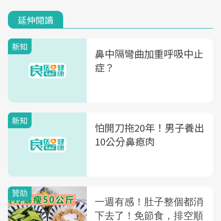
延伸閱讀
新知
鼻中隔彎曲加重呼吸中止
症？
新知
怕開刀拖20年！男子養出
10公分鼻瘜肉