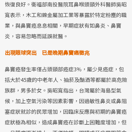
恢復良好。衛福部南投醫院耳鼻喉頭頸外科醫師吳昭
寬表示，木工和鎳金屬加工業等暴露於特定粉塵的職
業，與鼻竇癌息息相關，早期症狀有如鼻炎、鼻竇
炎，容易忽略而延誤就醫。
出現眼球突出 已是晚期鼻竇癌徵兆
鼻竇癌發生率僅占頭頸部癌症3%，屬少見癌症，包
括大於45歲的中老年人、抽菸及酗酒等都屬於高危險
族群，男多於女。吳昭寬指出，台灣屬於海島型氣
候，加上空氣污染等因素影響，因過敏性鼻炎或鼻阻
塞症狀就診的民眾增加，因臨床反應與初期的鼻竇癌
症狀極為相似，造成鼻竇癌在診斷上困難度增加，但