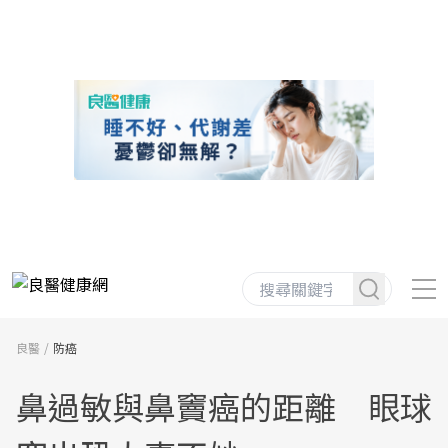
良醫
防癌
鼻過敏與鼻竇癌的距離 眼球