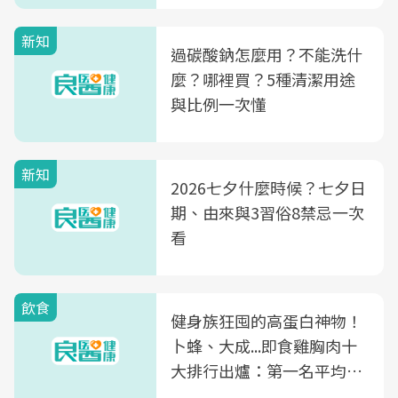
新知
過碳酸鈉怎麼用？不能洗什
麼？哪裡買？5種清潔用途
與比例一次懂
新知
2026七夕什麼時候？七夕日
期、由來與3習俗8禁忌一次
看
飲食
健身族狂囤的高蛋白神物！
卜蜂、大成...即食雞胸肉十
大排行出爐：第一名平均一
片不到50元