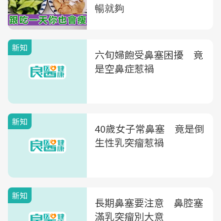
新知
六旬婦飽受鼻塞困擾 竟
是空鼻症惹禍
新知
40歲女子常鼻塞 竟是倒
生性乳突瘤惹禍
新知
長期鼻塞要注意 鼻腔塞
滿乳突瘤別大意