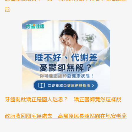
形
牙齒亂就矯正是國人迷思？ 矯正醫師竟然這樣說
政府收回國宅無處去 高醫原民長照站圓在地安老夢