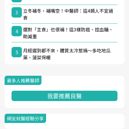
立冬補冬，補嘴空！中醫師：這4類人不宜過
3
食
選對「主食」也很補！這3樣防癌、控血糖、
4
助減重
月經遲到都不來，體質太冷惹禍〜多吃地瓜
5
葉、菠菜保暖
最多人推薦醫師
我要推薦良醫
網友就醫經驗分享