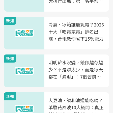
大排行出爐：第一名平均一
片不到50元
新知
冷氣、冰箱誰最耗電？2026
十大「吃電家電」排名出
爐，台電教你省下15％電力
新知
明明薪水沒變，錢卻越存越
少？不是賺太少，而是每天
都在「漏財」！7個習慣一
次看
新知
大豆油、調和油還能吃嗎？
苯駢芘風波10大疑問：真正