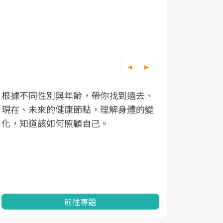
根據不同性別與年齡，帶你找到過去、
因應超高齡
現在、未來的健康節點，理解身體的變
「2025
化，知道該如何照顧自己。
康促進為目
民眾健康的
查、數據分
一起成為台
前往專題