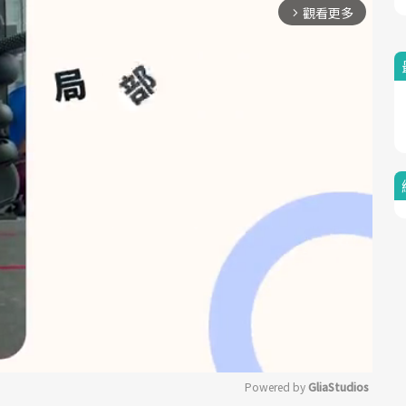
觀看更多
arrow_forward_ios
Powered by 
GliaStudios