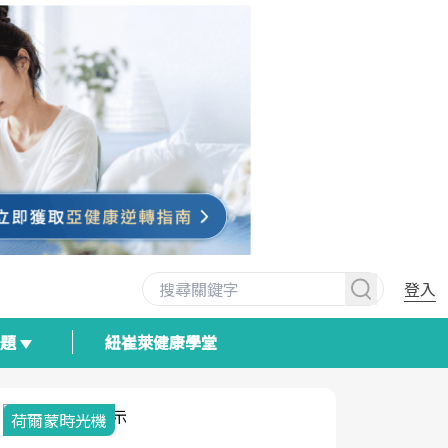
登入
專題
紐崔萊健康學堂
荷爾蒙時光機
2025健檢