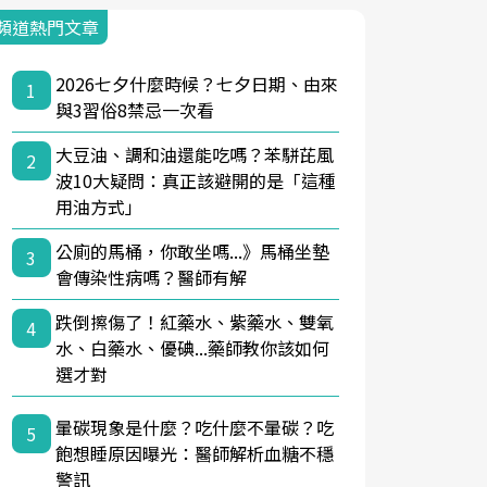
頻道熱門文章
2026七夕什麼時候？七夕日期、由來
1
與3習俗8禁忌一次看
大豆油、調和油還能吃嗎？苯駢芘風
2
波10大疑問：真正該避開的是「這種
用油方式」
公廁的馬桶，你敢坐嗎...》馬桶坐墊
3
會傳染性病嗎？醫師有解
跌倒擦傷了！紅藥水、紫藥水、雙氧
4
水、白藥水、優碘...藥師教你該如何
選才對
暈碳現象是什麼？吃什麼不暈碳？吃
5
飽想睡原因曝光：醫師解析血糖不穩
警訊