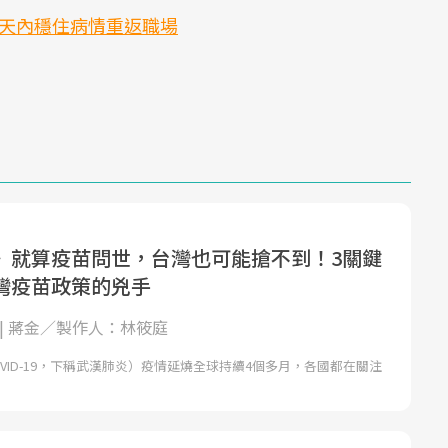
1天內穩住病情重返職場
》就算疫苗問世，台灣也可能搶不到！3關鍵
灣疫苗政策的兇手
 | 蔣金／製作人：林筱庭
VID-19，下稱武漢肺炎）疫情延燒全球持續4個多月，各國都在關注