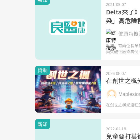
2021-09-07
Delta來
染」高危險
健康特搜簿
編按：有兩位長榮
員突破性感染病例
新知
2022-04-18
兒童要打莫