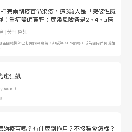
了》打完兩劑疫苗仍染疫，這3類人是「突破性感
群！重症醫師黃軒：感染風險各是2、4、5倍
 | 黃軒 醫師
航空國籍機師已打完兩劑疫苗，卻感染Delta病毒，成為國內首例機組
。
德納疫苗嗎？有什麼副作用？不接種會怎樣？