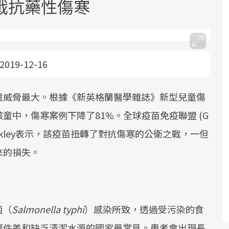
戰抗藥性傷寒
2019-12-16
童威脅最大。根據《新英格蘭醫學雜誌》新型兒童傷
面對超高齡社會的浪潮，台灣正在快速
2025年，就到良醫生活祭體驗「一站式
良醫健康網從「換季的身體變化」出
邁向「健康照護」的新時代。隨著國家
健康新生活」，從講座、體驗到運動，
發，透過醫學觀點與日常感受的對話，
童中，傷寒案例下降了81%。全球疫苗免疫聯盟 (G
政策如「健康台灣推動委員會」與「長
全面啟動你的健康革命！
建立對亞健康的認知，進而引導實際的
長Seth Berkley表示，該疫苗扭轉了對抗傷寒的公衛之戰，一但
照3.0」的推進，「預防醫學」已成全民
改善行動。
來的損失。
關注的核心議題。然而，健檢不只是醫
療院所的服務，更是民眾了解自身健康
狀況、啟動健康管理的重要起點。
前往專題
前往專題
前往專題
菌（
Salmonella typhi
）感染所致，透過受污染的食
條件差和缺乏清潔水源的國家最常見。患者會出現長