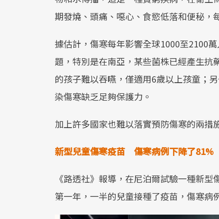
期發燒、頭痛、噁心、食慾低落和便秘，每
據估計，傷寒每年影響全球1000至210
題，特別是在南亞，某些菌株已經產生抗
的孩子難以吞嚥，僅適用6歲以上孩童；另
染傷寒缺乏足夠保護力。
加上許多國家也難以落實預防傷寒的兩措
新型兒童傷寒疫苗 傷寒病例下降了81%
《路透社》報導，在尼泊爾試驗一種新型傷
第一年，一半的兒童接種了疫苗，傷寒病例