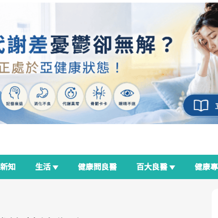
新知
生活
健康問良醫
百大良醫
健康
良醫生活祭
我與健康韌性的距離