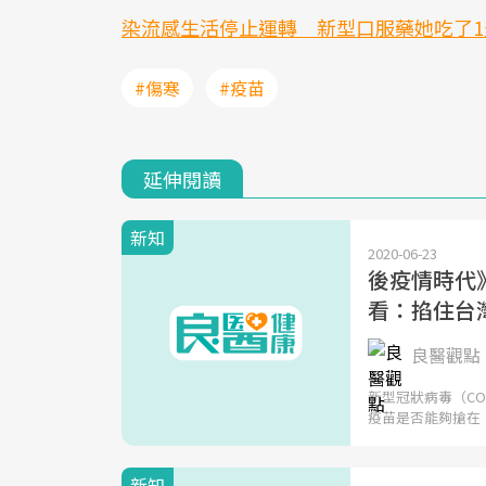
染流感生活停止運轉 新型口服藥她吃了
#傷寒
#疫苗
延伸閱讀
新知
2020-06-23
後疫情時代
看：掐住台
良醫觀點
新型冠狀病毒（CO
疫苗是否能夠搶在
新知