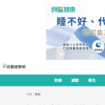
防癌
減肥
養生
良醫
新知