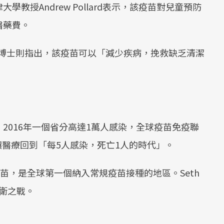
教授Andrew Pollard表示，該疫苗對兒童預防
Mute
醫藥費。
uzil博士則指出，該疫苗可以「減少疾病，挽救缺乏清潔
2016年一個省分高達1萬人感染，全球疫苗免疫聯
株恐讓醫療回到「每5人感染，死亡1人的時代」。
苗，是全球第一個納入常規疫苗接種的地區。Seth
公衛之戰。