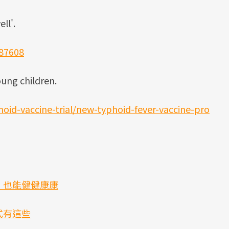
ll'.
87608
oung children.
hoid-vaccine-trial/new-typhoid-fever-vaccine-pro
」也能健健康康
式有這些