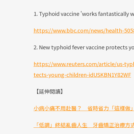
1. Typhoid vaccine 'works fantastically we
https://www.bbc.com/news/health-505
2. New typhoid fever vaccine protects y
https://www.reuters.com/article/us-typ
tects-young-children-idUSKBN1Y82WF
【延伸閱讀】
小病小痛不用赴醫？ 省時省力「這樣做
「低調」終結亂齒人生 牙齒矯正治療方