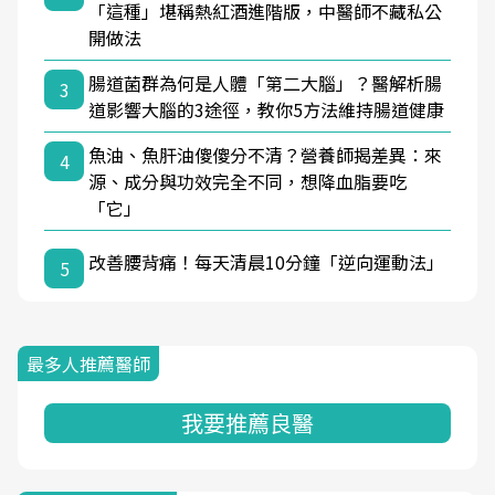
「這種」堪稱熱紅酒進階版，中醫師不藏私公
開做法
腸道菌群為何是人體「第二大腦」？醫解析腸
3
道影響大腦的3途徑，教你5方法維持腸道健康
魚油、魚肝油傻傻分不清？營養師揭差異：來
4
源、成分與功效完全不同，想降血脂要吃
「它」
改善腰背痛！每天清晨10分鐘「逆向運動法」
5
最多人推薦醫師
我要推薦良醫