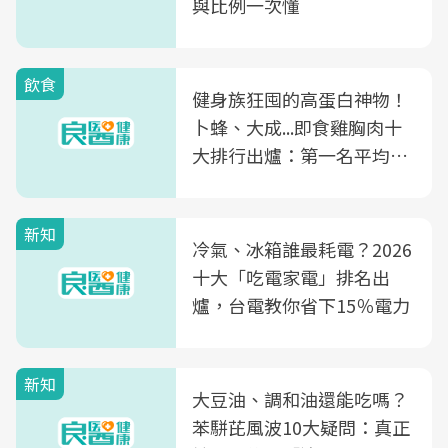
與比例一次懂
飲食
健身族狂囤的高蛋白神物！
卜蜂、大成...即食雞胸肉十
大排行出爐：第一名平均一
片不到50元
新知
冷氣、冰箱誰最耗電？2026
十大「吃電家電」排名出
爐，台電教你省下15％電力
新知
大豆油、調和油還能吃嗎？
苯駢芘風波10大疑問：真正