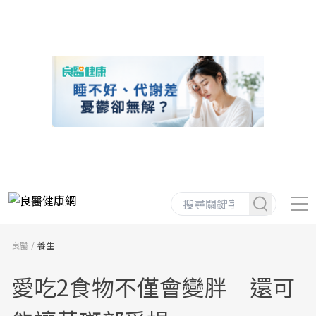
良醫
養生
愛吃2食物不僅會變胖 還可