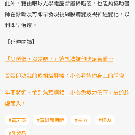
此外，藉由眼球光學電腦斷層掃瞄儀，也能夠協助醫
師在診斷及可即早發現視網膜病變及視神經變化，以
利即早治療。
【延伸閱讀】
「少顆藥，沒差吧？」這想法讓他吃足苦頭…
首戰即決戰的軟組織腫瘤：小心看待你身上的腫塊
年關將近，忙到焦頭爛額 小心免疫力低下，皮蛇趁
虛而入！
#黃斑部
#黃斑部病變
#視力
#紅肉
#乳製品