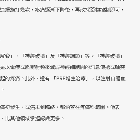
連續施打幾次，疼痛逐漸下降後，再改採藥物控制即可，
炎
解套」、「神經破壞」及「神經調節」等。「神經破壞」
是以電療或脈衝射頻來減弱神經細胞間的訊息傳遞或軸突
起的疼痛。此外，還有 「PRP增生治療」，以注射自體血
。
痛初發生、或癌末到臨終，都涵蓋在疼痛科範圍。他表
，比其他領域掌握認識更多。