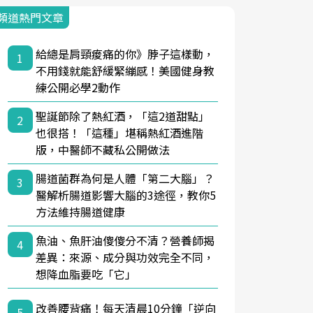
頻道熱門文章
給總是肩頸痠痛的你》脖子這樣動，
1
不用錢就能舒緩緊繃感！美國健身教
練公開必學2動作
聖誕節除了熱紅酒，「這2道甜點」
2
也很搭！「這種」堪稱熱紅酒進階
版，中醫師不藏私公開做法
腸道菌群為何是人體「第二大腦」？
3
醫解析腸道影響大腦的3途徑，教你5
方法維持腸道健康
魚油、魚肝油傻傻分不清？營養師揭
4
差異：來源、成分與功效完全不同，
想降血脂要吃「它」
改善腰背痛！每天清晨10分鐘「逆向
5