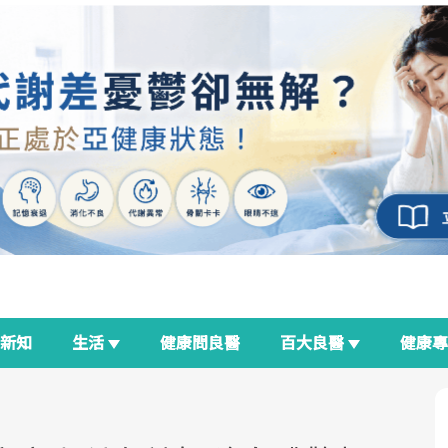
新知
生活
健康問良醫
百大良醫
健康
良醫生活祭
我與健康韌性的距離
荷爾蒙時光機