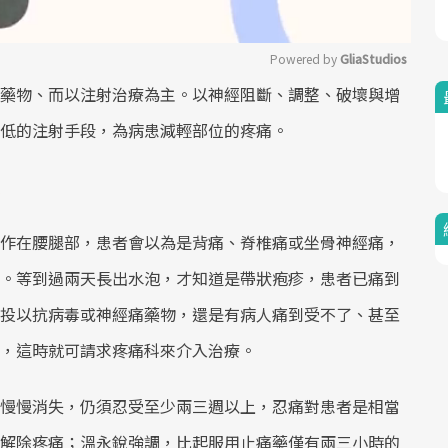
Powered by 
GliaStudios
藥物、而以注射治療為主。以神經阻斷、調整、破壞與增
Mute
低的注射手段，為病患減輕部位的疼痛。
作在腰腿部，患者會以為是背痛、脊椎痛或坐骨神經痛，
。等到過兩天長出水泡，才知道是帶狀疱疹，患者已痛到
投以抗病毒或神經痛藥物，還是有病人痛到受不了、甚至
，這時就可請求疼痛科來介入治療。
慢慢消失，仍須忍受至少兩三週以上，忍痛對患者是相當
解除疼痛；溫永銳強調，比起服用止痛藥僅有兩三小時的