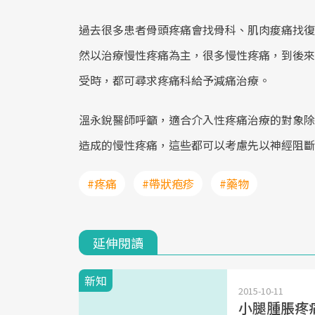
過去很多患者骨頭疼痛會找骨科、肌肉痠痛找復
然以治療慢性疼痛為主，很多慢性疼痛，到後來
受時，都可尋求疼痛科給予減痛治療。
溫永銳醫師呼籲，適合介入性疼痛治療的對象除
造成的慢性疼痛，這些都可以考慮先以神經阻斷
#疼痛
#帶狀疱疹
#藥物
延伸閱讀
新知
2015-10-11
小腿腫脹疼