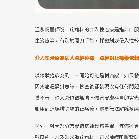
溫永銳醫師說，疼痛科的介入性治療是指非口服
生治療等，有別於開刀手術，採微創或侵入性較
介入性治療為病人減輕疼痛 減輕對止痛藥依賴
以帶狀疱疹為例，一開始可能是刺痛感，如果發
因疼痛趕緊掛急診，檢查後卻發現沒有任何問題
睡不著、想大哭也很無助。儘管皮膚科醫師會先
服用到近嗎啡等級的止痛藥，還是無法解除疼痛
另外，對大部分帶狀疱疹神經痛患者，疼痛雖會
殘忍的。若及時求助疼痛科，可以神經阻斷暫時