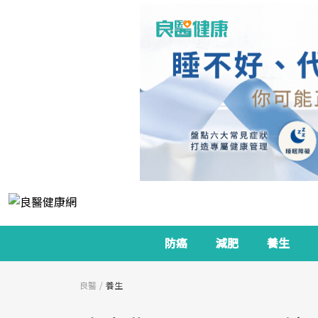
防癌
減肥
養生
良醫
養生