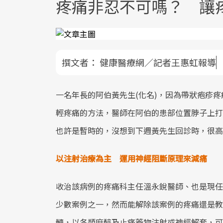
疼痛非忍不可嗎？ 讓
撰文者：
健康醫療網／記者王惠虹報導
一名年長的阿伯黃先生(化名)，因為帶狀疱疹
輕疼痛的方法，醫師在阿伯的患部位置脖子上打
也許是暫時的，沒想到下週黃先生回診時，很高
以注射治療為主 運用神經阻斷原理來減痛
收治該病例的疼痛科主任溫永銳醫師、也是現任
少數案例之一，然而能解除該案例的疼痛還是教
髓，以各類麻醉及止痛藥物注射或神經解套，可