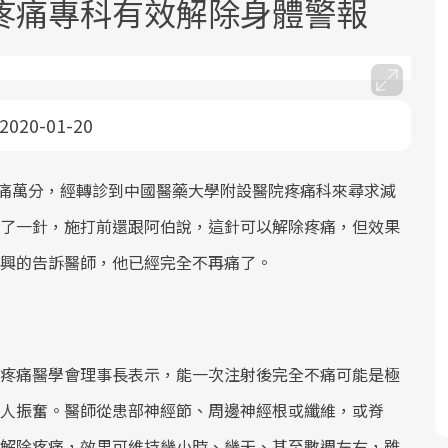
疼痛專科有效解除身體警報
2020-01-20
疼痛萬分，經轉診到中國醫藥大學附設醫院疼痛科來尋求減
面對超高齡社會的浪潮，台灣正在快速
2025年，就到良醫生活祭體驗「一站式
良醫健康網從「換季的身體變化」出
根據不同性別與年齡，帶你找到過去、
邁向「健康照護」的新時代。隨著國家
健康新生活」，從講座、體驗到運動，
發，透過醫學觀點與日常感受的對話，
現在、未來的健康節點，理解身體的變
了一針，施打前還跟阿伯說，這針可以解除疼痛，但效果
政策如「健康台灣推動委員會」與「長
全面啟動你的健康革命！
建立對亞健康的認知，進而引導實際的
化，知道該如何照顧自己。
興的告訴醫師，他已經完全不再痛了。
照3.0」的推進，「預防醫學」已成全民
改善行動。
關注的核心議題。然而，健檢不只是醫
療院所的服務，更是民眾了解自身健康
狀況、啟動健康管理的重要起點。
疼痛醫學會理事長表示，能一次注射後完全不痛可能是極
前往專題
前往專題
前往專題
前往專題
人振奮。醫師從患部神經節、周邊神經根或纖維，或脊
解除疼痛，效果可維持幾小時、幾天、甚至數週左右，雖