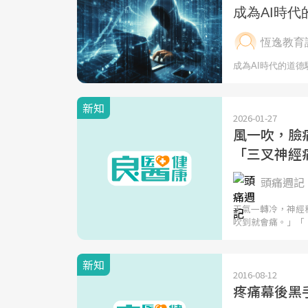
新知
2026-01-27
風一吹，臉
「三叉神經
頭痛週記
天氣一轉冷，神經
吹到就會痛。」「
新知
2016-08-12
疼痛幕後黑