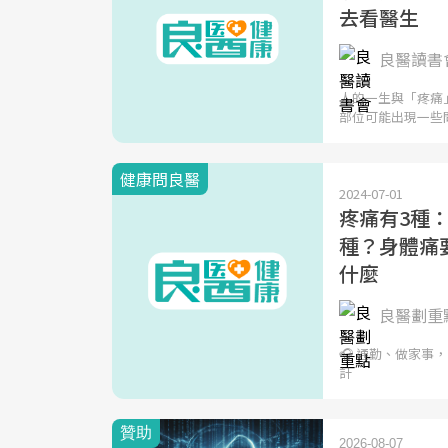
去看醫生
良醫讀書會
人的一生與「疼痛
部位可能出現一些
健康問良醫
2024-07-01
疼痛有3種：
種？身體痛
什麼
良醫劃重點
🎧 通勤、做家事
計