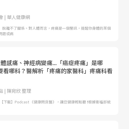
 | 華人健康網
」脫離不了關係。對人體而言，疼痛是一個警訊，提醒你身體的某個
問題或病
體感痛、神經病變痛...「癌症疼痛」是哪
要看哪科？醫解析「疼痛的家醫科」疼痛科看
 | 陳宛欣 整理
，【下載】Podcast 《健康問良醫》，讓您健康輕鬆聽 ❗根據衛福部統