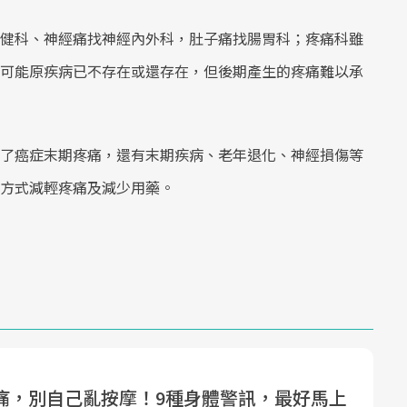
健科、神經痛找神經內外科，肚子痛找腸胃科；疼痛科雖
可能原疾病已不存在或還存在，但後期產生的疼痛難以承
了癌症末期疼痛，還有末期疾病、老年退化、神經損傷等
方式減輕疼痛及減少用藥。
痛，別自己亂按摩！9種身體警訊，最好馬上