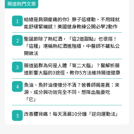
頻道熱門文章
給總是肩頸痠痛的你》脖子這樣動，不用錢就
1
能舒緩緊繃感！美國健身教練公開必學2動作
聖誕節除了熱紅酒，「這2道甜點」也很搭！
2
「這種」堪稱熱紅酒進階版，中醫師不藏私公
開做法
腸道菌群為何是人體「第二大腦」？醫解析腸
3
道影響大腦的3途徑，教你5方法維持腸道健康
魚油、魚肝油傻傻分不清？營養師揭差異：來
4
源、成分與功效完全不同，想降血脂要吃
「它」
改善腰背痛！每天清晨10分鐘「逆向運動法」
5