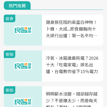
熱門推薦
飲食
健身族狂囤的高蛋白神物！
卜蜂、大成...即食雞胸肉十
大排行出爐：第一名平均一
片不到50元
新知
冷氣、冰箱誰最耗電？2026
十大「吃電家電」排名出
爐，台電教你省下15％電力
新知
明明薪水沒變，錢卻越存越
少？不是賺太少，而是每天