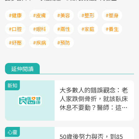
#健康
#皮膚
#美容
#整形
#塑身
#口腔
#眼科
#兩性
#家庭
#養生
#紓壓
#疾病
#預防
延伸閱讀
新知
大多數人的錯誤觀念：老
人家跌倒骨折，就該臥床
休息不要動？醫師：這樣
做是害了他
心靈
50歲後努力與否，到85