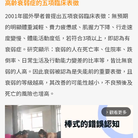
高齡衰弱症的五項臨床表徵
2001年國外學者曾提出五項衰弱臨床表徵：無預期
的明顯體重減輕、費力疲憊感、肌握力下降、行走速
度變慢、體能活動度低，若符合3項以上，即認為有
衰弱症。研究顯示：衰弱的人在死亡率、住院率、跌
倒率、日常生活及行動能力變差的比率等，皆比無衰
弱的人高。因此衰弱被認為是失能前的重要表徵，且
衰弱的等級越高，其改善的可能性越小，不良預後及
死亡的風險也增高。
觀看更多
arrow_forward_ios