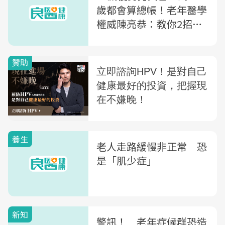
歲都會算總帳！老年醫學
權威陳亮恭：教你2招抗
老化
養生
老人走路緩慢非正常 恐
是「肌少症」
新知
警訊！ 老年症候群恐造